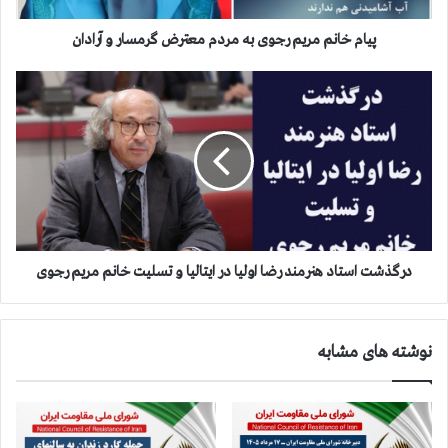
م
ر
پیام خانم مریم رجوی به مردم معترض گرمسار و آرادان
ی
م
د
ر
ر
ج
گ
و
ذ
ی
ش
ب
ت
ه
ا
م
س
ر
ت
د
ا
درگذشت استاد هنرمند رضا اولیا در ایتالیا و تسلیت خانم مریم رجوی
م
د
م
ه
ع
ن
نوشته های مشابه
ت
ر
ر
م
ض
ن
گ
د
ر
ر