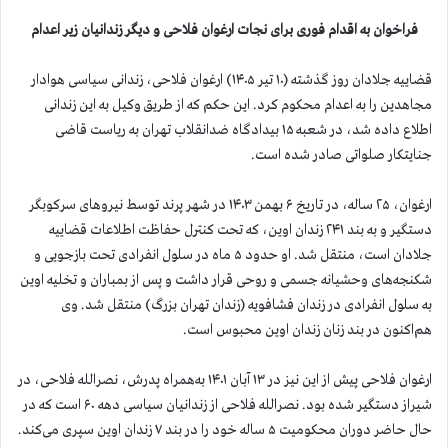
فراخوان به اقدام فوری برای نجات ارغوان فلاحی و دیگر زندانیان زیر اعدام
قضاییه جلادان روز گذشته (۱۰ تیر ۱۴۰۵) ارغوان فلاحی، زندانی سیاسی هوادار
مجاهدین را به اعدام محکوم کرد. این حکم که از طریق وکیل به این زندانی
اطلاع داده شد، در شعبه ۱۵ بیدادگاه ضدانقلاب تهران به ریاست قاضی
جنایتکار صلواتی صادر شده است.
ارغوان، ۲۵ ساله، در تاریخ ۶ بهمن ۱۴۰۳ در شهر پرند توسط نیروهای سرکوبگر
دستگیر و به بند ۲۴۱ زندان اوین، که تحت کنترل حفاظت اطلاعات قضاییه
جلادان است، منتقل شد. او حدود ۵ ماه در سلول انفرادی تحت بازجویی و
شکنجه‌های وحشیانه جسمی و روحی قرار داشت و پس از بمباران و تخلیه اوین
به سلول انفرادی در زندان فشافویه (زندان تهران بزرگ) منتقل شد. وی
هم‌اکنون در بند زنان زندان اوین محبوس است.
ارغوان فلاحی پیش از این نیز در ۱۳ آبان ۱۴۰۱ به‌همراه پدرش، نصرالله فلاحی، در
شیراز دستگیر شده بود. نصرالله فلاحی از زندانیان سیاسی دهه ۶۰ است که در
حال حاضر دوران محکومیت ۵ ساله خود را در بند ۷ زندان اوین سپری می‌کند.