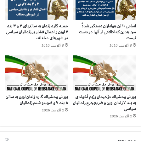
م
ض
س
ا
ا
ا
ر
و
حمله گارد زندان به سالنهای ۳ و ۴ بند
اسامی ۱۱ تن هواداران دستگیر شدهٔ
و
ل
۷ اوین و اعمال فشار بر زندانیان سیاسی
مجاهدین که اطلاعی از آنها در دست
آ
ی
در شهرهای مختلف
نیست
ر
ا
8 آگوست 2026
8 آگوست 2026
ا
د
د
ر
ا
ا
ن
ی
ت
ا
ل
ی
یورش وحشیانه دژخیمان رژیم آخوندی
یورش وحشیانه گارد زندان اوین به سالن
ا
به بند ۷ زندان اوین و ضرب‌وجرح زندانیان
۵ بند ۷ و ضرب و شتم زندانیان
سیاسی
و
2 آگوست 2026
ت
2 آگوست 2026
س
ل
ی