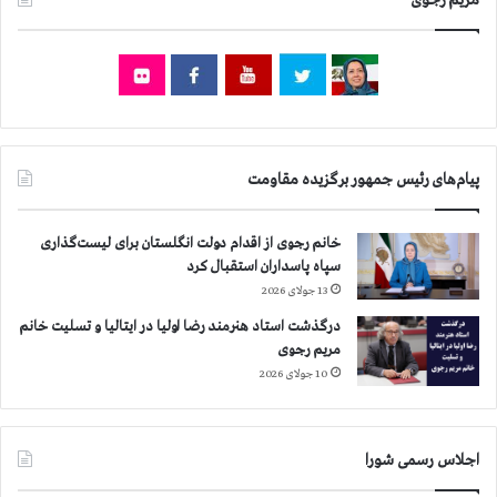
مریم رجوی
ت
خ
ا
ن
م
م
ر
ی
پیام‌های رئیس جمهور برگزیده مقاومت
م
ر
ج
خانم رجوی از اقدام دولت انگلستان برای لیست‌گذاری
و
سپاه پاسداران استقبال کرد
ی
13 جولای 2026
درگذشت استاد هنرمند رضا اولیا در ایتالیا و تسلیت خانم
مریم رجوی
10 جولای 2026
اجلاس رسمی شورا