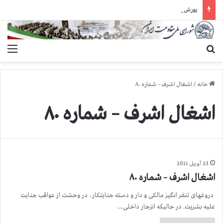
یورش وحشیانه دژخیمان رژیم آخوندی به بند ۷ زندان اوین و ضرب‌وجرح زندانیان سیاسی
جستجو برای
منو
خانه
/
اشغال اشرف – شماره ۸۰
اشغال اشرف – شماره ۸۰
23 آوریل 2011
اشغال اشرف – شماره ۸۰
دروغهای تنفر انگیز مالکی و دار و دسته جنایتکار، در وحشت از عواقب جنایت
علیه بشریت. در حالیکه انزجار داخلی…