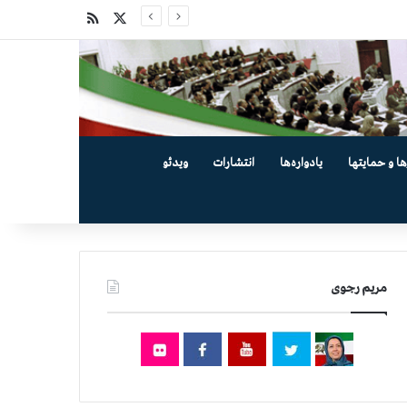
X
خوراک
ها و حمایتها
یادواره‌ها
انتشارات
ویدئو
مریم رجوی