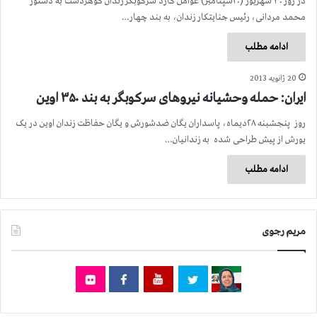
در روز ۳۰ شهریور (۲۰سپتامبر) عوامل گارد سرکوبگر زندان گوهردشت به دستور
محمد مردانی، رئیس جنایتکار زندان، به بند چهار…
ادامه مطلب
20 ژانویه 2013
ایران: حمله وحشیانه نیروهای سرکوبگر به بند ۳۵۰ اوین
روز پنجشبنه ۲۸دیماه، پاسداران یگان ضدشورش و یگان حفاظت زندان اوین در یک
یورش از پیش طراحی شده به زندانیان…
ادامه مطلب
مریم رجوی