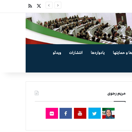
X
خوراک
ها و حمایتها
یادواره‌ها
انتشارات
ویدئو
مریم رجوی