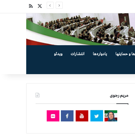
X
خوراک
ها و حمایتها
یادواره‌ها
انتشارات
ویدئو
مریم رجوی