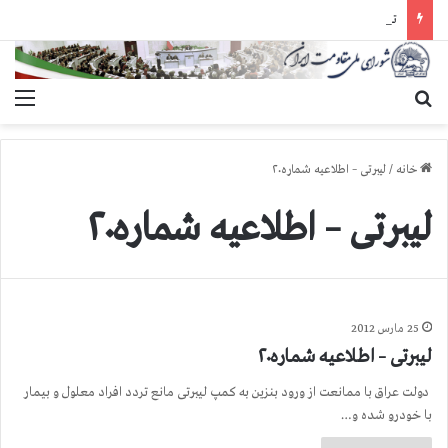
تبريك ۳۰ تير در صد و بيستمين سال انقلاب مشروطه عليه سلطنت مطلقه
جستجو برای
منو
خانه
/
لیبرتی – اطلاعیه شماره۲۰
لیبرتی – اطلاعیه شماره۲۰
25 مارس 2012
لیبرتی – اطلاعیه شماره۲۰
دولت عراق با ممانعت از ورود بنزین به کمپ لیبرتی مانع تردد افراد معلول و بیمار
با خودرو شده و…