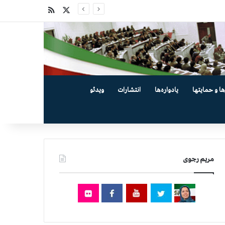
X
خوراک
ها و حمایتها
یادواره‌ها
انتشارات
ویدئو
مریم رجوی