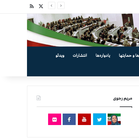
X
خوراک
ها و حمایتها
یادواره‌ها
انتشارات
ویدئو
مریم رجوی