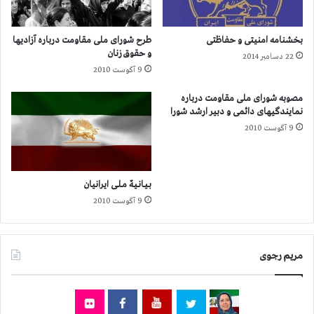
ر
ا
ن
بخشنامه امنیتی و حفاظتی
طرح شورای ملی مقاومت درباره آزادیها
ب
و حقوق زنان
22 دسامبر 2014
ر
9 آگوست 2010
ا
ی
مصوبه شورای ملی مقاومت درباره
خ
نمایندگیهای دائمی و دبیر ارشد شورا
و
9 آگوست 2010
د
م
خ
ت
بـیـانـیـهٌ‌ مـلـی ایرانیان
ا
9 آگوست 2010
ر
ی
ک
ر
مریم رجوی
د
س
ت
ا