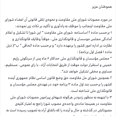
هموطنان عزيز
در مورد مصوبات شورای ملی مقاومت و نحوه‌ی تلقی قانونی آن اعضاء شورای
ملی مقاومت اینجانب را موظف به یادآوری و تأكید بر نكات زیر نمودند:
۱-برحسب ماده ۲ اساسنامه شورای ملی مقاومت ” این شورا تا تشکیل و اعلام
آمادگی مجلس موسسان و قانونگذاری ملی، موقتاً وظایف قانونگذاری و
نظارت بر اداره امور کشور را برعهده دارد“ و برحسب ماده الحاقی ” ب“( ذیل
ماده ۱ فصل اول برنامه) :
” مجلس مؤسسان و قانونگذاری ملی حداکثر ۶ ماه پس از سرنگونی رژیم
خمینی و استقرار دولت موقت از طریق انتخابات آزاد، با رای عمومی، مستقیم،
مساوی و مخفی تشكيل خواهد شد“.
۲-همچنين شورای مل مقاومت حق وضع قانون اساسی نظام جمهوری آينده
كشور را برحسب بند اول ماده ۳ برنامه خود در عهده‌ی مجلس مؤسسان و
قانونگذاری ملی شناخته است.
۳-با اینهمه به منظور زدودن هرگونه شبهه‌ای پیرامون مصوبات شورای ملی
مقاومت در همینجا ماده‌ی واحده‌ی مصوب شورا راجع به اعتبار کليه‌ی
مصوباتش در گذشته و حال و آينده را كه باتفاق آراء به تصویب رسیده است به