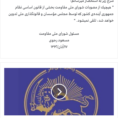
شرح زير به استحضار میرسانم:
” هيچيك از مصوبات شورای ملی مقاومت بخشی از قانون اساسی نظام
جمهوری آينده‌ی كشور كه توسط مجلس مؤسسان و قانونگذاری ملی تدوين
خواهد شد، تلقی نميشود. “
مسئول شورای ملی مقاومت
مسعود رجوی
۱۷/آبان/۱۳۶۲
ط
ر
ح
ص
ل
ح
ش
و
ر