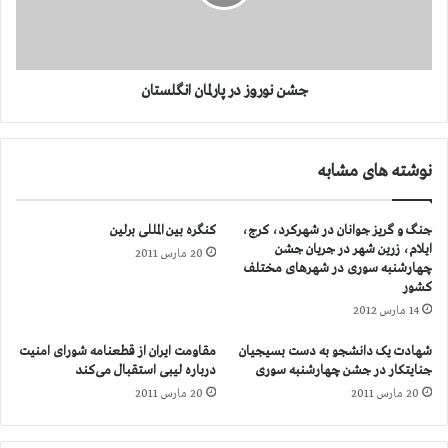
ن
ر
ل
و
ا
ز
ن
د
د
ر
جشن نوروز در پارلمان انگلستان
ب
پ
ا
ا
ز
ر
نوشته های مشابه
ن
ل
ا
م
ن
ا
جنگ و گریز جوانان در شهرکرد، کرج،
کنگره بین المللی برلین
ا
ن
ایلام، زرین شهر در جریان جشن
20 مارس 2011
ی
ا
چهارشنبه سوری در شهرهای مختلف
ر
ن
کشور
ا
گ
14 مارس 2012
ن
ل
ی
س
شهادت یک دانشجو به دست بسیجیان
مقاومت ایران از قطعنامه شورای امنیت
د
ت
جنایتکار در جشن چهارشنبه سوری
درباره لیبی استقبال می‌کند
ر
ا
20 مارس 2011
20 مارس 2011
ه
ن
ل
س