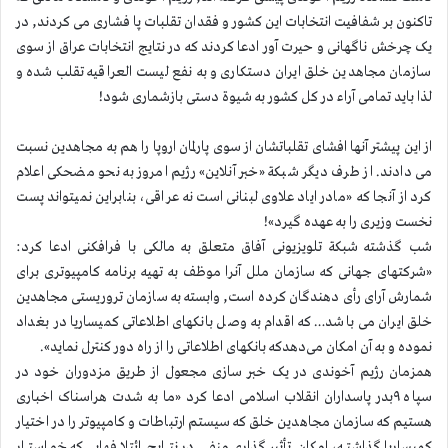
تاکنون بر شفافیت انتخابات این کشور و فقدان تقلبات پا فشاری می کردند, در
یک چرخش ناگهانی و حیرت آور ادعا کردند که در نتایج انتخابات عراق از سوی
سازمان مجاهدین خلق ایران دستکاری و به نفع لیست العراقیه تقلب شده و
لذا باید تمامی آراء در کل کشور به شیوة دستی بازشماری شود!
از این پیشتر آنها افشای تقلباتشان از سوی پارلمان اروپا را هم به مجاهدین نسبت
می دادند. از طرف دیگر شبکة «خبر آنلاین» رژیم امروز به نحو مضحکی اعلام
کرد از آنجا که «مادر ایاد علاوی لبنانی است نه عراقی، بنابراین نمیتواند پست
نخست وزیری را به عهده گیرد»!
شب گذشته شبکة تلویزیونی آفاق متعلق به مالکی با فرافکنی ادعا کرد:
«شرکتهای جهانی که سازمان ملل آنرا موظف به تهیه برنامه کامپیوتری برای
شمارش آرای رأی دهندگان کرده است, وابسته به سازمان تروریستی مجاهدین
خلق ایران می باشد… که اقدام به وصل بانکهای اطلاعاتی کمیساریا در بغداد
نموده و به آن امکان می‌دهدکه بانکهای اطلاعاتی را از راه دور کنترل نماید».
همزمان رژیم آخوندی در یک خبر سازی مجعول از طریق مزدوران خود در
سپاه ۹بدر پاسداران انقلاب اسلامی ادعا کرد «ما به شدت هراسناک اخباری
هستیم که سازمان مجاهدین خلق که سیستم ارتباطات و کامپیوتر را در اختیار
کمیساریا گذاشته، امکان تأثیرگذاری منفی در نتایج ائتلافهایی که خواستار