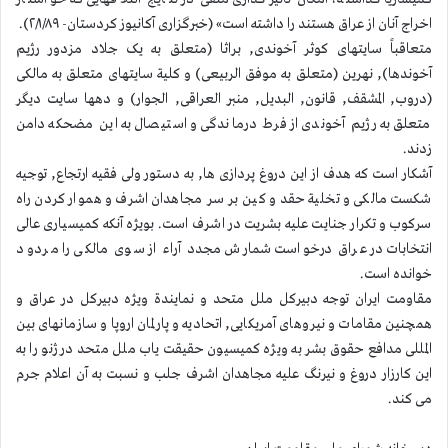
اخراج آنان از عراق هستند را داشته است» (خبرگزاری آکانیوز کردستان- ۲/۱/۸۹).
متعاقباً سایتهای کوثر آخوندی, براثا (متعلق به یک جلاد مزدور رژیم
آخوندها), نهرین (متعلق به موفق الربیعی) و کلیة سایتهای متعلق به مالکی
(دروب, المشقف, قانون, البدیل, منبر العراقی, الجوار) و دهها سایت دیگر
متعلق به رژیم آخوندی از فرط درماندگی و استیصال به این مضحکه دامن
زدند.
آشکار است که هدف از این دروغ پردازی ها, به دستور ولی فقیه ارتجاع, توجیه
شکست مالکی و تخلیة حقد و کین بر سر مجاهدان اشرف و هموار کردن راه
سرکوب و تکرار جنایت علیه بشریت در اشرف است. بویژه آنکه کمیسیاری عالی
انتخابات در عراق درخواست شمارش مجدد آراء از سوی مالکی را مردود
خوانده است.
مقاومت ایران توجه دبیرکل ملل متحد و نمایندة ویژه دبیرکل در عراق و
همچنین مقامات و نیروهای آمریکایی, اتحادیه و پارلمان اروپا و سازمانهای بین
المللی مدافع حقوق بشر به ویژه کمیسیون حقیقت یاب ملل متحد در ژنو را به
این کارزار دروغ و نیرنگ علیه مجاهدان اشرف جلب و نسبت به آن اعلام جرم
می کند.