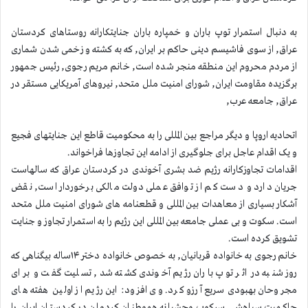
به دنبال استمرار توپ باران و خمپاره باران جنایتکارانه روستاهای کردستان
عراق, از سوی فاشیسم دینی حاکم بر ایران, که به کشته و زخمی شدن شماری
از مردم محروم این منطقه منجر شده است, خانم مریم رجوی, رئیس جمهور
برگزیده مقاومت ایران, شورای امنیت ملل متحد, نیروهای آمریکایی مستقر در
عراق, جامعه عرب,
اتحادیه اروپا و دیگر مراجع بین المللی را به محکومیت قاطع این جنایتهای فجیع
و یک اقدام عاجل برای جلوگیری از ادامه این تجاوزها فراخواند.
اقدامات تجاوزکارانه رژیم ضد بشری آخوندی در کردستان عراق که سالهاست
جریان دارد و دست کم از توافق عملی دولت مالکی برخوردار است, نقض
آشکار بسیاری از معاهدات بین المللی و قطعنامه های شورای امنیت ملل متحد
است. سکوت و بی عملی جامعه بین المللی این رژیم را به استمرار تجاوز و جنایت
تشویق کرده است.
خانم رجوی به خانواده قربانیان, به خصوص خانواده دختر ۱۴ساله بیگناهی که
روز شنبه در اثر توپ باران رژیم آخوندی کشته شد, تسلیت گفت و برای
مجروحان بهبودی سریع آرزو کرد. وی افزود: این رژیم از اولین هفته های
حاکمیت سیاهش, سرکوب وحشیانه هموطنان کردمان در کردستان ایران را