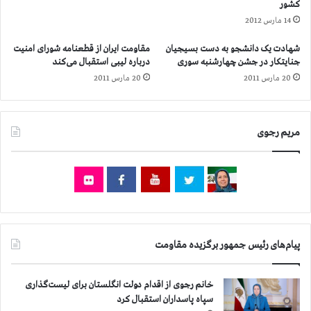
کشور
ب
ا
14 مارس 2012
ه
ص
غ
ف
شهادت یک دانشجو به دست بسیجیان
مقاومت ایران از قطعنامه شورای امنیت
ز
ه
جنایتکار در جشن چهارشنبه سوری
درباره لیبی استقبال می‌کند
ه
ا
20 مارس 2011
20 مارس 2011
و
ن
ک
و
ش
ش
ت
ی
مریم رجوی
ه
ر
و
و
م
ا
ج
ن
ر
,
و
ش
ح
م
ش
پیام‌های رئیس جمهور برگزیده مقاومت
ا
د
ر
ن
ا
خانم رجوی از اقدام دولت انگلستان برای لیست‌گذاری
د
ع
سپاه پاسداران استقبال کرد
ه
د