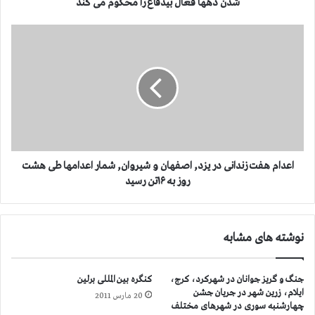
ن
شدن دهها فعال بیدفاع را محکوم می کند
ح
م
ا
ل
ع
ه
د
ب
ا
ه
م
ک
ه
ش
ف
ت
ت
ی
ز
ه
ن
اعدام هفت زندانی در یزد, اصفهان و شیروان, شمار اعدامها طی هشت
ا
د
روز به ۱۶تن رسید
ی
ا
ک
ن
م
ی
نوشته های مشابه
ک
د
ر
ر
س
ی
جنگ و گریز جوانان در شهرکرد، کرج،
کنگره بین المللی برلین
ا
ز
ایلام، زرین شهر در جریان جشن
ن
20 مارس 2011
د
چهارشنبه سوری در شهرهای مختلف
ی
,