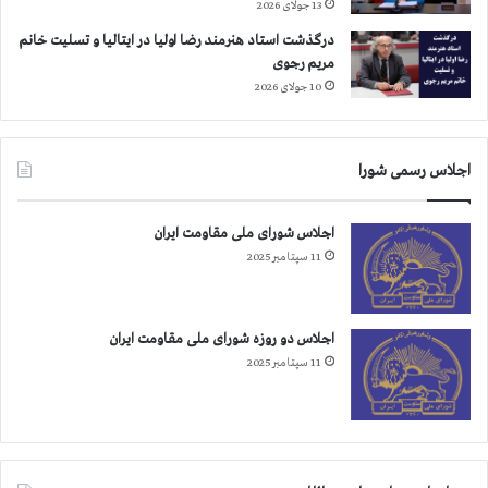
13 جولای 2026
ه
ا
ا
م
درگذشت استاد هنرمند رضا اولیا در ایتالیا و تسلیت خانم
ف
ه
مریم رجوی
ع
ا
10 جولای 2026
ا
ط
ل
ی
ب
ه
ی
اجلاس رسمی شورا
ش
د
ت
ف
ر
اجلاس شورای ملی مقاومت ایران
ا
و
11 سپتامبر 2025
ع
ز
ر
ب
ا
ه
م
۱
اجلاس دو روزه شورای ملی مقاومت ایران
ح
۶
11 سپتامبر 2025
ک
ت
و
ن
م
ر
م
س
ی
ی