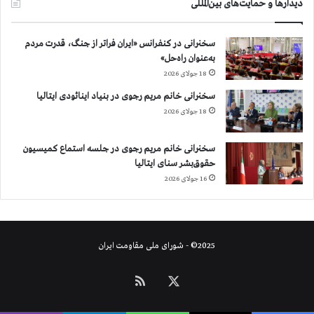
ک
د
دیدارها و حمایت‌های بین‌المللی
ن
د
سخنرانی در کنفرانس «ایران فراتر از جنگ، قدرت مردم
به‌عنوان راه‌حل»
18 جولای 2026
سخنرانی خانم مریم رجوی در بنیاد اینائودی ایتالیا
18 جولای 2026
سخنرانی خانم مریم رجوی در جلسه استماع کمیسیون
حقوق‌بشر سنای ایتالیا
16 جولای 2026
2025© - شورای ملی مقاومت ایران
X
خوراک