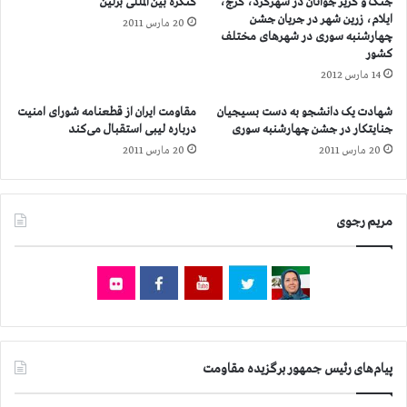
جنگ و گریز جوانان در شهرکرد، کرج،
کنگره بین المللی برلین
۸
ا
ایلام، زرین شهر در جریان جشن
20 مارس 2011
ش
چهارشنبه سوری در شهرهای مختلف
و
کشور
ر
14 مارس 2012
ا
-
شهادت یک دانشجو به دست بسیجیان
مقاومت ایران از قطعنامه شورای امنیت
ش
جنایتکار در جشن چهارشنبه سوری
درباره لیبی استقبال می‌کند
م
20 مارس 2011
20 مارس 2011
ا
ر
ه
۱
مریم رجوی
۰
پیام‌های رئیس جمهور برگزیده مقاومت