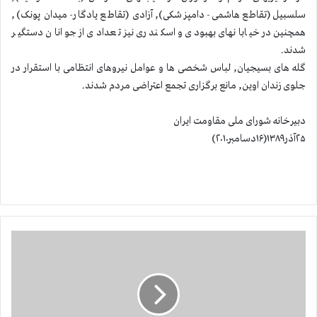
سلسبیل (تقاطع هاشمی- دامپزشکی), آزادی (تقاطع یادگار- میدان پونک),
همچنین در خیابانهای بهبودی و اسکندری نیز تعدادی از جوانان دستگیر
شدند.
گله های بسیجیان, لباس شخصی ها و عوامل نیروهای انتظامی با استقرار در
جلوی زندان اوین, مانع برگزاری تجمع اعتراضی مردم شدند.
دبیرخانه شورای ملی مقاومت ایران
۲۵آذر۱۳۸۹(۱۶دسامبر۲۰۱۰)
ت
ظ
ا
ه
ر
ا