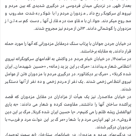
بعداز ظهر, در نزدیکی میدان فردوسی در درگیری شدیدی که بین مردم و
نیروهای سرکوبگر رخ داد, مزدوران مردم را با شوکر به شدت مضروب و
مجروح میکردند. جوانان با مقاومت در مقابل آنها, دست کم سه تن از
مزدوران را گوشمالی دادند. ۱۳تن از مردم نیز مجروح شدند.
در خیابان جردن جوانان با پرتاب سنگ درمقابل مزدورانی که آنها را مورد حمله
قرار دادند, به مقابله برخاستند.
در ساعت۱۶, در خیابان خیام مردم در واکنش به اقدامهای سرکوبگرانه نیروی
انتظامی شعار میدادند: «مرگ بر این یزید زمانه», «حسین شهیدمان, ایران
شده کربلا» , «مرگ بر دیکتاتور». در درگیری مردم با مزدوران ۵تن از عوامل
نیروی انتظامی زخمی شدند. یک نفر از مردم زخمی و ده نفر از آنها دستگیر
شدند.
در خیابان ملاصدرا, نیز یک هیأت از عزاداران در مقابل مزدوران که قصد
پراکنده ساختن آنها را داشتند, مقاومت کرده و شعار می دادند: «به یاری
ابوالفضل ریشه ظلم را می کنیم», «یا حسین ایران شده کربلا, مرگ بر این دین
فروش». در تهرانپارس مردم با شعار «مرگ بر این دولت مردم فریب» با
مزدوران درگیر شدند.
در درگیریهای مردم و مزدوران در خیابانهای ستارخان (به سمت توحید),