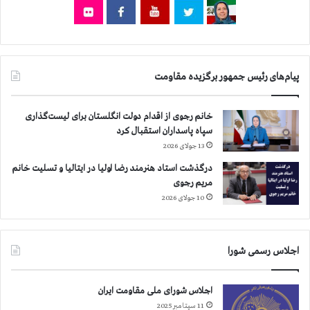
م
و
ل
ح
ل
و
م
م
ت
ض
ح
پیام‌های رئیس جمهور برگزیده مقاومت
ر
د
و
د
ب
خانم رجوی از اقدام دولت انگلستان برای لیست‌گذاری
ر
ش
سپاه پاسداران استقبال کرد
م
د
ح
13 جولای 2026
ن
ک
د
درگذشت استاد هنرمند رضا اولیا در ایتالیا و تسلیت خانم
و
ه
مریم رجوی
م
ه
10 جولای 2026
ی
ا
ت
ت
ر
ن
ژ
اجلاس رسمی شورا
ا
ی
ز
م
م
اجلاس شورای ملی مقاومت ایران
آ
ج
خ
11 سپتامبر 2025
ا