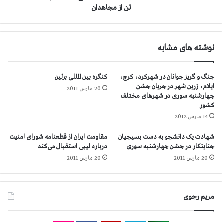
ی
ا
تن از مجاهدان
ب
ن
پ
ا
ن
ش
ج
نوشته های مشابه
ر
ا
ف
ه
د
جنگ و گریز جوانان در شهرکرد، کرج،
کنگره بین المللی برلین
و
ر
ایلام، زرین شهر در جریان جشن
ه
20 مارس 2011
ب
چهارشنبه سوری در شهرهای مختلف
ف
ی
کشور
ت
م
14 مارس 2012
م
ا
ی
ر
شهادت یک دانشجو به دست بسیجیان
مقاومت ایران از قطعنامه شورای امنیت
ن
س
جنایتکار در جشن چهارشنبه سوری
درباره لیبی استقبال می‌کند
ق
ت
20 مارس 2011
20 مارس 2011
ط
ا
ع
ن
ن
و
ا
م
مریم رجوی
م
ج
ه
ر