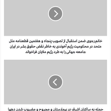
ن
م
ر
ج
و
ی
ض
م
خانم رجوی ضمن استقبال از تصویب پنجاه و هفتمین قطعنامه ملل
ن
متحد در محکومیت رژیم آخوندی به خاطر نقض حقوق بشر در ایران
ا
جامعه جهانی را به طرد رژیم ملایان فراخواند
س
ت
ح
ق
م
ب
ل
ا
ه
ل
ب
ا
ه
ز
س
ت
ا
ص
ک
و
ن
حمله به ساکنان اشرف در بیمارستان و مجروح و مضروب شدن دهها