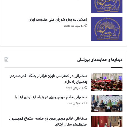
و
ه
ن
د
د
ا
اجلاس دو روزه شورای ملی مقاومت ایران
ی
ن
11 سپتامبر 2025
ب
ه
خ
ا
ط
ر
دیدارها و حمایت‌های بین‌المللی
ن
ق
سخنرانی در کنفرانس «ایران فراتر از جنگ، قدرت مردم
ض
به‌عنوان راه‌حل»
ح
ق
18 جولای 2026
و
سخنرانی خانم مریم رجوی در بنیاد اینائودی ایتالیا
ق
18 جولای 2026
ب
ش
ر
سخنرانی خانم مریم رجوی در جلسه استماع کمیسیون
د
حقوق‌بشر سنای ایتالیا