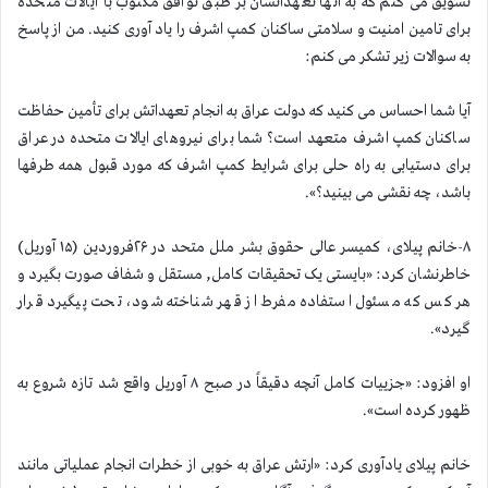
تشویق می کنم که به آنها تعهداتشان بر طبق توافق مکتوب با ایالات متحده
برای تامین امنیت و سلامتی ساکنان کمپ اشرف را یاد آوری کنید. من از پاسخ
به سوالات زیر تشکر می کنم:
آیا شما احساس می کنید که دولت عراق به انجام تعهداتش برای تأمین حفاظت
ساکنان کمپ اشرف متعهد است؟ شما برای نیروهای ایالات متحده در عراق
برای دستیابی به راه حلی برای شرایط کمپ اشرف که مورد قبول همه طرفها
باشد، چه نقشی می بینید؟».
۸-خانم پیلای، کمیسر عالی حقوق بشر ملل متحد در ۲۶فروردین (۱۵ آوریل)
خاطرنشان کرد: «بایستی یک تحقیقات کامل, مستقل و شفاف صورت بگیرد و
هر کس که مسئول استفاده مفرط از قهر شناخته شود، تحت پیگیرد قرار
گیرد».
او افزود: «جزییات کامل آنچه دقیقاً در صبح ۸ آوریل واقع شد تازه شروع به
ظهور کرده است».
خانم پیلای یادآوری کرد: «ارتش عراق به ‌خوبی از خطرات انجام عملیاتی مانند