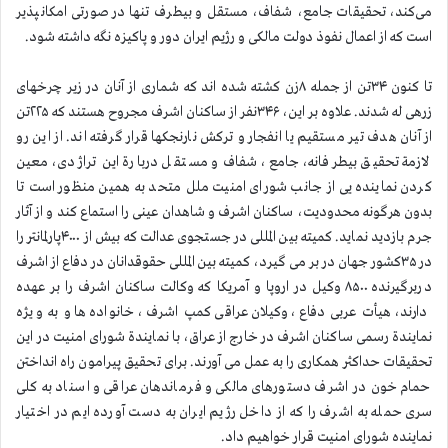
می‌کند، تحقیقات جامع، شفاف، مستقل و بیطرف تنها در صورتی امکانپذیر
است که از اعمال نفوذ دولت مالکی و رژیم ایران دور و پاکیزه نگه داشته شود.
تا کنون ۳۴تن از جمله ۸زن کشته شده اند که شماری از آنان در زیر چرخهای
زرهی له شدند. علاوه بر این، ۳۴۶نفر از ساکنان اشرف مجروح هستند که ۲۲۵تن
از آنان هدف تیر مستقیم یا انفجار و ترکش نارنجکها قرار گرفته اند. از این رو
لازمة تحقیق بیطرفانه، جامع، شفاف و مستقل دربارة این تراژدی، معین
کردن نماینده یی از جانب شورای امنیت ملل متحد به همین منظور است تا
بدون هرگونه محدودیت، ساکنان اشرف و شاهدان عینی را استماع کند و از آثار
جرم بازدید نماید. کمیته بین المللی در جستجوی عدالت که بیش از ۴۰۰۰پارلمانتر را
در ۳۵کشور جهان در بر می گیرد، کمیته بین المللی حقوقدانان در دفاع از اشرف
دربرگیرنده ۸۵۰۰ وکیل در اروپا و آمریکا که وکالت ساکنان اشرف را بر عهده
دارند، هیأت عربی دفاع، وکیلان عراقی کمپ اشرف، خانواده ها و به ویژه
نمایندة رسمی ساکنان اشرف در خارج از عراق، با نمایندة شورای امنیت در این
تحقیقات حداکثر همکاری را به عمل می آورند. برای تحقیق پیرامون راه انداختن
حمام خون در اشرف دستورهای مالکی و فرماندهان عراقی و اسناد به کلی
سری حمله به اشرف را که از داخل رژیم ایران به دست آورده ایم در اختیار
نماینده شورای امنیت قرار خواهیم داد.