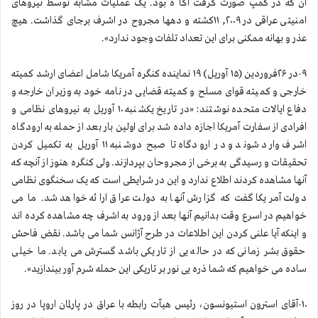
آن که در کمپ صورت گرفت آگا ه بود. یک عملیات مشابه توسط نیروهای
امنیتی عراقی در ۲۰۰۹, ۱۱کشته و دهها مجروح در اشرف برجای گذاشت. هیچ
عذر و بهانه ممکنی برای این تعداد تلفات وجود ندارد».
۹-در ۲۶فروردین (۱۵ آوریل) ۱۹ نماینده کنگره آمریکا شامل اعضای ارشد کمیته
خارجی و کمیته قوای مسلح و کمیته قضایی در نامه خود به وزیران خارجه و
دفاع ایالات متحده نوشتند: «در تاریخ یکشنبه ۱۰ آوریل به نیروهای نظامی و
افرادی از سفارت آمریکا اجازه داده شد برای اولین بار بعد از حمله به ارودگاه
اشرف وارد شوند و در ارودگاه تا صبح دوشنبه ۱۱ آوریل به تکمیل کردن
تحقیقات و رسیدگی به برخی از مجروحان بپردازند. ولی کنگره هنوز از آنچه که
آنها مشاهده کردند اطلاع ندارد و این در شرایطی است که یک سخنگوی نظامی
دولت آمریکا گفت که گزارش آنها به دولت عراق ارائه خواهد شد. ما می
خواهیم در اسرع وقت بدانیم آنها بعد از ورود به اشرف چه مشاهده کرده اند
و اینکه آیا علنی کردن این اطلاعات در طرح آژانس شما می باشد. نقض فاحش
حقوق بشر زمانی که در حاله یی از تاریکی باشد گسترش می یابد. ما خیلی
ساده می خواهیم که شما ذره یی نور بر تاریکی این حمله شرم آور بیندازید».
۱۰-آقای استرون استیونسون، رئیس هیآت رابطه با عراق در پارلمان اروپا در روز