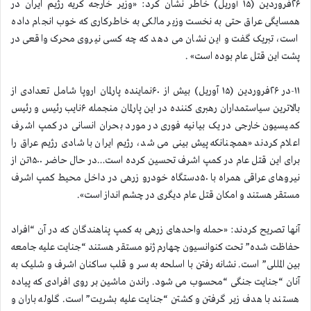
۲۶فروردین (۱۵ آوریل) خاطر نشان کرد: «وزیر خارجه کریه رژیم ایران در
همسایگی عراق حتی به نخست وزیر مالکی به خاطرکاری که خوب انجام داده
است، تبریک گفت و این نشان می دهد که چه کسی نیروی محرک واقعی در
پشت این قتل عام بوده است» .
۱۱-در ۲۶فروردین (۱۵ آوریل) بیش از ۶۰نماینده پارلمان اروپا شامل تعدادی از
بالاترین سیاستمداران رهبری کننده در این پارلمان منجمله ۶نایب رئیس و رئیس
کمیسیون خارجی در یک بیانیه فوری در مورد بحران انسانی در کمپ اشرف
اعلام کردند «همچنانکه پیش بینی می شد، رژیم ایران با شادی رژیم عراق را
برای این قتل عام در کمپ اشرف تحسین کرده است…در حال حاضر ۱۵۰۰تن از
نیروهای عراقی همراه با ۵۰دستگاه خودرو زرهی در داخل محیط کمپ اشرف
مستقر هستند و امکان قتل عام دیگری در چشم انداز است».
آنها تصریح کردند: «حمله واحدهای زرهی به کمپ پناهندگان که در آن “افراد
حفاظت شده” تحت کنوانسیون چهارم ژنو مستقر هستند “جنایت علیه جامعه
بین المللی” است. نشانه رفتن با اسلحه به سر و قلب ساکنان اشرف و شلیک به
آنان “جنایت جنگی “محسوب می شود. راندن ماشین بر روی افرادی که پیاده
هستند با هدف زیر گرفتن و کشتن “جنایت علیه بشریت” است. گلوله باران و