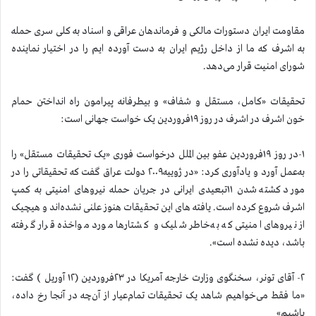
مقاومت ایران دستورات مالکی و فرماندهان عراقی و اسناد به کلی سری حمله
به اشرف که ما از داخل رژیم ایران به دست آورده ایم را در اختیار نماینده
شورای امنیت قرار می‌دهد.
تحقیقات «کامل، مستقل و شفاف» و بیطرفانه پیرامون راه انداختن حمام
خون اشرف در اشرف در روز ۱۹فروردین یک خواست جهانی است:
۱-در روز ۱۹فروردین عفو بین الملل درخواست فوری «یک تحقیقات مستقل» را
به‌عمل آورد و یادآوری کرد: «در ژوییه۲۰۰۹ دولت عراق گفت که تحقیقاتی را در
مورد کشته شدن ۱۱تبعیدی ایرانی در جریان حمله نیروهای امنیتی به کمپ
اشرف شروع کرده است. یافته های این تحقیقات هنوز علنی نشده‌اند و هیچیک
از نیروهای امنیتی که به‌خاطر شلیک و کشتارها مورد مواخذه قرار گرفته
باشد، دیده نشده است».
۲- آقای تونر، سخنگوی وزارت خارجه آمریکا در ۲۳فروردین (۱۲ آوریل ) گفت:
«ما فقط می‌خواهیم شاهد یک تحقیقات تمام‌عیار از آن‌چه در آنجا رخ داده،
باشیم»