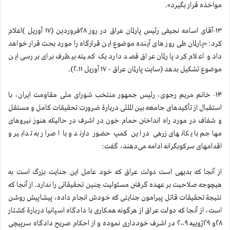
مواخذه قرار بگیرد».
۱۳-آقای اسامه نجیفی رئیس پارلمان عراق در روز ۲۸فروردین (۱۷ آوریل )اعلام
کرد: «پارلمان طی روز های آینده موضوع این قرارگاه را مورد بحث قرار خواهد
داد و اعلام کرد پارلمان عراق قصد دارد یک کمیته بیطرف برای بررسی این
موضوع تشکیل بدهد (سایت پارلمان عراق – ۱۷ آوریل ۲۰۱۱).
۱۴- خانم مریم رجوی، رئیس جمهور منتخب شورای ملی مقاومت ایران، با
استقبال از تأکیدهای جامعه بین المللی دربارة ضرورت تحقیقات کامل و مستقل
و شفاف در مورد راه انداختن حمام خون در اشرف در حالیکه هنوز نیروهای
مهاجم با یکانهای زرهی در این کمپ حضور دارند و با اصرار به تدابیر و
اقدامهای سرکوبگرانه ادامه می‌دهند، گفت:
از آنجا که بدیهی است دولت عراق که خود عامل این جنایت بزرگ است به
هیچوجه صلاحیت بر عهده گرفتن مسئولیت چنین تحقیقاتی را ندارد. از آنجا که
نتیجة تحقیقات قاتل پیرامون جنایتی که خودش انجام داده، پیشاپیش روشن
است، از آنجا که دولت عراق از هرگونه همکاری با دادگاه اسپانیا دربارة کشتار
۲۸و ۲۹ژوییه ۲۰۰۹ در اشرف خودداری نموده و از احکام صریح دادگاه سرپیچی