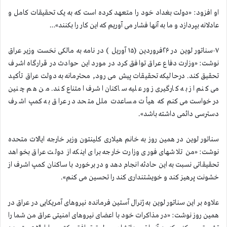
او افزود: «دولت بغداد خود را متعهد کرده است که به یک تحقیقات کامل و
عادلانه بپردازد و ما به آنها فشار می آوریم که این کار را بکنند»…
۷-سناتور لوین در ۲۶فروردین (۱۵ آوریل ) در نامه به مالکی نخست وزیر عراق
نوشت: «وزارت دفاع عراق توافق کرد در مورد این حوادث در قرارگاه اشرف
تحقیق کند. درحالیکه تحقیقات پیش می رود, محترمانه به دولت عراق تأکید
می کنم از به کارگیری زور علیه ساکنان اشرف امتناع کند. من هم چنین
درخواست می کنم که هیأت مساعدت ملل متحد در عراق به کمپ اشرف
دسترسی دائمی داشته باشد».
سناتور لوین در همین روز به خانم هیلاری کلینتون وزیر خارجه ایالات متحده
نوشت: «من تلاشهای فوری وزارت خارجه برای اینکه از دولت عراق بخواهد
تحقیقاتی نسبت به این حادثه انجام دهد و در برخورد با ساکنان کمپ اشرف از
خشونت پرهیز کند و خویشتنداری کند را تحسین می کنم».
علاوه بر این سناتور لوین به ژنرال آستین فرمانده نیروهای آمریکایی در عراق در
همین روز نوشت: «در مذاکرات خود با اعضای نیروهای امنیتی عراق من شما را