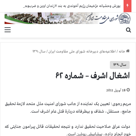
یورش وحشیانه دژخیمان رژیم آخوندی به بند ۷ زندان اوین و ضرب‌وجرح زندانیان سیاسی
جستجو برای
منو
خانه
/
اطلاعیه‌های دبیرخانه شورای ملی مقاومت ایران
/
سال ۱۳۹۰
سال ۱۳۹۰
اشغال اشرف – شماره ۶۲
18 آوریل 2011
مریم رجوی: تعیین یک نماینده از جانب شورای امنیت ملل متحد لازمة تحقیق
جامع، مستقل، شفاف و بیطرفانه دربارة قتل عام اشرف است.
دولت عراق صلاحیت تحقیق ندارد و نتیجه تحقیقات قاتل پیرامون جنایتی که
خود انجام داده، پیشاپیش روشن است.