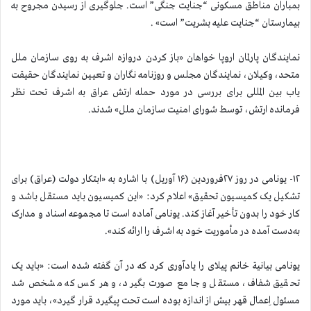
بمباران مناطق مسکونی “جنایت جنگی” است. جلوگیری از رسیدن مجروح به
بیمارستان “جنایت علیه بشریت” است» .
نمایندگان پارلمان اروپا خواهان «باز کردن دروازه اشرف به روی سازمان ملل
متحد، وکیلان، نمایندگان مجلس و روزنامه نگاران و تعیین نمایندگان حقیقت
یاب بین المللی برای بررسی در مورد حمله ارتش عراق به اشرف تحت نظر
فرمانده ارتش، توسط شورای امنیت سازمان ملل» شدند.
۱۲- یونامی در روز ۲۷فروردین (۱۶ آوریل) با اشاره به «ابتکار دولت (عراق) برای
تشکیل یک کمیسیون تحقیق» اعلام کرد: «این کمیسیون باید مستقل باشد و
کار خود را بدون تأخیر آغاز کند. یونامی آماده است تا مجموعه اسناد و مدارک
به‌دست آمده در مأموریت خود به اشرف را ارائه کند».
یونامی بیانیة خانم پیلای را یادآوری کرد که در آن گفته شده است: «باید یک
تحقیق شفاف، مستقل و جامع صورت بگیرد، و هر کس که مشخص شد
مسئول اِعمال قهر بیش از اندازه بوده است تحت پیگیرد قرار گیرد»، باید مورد