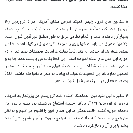
اعطا کنند».
۵-سناتور جان کری، رئیس کمیته خارجی سنای آمریکا، در ۲۵فروردین (۱۴
آوریل) اعلام کرد: «تأیید سازمان ملل متحد از ابعاد تراژدی در کمپ اشرف
بسیار آزار دهنده است و اقدام نظامی عراق به طور مطلق غیر قابل قبول است.
اولأ دولت عراق می بایست خونریزی را متوقف کرده و از هر گونه اقدام نظامی
بعدی علیه اشرف خودداری کند. ثانیأ دولت عراق یک تحقیقات تمام عیار را در
مورد این قتل عام اعلام نموده است. این تحقیقات می بایست همه جانبه و
جدی باشد. این تحقیقات می بایست طرفهای مسئول را پاسخگو دانسته و
تضمین نماید که این تحقیقات هولناک پیامد به همراه نخواهند داشت. ثالثأ
وضعیت فعلی در اشرف غیر قابل قبول است».
۶-سفیر دانیل بنجامین، هماهنگ کننده ضد تروریسم در وزارتخارجه آمریکا،
در روز ۲۵فروردین (۱۴ آوریل)در جلسه استماع زیرکمیته تروریسم دربارة این
«حمام خون» گفت: «البته همگی ما این حمام خون را تقبیح می کنیم و به نظر
من هیچ چیز نیست که ایالات متحده به هیچ صورت از آن چشم پوشی کرده
باشد یا برای آن راه باز کرده باشد».