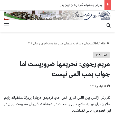
یورش وحشیانه گارد زندان اوین به سالن ۵ بند ۷ و ضرب و شتم زندانیان
جستجو برای
منو
خانه
/
اطلاعیه‌های دبیرخانه شورای ملی مقاومت ایران
/
سال ۱۳۹۰
سال ۱۳۹۰
مریم رجوی: تحریمها ضروریست اما
جواب بمب اتمی نیست
11 نوامبر 2011
گزارش آژانس بین المللی انرژی اتمی جای تردیدی دربارة پروژة مخفیانه رژیم
ملایان برای تولید سلاح اتمی و صحت دو دهه افشاگریهای مقاومت ایران در
این خصوص، باقی نگذاشت.