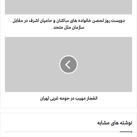
و
ز
ت
ح
دویست روز تحصن خانواده های ساکنان و حامیان اشرف در مقابل
ص
سازمان ملل متحد
ن
خ
ا
ا
ن
ن
ف
و
ج
ا
ا
د
ر
ه
م
ه
ه
ا
ی
ی
ب
انفجار مهیب در حومه غربی تهران
س
د
ا
ر
ک
ح
نوشته های مشابه
ن
و
ا
م
ن
ه