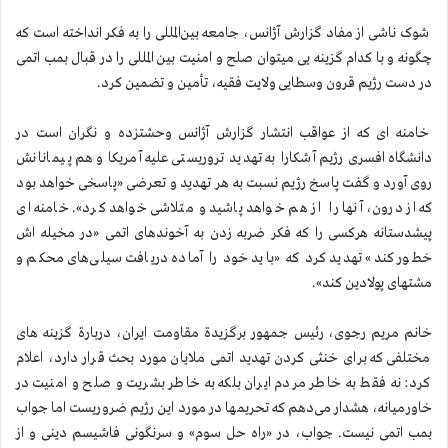
شوک ناشی از مفاد گزارش آژانس، جامعه بین‌المللی را به فکر انداخته است که
چگونه و با کدام گزینه یی میتوان صلح و امنیت بین المللی را در قبال بمب اتمی
در دست رژیم قرون وسطایی ولایت فقیه، تأمین و تضمین کرد.
خامنه ای که از عواقب انتشار گزارش آژانس وحشتزده و نگران است در
دانشگاه افسری رژیم آشکارا به تهدید تروریستی علیه آمریکا و هم پیمانانش
روی آورد و گفت پاسخ رژیم نسبت به هر تهدید و تعرضی «پاسخی خواهد بود
که از درون، آنها را از هم خواهد پاشید و متلاشی خواهد کرد». خامنه ای
پیشدستانه هرکسی را که فکر ضربه زدن به آخوندهای اتمی «در مخیله اش
خطور کند» تهدید کرد که «باید خود را آماده دریافت سیلی‌های محکم و
مشتهای پولادین کند».
خانم مریم رجوی، رئیس جمهور برگزیدة مقاومت ایران، دربارة گزینه های
مختلفی که برای خنثی کردن تهدید اتمی ملایان مورد بحث قرار دارد، اعلام
کرد: نه فقط به خاطر مردم ایران بلکه به خاطر بشریت و صلح و امنیت در
خاورمیانه، هشدار می‌دهم که تحریمها در مورد این رژیم ضروریست اما جواب
بمب اتمی نیست. جواب، در «راه حل سوم» و سرنگونی فاشیسم دینی و از