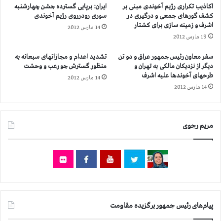
اکاذیب تکراری رژیم آخوندی مبنی بر
ایران: برپایی گسترده جشن چهارشنبه
و
غ
کشف گورهای جمعی و درگیری در
سوری رودرروی رژیم آخوندی
ح
ر
اشرف و زمینه سازی برای کشتار
14 مارس 2012
ا
ب
19 مارس 2012
م
ی
ی
ت
سفر معاون رئیس جمهور عراق و دو تن
تشدید اعدام و مجازاتهای سبعانه به
ا
ه
دیگر از نزدیکان مالکی به تهران و
منظور گسترش جو رعب و وحشت
ن
ر
طرحهای آخوندها علیه اشرف
14 مارس 2012
ا
ا
14 مارس 2012
ش
ن
ر
ف
د
مریم رجوی
ر
م
ق
ا
ب
ل
س
ا
پیام‌های رئیس جمهور برگزیده مقاومت
ز