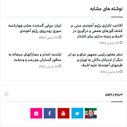
ر
ی
نوشته های مشابه
ا
م
ق
ه
ر
ا
اکاذیب تکراری رژیم آخوندی مبنی بر
ایران: برپایی گسترده جشن چهارشنبه
و
ی
کشف گورهای جمعی و درگیری در
سوری رودرروی رژیم آخوندی
ا
ج
اشرف و زمینه سازی برای کشتار
14 مارس 2012
ن
د
19 مارس 2012
ه
ی
ک
د
سفر معاون رئیس جمهور عراق و دو تن
تشدید اعدام و مجازاتهای سبعانه به
ر
آ
دیگر از نزدیکان مالکی به تهران و
منظور گسترش جو رعب و وحشت
د
م
طرحهای آخوندها علیه اشرف
14 مارس 2012
ن
ر
14 مارس 2012
آ
ی
ن
ک
ه
ا
ا
،
مریم رجوی
ب
ا
ه
ن
ک
گ
ا
ل
م
س