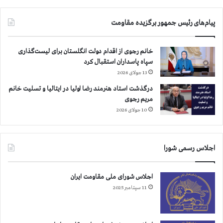
م
ت
ر
ا
گ
پیام‌های رئیس جمهور برگزیده مقاومت
ن
و
و
ی
ک
خانم رجوی از اقدام دولت انگلستان برای لیست‌گذاری
ک
ا
سپاه پاسداران استقبال کرد
ج
ن
13 جولای 2026
ن
ا
ا
د
درگذشت استاد هنرمند رضا اولیا در ایتالیا و تسلیت خانم
ی
ا
مریم رجوی
ت
ع
10 جولای 2026
ب
ل
ز
ی
ر
ه
گ
اجلاس رسمی شورا
ر
ط
ژ
ر
ی
اجلاس شورای ملی مقاومت ایران
ا
م
11 سپتامبر 2025
ح
آ
ی
خ
ش
و
د
ن