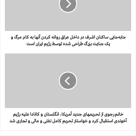
ج
ا
ی
ی
س
ا
جابه‌جایی ساکنان اشرف در داخل عراق روانه کردن آنها به کام مرگ و
ک
یک جنایت بزرگ طراحی شده توسط رژیم ایران است
ن
ا
خ
ن
ا
ا
ن
ش
م
ر
ر
ف
ج
د
و
ر
ی
د
ا
ا
ز
خانم رجوی از تحریمهای جدید آمریکا، انگلستان و کانادا علیه رژیم
خ
ت
آخوندی استقبال کرد و خواستار تحریم کامل نفتی و مالی و تجاری شد
ل
ح
ع
ر