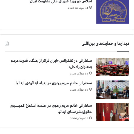
اجلاس دو روزه شورای ملی مقاومت ایران
ه
د
11 سپتامبر 2025
ت
ی
و
ا
س
س
ط
ت
ر
ق
ژ
ب
دیدارها و حمایت‌های بین‌المللی
ی
ا
م
ل
سخنرانی در کنفرانس «ایران فراتر از جنگ، قدرت مردم
ا
ک
به‌عنوان راه‌حل»
ی
ر
ر
18 جولای 2026
د
ا
و
سخنرانی خانم مریم رجوی در بنیاد اینائودی ایتالیا
ن
خ
18 جولای 2026
ا
و
س
ا
ت
سخنرانی خانم مریم رجوی در جلسه استماع کمیسیون
س
حقوق‌بشر سنای ایتالیا
ت
ا
16 جولای 2026
ر
ت