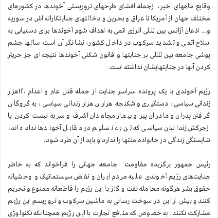
وقایع ماههای اخیر، ازجمله افشای طرحهای تروریستی آخوندها در کشورهای
مختلف جهان از آمریکا تا عراق و بحرین و دخالتهای جنایتکارانه اش در سوریه
و… اذعان آژانس بین المللی انرژی اتمی به اهداف شوم آخوندها برای دستیابی به
سلاح اتمی و تشدید سرکوب در داخل کشور، نشانگر آن است سالها چشم
پوشی جامعه بین المللی بر جنایتها و قانون شکنی آخوندها نتیجه ای جز جریتر
کردن آنها در جنایتهایشان نداشته است.
رژیم آخوندی با یک پرونده سراسر جنایت از جمله قتل عام و اعدام ۱۲۰هزار
زندانی سیاسی، دستگیری و شکنجه هزاران هزار زندانی سیاسی، به گروگان
گرفتن پدران و مادران پیر و بیمار مجاهدان اشرف و سربه نیست کردن یا
زجرکش زندانیان سیاسی که تن به تسلیم در مقابل آخوندها نداده اند،
شایستگی زندگی در خانواده ملتها را ندارد و باید از آن طرد شود.
رئیس جمهور برگزیده مقاومت جامعه جهانی را فراخواند که به خاطر
جنایت‌های رژیم آخوندی علیه مردم ایران و نقض سیستماتیک و وحشیانه
حقوق بشر هرگونه معامله نفت و گاز با این رژیم را قاطعانه ممنوع و تحریم
کنند و بیش از این در سوخت رسانی به ماشین سرکوب و تروریسم این رژیم
مشارکت نکنند. به خصوص که منافع تجارت با این رژیم همچنانکه تکنولوژی