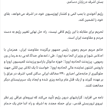
بستن اشرف در پایان دسامبر.
رژیم آخوندی با بمب اتمی و کشتار اپوزیسیون خود در اشرف می‌خواهد، بقای
خود را تضمین کند.
تحریم برای مقابله با این رژیم کافی نیست، راه حل نهایی تغییر رژیم به دست
مردم و مقاومت ایران است.
خانم مریم مریم رجوی، ر‌ئیس جمهور برگزیده مقاومت ایران، همزمان با
اجلاس شورای وزیران اتحادیه اروپا، طی نامه‌های جداگانه یی به هرمان ون
رمپویی، پرزیدنت اتحادیه اروپا؛ خوزه مانوئل باراسو پرزیدنت کمیسیون اروپا و
بارونس اشتون نماینده عالی اتحادیه اروپا؛ خواست تا یک تلاش بین المللی جهت
جلوگیری از جابه‌جایی اجباری ۳۴۰۰ مخالف ایرانی ساکن کمپ اشرف در عراق را
بر عهده گیرند و از یک قتل عام برنامه ریزی شده و ایجاد یک سربرنیستای دیگر
ممانعت کنند.
نامه می افزاید: گزارشهای درون رژیم تأیید می‌کند که نیروهای عراقی زیر نظر
نیروی تروریستی قدس، برای حمله مجدد به اشرف و راه انداختن یک حمام