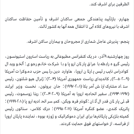
الطرفین برای اشرف کند.
چهارم- بازتأیید پناهندگی جمعی ساکنان اشرف و تأمین حفاظت ساکنان
اشرف با نیروهای کلاه آبی تا انتقال همه آنها به کشور ثالث.
پنجم- پذیرش عاجل شماری از مجروحان و بیماران ساکن اشرف.
روز چهارشنبه ۹آذر، در یک کنفرانس مطبوعاتی به ریاست استرون استیونسون،
رئیس گروه رابطه با عراق پارلمان اروپا و با شرکت خانم رجوی؛ آلخو ویدال
کوادراس نایب رئیس پارلمان اروپا، هاوارد دین،رئیس حزب دموکرات آمریکا
(۲۰۰۹-۲۰۰۵), کاندیدای ریاست جمهوری آمریکا (۲۰۰۴)؛ ژنرال هیو شلتون، رئیس
ستاد مشترک ارتش آمریکا (۲۰۰۱-۱۹۹۷)؛ جان بروتون، نخست وزیر ایرلند
(۱۹۹۷-۱۹۹۴), سفیر اتحادیه اروپا به آمریکا (۲۰۰۹-۲۰۰۴)؛ ریتا زوسموت، رئیس
قبلی پارلمان فدرال آلمان؛گونتر فرهویگن، کمیسر اتحادیه اروپا (۲۰۱۰-۱۹۹۹)؛
پاتریک کندی، عضو کنگره آمریکا (۲۰۱۱-۱۹۹۵)؛ درک کلاس، سناتور, رئیس
کمیته بلژیکی پارلمانترها برای ایران دموکراتیک و ژوزه بووه، نماینده پارلمان اروپا
از فرانسه، از خواستهای فوق حمایت کردند.