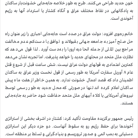
خون جدید طراحی می‌کنند. طرح به طور خلاصه جابه‌جایی خشونت‌بار ساکنان
به پادگانهایی در نقاط مختلف عراق و آنگاه کشتار یا استرداد آنها به رژیم
آخوندی است.
خانم رجوی افزود: دولت عراق در صدد است جابه‌جایی اجباری را زیر عنوان راه
حل صلح آمیز به جامعه جهانی بقبولاند و توافق یا دست‌کم عدم مخالفت
مراجع بین المللی از جمله اتحادیه اروپا را به‌دست آورد. لذا قول می‌دهد که
نظارت ملل متحد در محلهای جدید را خواهد پذیرفت. اما تجربه نشان می‌دهد
کمترین اعتمادی به قولهای دولت عراق نیست. شش ساعت قبل از شروع قتل
عام ۸ آوریل سفارت آمریکا به طور رسمی از قول نخست وزیر عراق به ساکنان
اطمینان داد که قصد اعمال خشونت ندارد. به همین خاطر از هفت ماه پیش
ساکنان اعلام کرده اند تنها در صورتی که محل جدید به طور رسمی توسط
نیروهای آمریکایی یا کلاه آبیهای ملل متحد حفاظت شود حاضر به جابه‌جایی
هستند.
رئیس جمهور برگزیده مقاومت تأکید کرد: کشتار در اشرف بخشی از استراتژی
آخوندها برای حفظ رژیم رو به سقوط آنهاست. دو جزء دیگر این استراتژی
دستیابی به بمب اتمی و صدور تروریسم و بنیادگرایی و تسلط بر منطقه است.