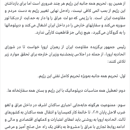
از همین رو، تحریم همه جانبه این رژیم هر چند ضروری است اما برای بازداشتن
این رژیم از بمب اتمی کافی نیست، راه‌حل نهایی تغییر رژیم به دست مردم و
مقاومت ایران است. با رژیمی که دولت عراق را وادار به حمایت از دیکتاتور
سوریه می‌کند و سفارتهای خارجی را در داخل ایران اشغال می‌کند و دیپلوماتها
را به گروگان می‌گیرد، هیچ زبانی جز قاطعیت کارآیی ندارد.
رئیس جمهور برگزیده مقاومت ایران از رهبران اروپا خواست تا در شورای
اتحادیه اروپا، از جمله در اجلاس پنجشنبه وزیران خارجه برای تحقق موارد زیر
تلاش کنند:
اول- تحریم همه جانبه به‌ویژه تحریم کامل نفتی این رژیم.
دوم-تعطیل همه مناسبات دیپلوماتیک با این رژیم و بستن همه سفارتخانه ها.
سوم- ممنوعیت هرگونه جابه‌جایی اجباری ساکنان اشرف در داخل عراق و لغو
ضرب الاجل پایان ۲۰۱۱، تا خاتمة کار کمیساریا و انتقال همه ساکنان به کشورهای
ثالث. اتحادیه اروپا به روشنی باید اعطای اعتبارات و کمکهای اقتصادی و مالی و
ادامه روابط تجاری با عراق را مشروط به یافتن یک راه حل صلح آمیز و مرضی