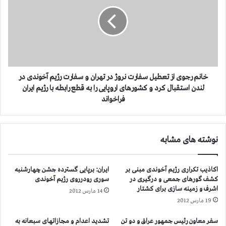
ی
ن
س
م
ب
ر
د
ج
س
و
ت
ی
و
ا
ر
ز
خانم رجوی از تعطیل سفارت نروژ در تهران و سفارت رژیم آخوندی در
خ
ت
لندن استقبال کرد و کشورهای اروپایی را به قطع رابطه با رژیم ایران
ا
ع
فراخواند
م
ط
ن
ی
ه
ل
ا
نوشته های مشابه
س
ی
ف
و
ا
اکاذیب تکراری رژیم آخوندی مبنی بر
ایران: برپایی گسترده جشن چهارشنبه
ت
ر
کشف گورهای جمعی و درگیری در
سوری رودرروی رژیم آخوندی
و
ت
اشرف و زمینه سازی برای کشتار
س
14 مارس 2012
ن
19 مارس 2012
ط
ر
س
و
سفر معاون رئیس جمهور عراق و دو تن
تشدید اعدام و مجازاتهای سبعانه به
پ
ژ