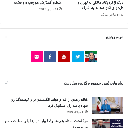
دیگر از نزدیکان مالکی به تهران و
منظور گسترش جو رعب و وحشت
ا
د
طرحهای آخوندها علیه اشرف
14 مارس 2012
ه
ر
14 مارس 2012
پ
ت
ا
ه
س
ر
د
ا
مریم رجوی
ا
ن
ر
و
ا
س
ن
ف
ص
ا
و
ر
ر
ت
ت
ر
پیام‌های رئیس جمهور برگزیده مقاومت
گ
ژ
ر
ی
خانم رجوی از اقدام دولت انگلستان برای لیست‌گذاری
ف
م
سپاه پاسداران استقبال کرد
ت
آ
ه
13 جولای 2026
خ
ا
و
درگذشت استاد هنرمند رضا اولیا در ایتالیا و تسلیت خانم
س
ن
مریم رجوی