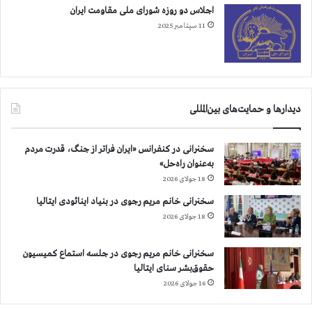
ئ
ا
اجلاس دو روزه شورای ملی مقاومت ایران
ه
س
11 سپتامبر 2025
م
ت
ی
ا
ک
ر
ن
ا
د
ع
م
دیدارها و حمایت‌های بین‌المللی
ا
ل
سخنرانی در کنفرانس «ایران فراتر از جنگ، قدرت مردم
ف
به‌عنوان راه‌حل»
و
18 جولای 2026
ر
ی
سخنرانی خانم مریم رجوی در بنیاد اینائودی ایتالیا
ت
18 جولای 2026
ح
ر
سخنرانی خانم مریم رجوی در جلسه استماع کمیسیون
ی
حقوق‌بشر سنای ایتالیا
م
ه
16 جولای 2026
ا