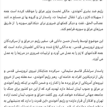
رژیم ضد بشری آخوندی، مالکی نخست وزیر عراق را موظف کرده است همه
تسهیلات لازم برای انتقال تسلیحات، پاسداران و گروههای مسلح مانند
عصائب الحق، نفت و دیگر کمکهای ضروری برای دیکتاتور سوریه را از طریق
مرزهای عراق و سوریه فراهم کند.
این موضوع توسط پاسدار حسن دانایی فر، سفیر رژیم در عراق و از سرکردگان
نیروی تروریستی قدس، به مالکی ابلاغ شده و مالکی اطمینان داده است که
همه اقدامهای لازم را به عمل می آورد و ترتیبات ضروری در مرزها را به عمل
می آورد.
پاسدار سرلشگر قاسم سلیمانی، سرکرده جنایتکار نیروی تروریستی قدس و
یکی از نزدیکترین افراد به خامنه ای، رهبر رژیم آخوندی، سه هفته پس از خروج
نیروهای آمریکایی از عراق پرده ها را کنار زد و ضمن تأکید بر اینکه رژیم آخوندی
بر عراق و جنوب لبنان تسلط دارد تهدید کرد که از این دو کشور برای جنگ با
جامعه جهانی استفاده خواهد کرد. وی گفت «عراق و جنوب لبنان تحت اراده
تهران و افکار آن قرار دارند» و رژیم آخوندی «این قدرت را دارد که جنبشهایی به
منظور ایجاد دولتهای اسلامی در این دو کشور جهت مبارزه با استکبار» به راه