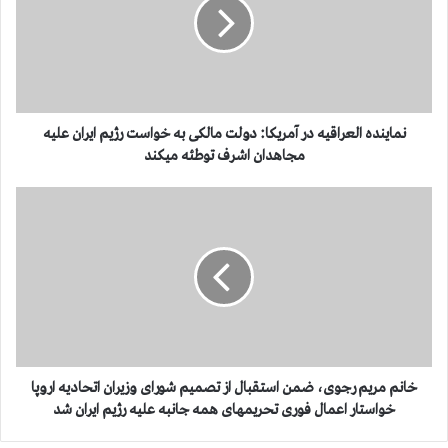
ی
ن
د
ه
ا
ل
ع
نماینده العراقیه در آمریکا: دولت مالکی به خواست رژیم ایران علیه
ر
مجاهدان اشرف تو‌طئه میکند
ا
ق
خ
ی
ا
ه
ن
د
م
ر
م
آ
ر
م
ی
ر
م
ی
ر
ک
ج
خانم مریم رجوی، ضمن استقبال از تصمیم شورای وزیران اتحادیه اروپا
ا
و
خواستار اعمال فوری تحریمهای همه جانبه علیه رژیم ایران شد
:
ی
د