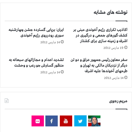
،
و
ض
نوشته های مشابه
ل
م
ت
ن
م
ا
اکاذیب تکراری رژیم آخوندی مبنی بر
ایران: برپایی گسترده جشن چهارشنبه
ا
س
کشف گورهای جمعی و درگیری در
سوری رودرروی رژیم آخوندی
ل
ت
اشرف و زمینه سازی برای کشتار
14 مارس 2012
ک
ق
19 مارس 2012
ی
ب
ب
ا
سفر معاون رئیس جمهور عراق و دو تن
تشدید اعدام و مجازاتهای سبعانه به
ه
ل
دیگر از نزدیکان مالکی به تهران و
منظور گسترش جو رعب و وحشت
خ
ا
طرحهای آخوندها علیه اشرف
14 مارس 2012
و
ز
14 مارس 2012
ا
ت
س
ص
ت
م
ر
ی
مریم رجوی
ژ
م
ی
ش
م
و
ا
ر
ی
ا