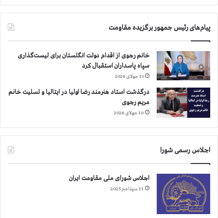
ر
ی
ا
و
ن
پیام‌های رئیس جمهور برگزیده مقاومت
ز
ع
ی
ل
ر
خانم رجوی از اقدام دولت انگلستان برای لیست‌گذاری
ی
ا
سپاه پاسداران استقبال کرد
ه
ن
13 جولای 2026
م
ا
ج
ت
درگذشت استاد هنرمند رضا اولیا در ایتالیا و تسلیت خانم
ا
ح
مریم رجوی
ه
ا
10 جولای 2026
د
د
ا
ی
ن
ه
ا
اجلاس رسمی شورا
ا
ش
ر
ر
و
اجلاس شورای ملی مقاومت ایران
ف
پ
11 سپتامبر 2025
ت
ا
و‌
خ
ط
و