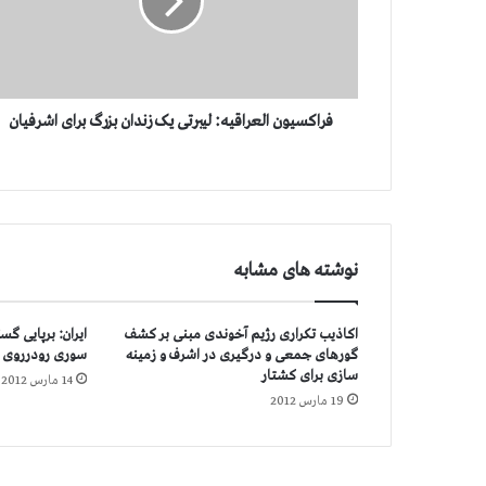
س
ی
و
ن
ا
ل
فراکسیون العراقیه: لیبرتی یک زندان بزرگ برای اشرفیان
ع
ر
ا
ق
ی
ه
نوشته های مشابه
:
ل
ی
اکاذیب تکراری رژیم آخوندی مبنی بر کشف
ایران: برپایی گ
ب
گورهای جمعی و درگیری در اشرف و زمینه
سوری رودرروی ر
ر
سازی برای کشتار
14 مارس 2012
ت
19 مارس 2012
ی
ی
ک
ز