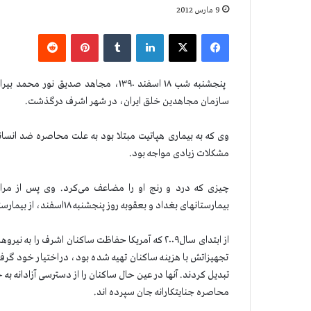
9 مارس 2012
فیس بوک
X
لینکدین
‫تامبلر
‫پین‌ترست
‫رددیت
سازمان مجاهدین خلق ایران، در شهر اشرف درگذشت.
وی که به بیماری هپاتیت مبتلا بود به علت محاصره ضد انس
مشکلات زیادی مواجه بود.
چیزی که درد و رنج او را مضاعف می‌کرد. وی پس از مرا
بیمارستانهای بغداد و بعقوبه روز پنجشنبه ۱۸اسفند، از بیمارستان بعقوبه به اشرف بازگشته بود.
از ابتدای سال۲۰۰۹ که آمریکا حفاظت ساکنان اشرف ر
تجهیزاتش با هزینه ساکنان تهیه شده بود، دراختیار خود گرفتن
محاصره جنایتکارانه جان سپرده اند.