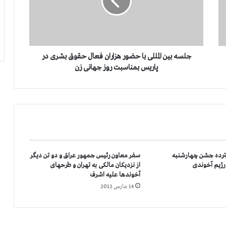
ب
ی
ن
ا
ل
م
جلسه بین المللی با حضور هزاران فعال حقوق بشری در
ل
پاریس بمناسبت روز جهانی زن
ل
ی
ب
ا
ح
ض
و
ر
سترده جشن چهارشنبه
سفر معاون رئیس جمهور عراق و دو تن دیگر
ه
ژیم آخوندی
از نزدیکان مالکی به تهران و طرحهای
ز
آخوندها علیه اشرف
ا
14 مارس 2012
ر
ا
ن
ف