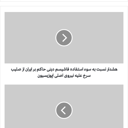
ه
ش
د
ا
ر
ن
س
ب
ت
ب
هشدار نسبت به سوء استفاده فاشیسم دینی حاکم بر ایران از صلیب
ه
سرخ علیه نیروی اصلی اپوزیسیون
س
و
ت
ء
ش
ا
د
س
ی
ت
د
ف
ف
ا
ش