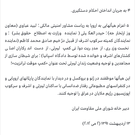
۴-به جریان انداختن احکام دستگیری.
۵-اعزام هیأتهایی به اروپا به ریاست مشاور امنیتی مالکی؛ لبید عباوی (معاون
وزارتخارجه)؛ حیدر العگیلی (نماینده وزارت به‌اصطلاح حقوق بشر)؛ و
نمایندگان کمیته سرکوب اشرف از قبیل دژخیم صادق محمد کاظم (نماینده
نخست وزیری، از مدیریت دولتی کمپ لیبرتی، از دست اندرکاران اصلی
کشتارهای اشرف و خوانده شده توسط دادگاه اسپانیا)؛ برای شیطان سازی از
مجاهدین و توجیه وضعیت زندان لیبرتی تحت عنوان «کمپ موقت ترانزیت»!
این هیأتها موظفند در ژنو و بروکسل و در دیدار با نمایندگان پارلمانهای اروپایی و
در کنفرانسهای مطبوعاتی رفتار ضد‌انسانی با ساکنان لیبرتی و اشرف و سرکوب
اپوزیسیون رژیم ملایان در عراق را توجیه کنند.
دبیر خانه شورای ملی مقاومت ایران
۱۳ اردیبهشت ۱۳۹۱ (۲ می ۲۰۱۲)