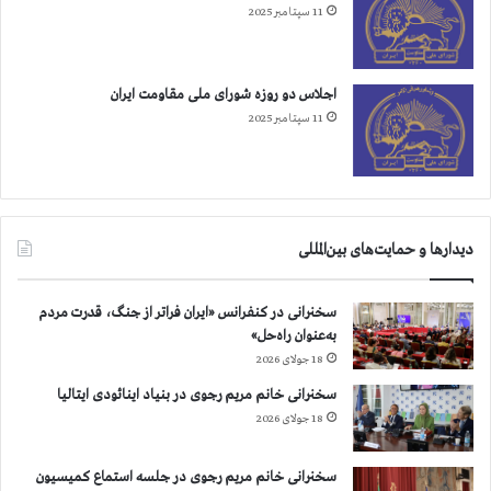
ل
د
11 سپتامبر 2025
ی
و
ا
ه
پ
و
اجلاس دو روزه شورای ملی مقاومت ایران
و
ا
11 سپتامبر 2025
ز
د
ی
ا
س
ر
ی
م
و
ج
ن
ا
دیدارها و حمایت‌های بین‌المللی
ه
د
سخنرانی در کنفرانس «ایران فراتر از جنگ، قدرت مردم
ی
به‌عنوان راه‌حل»
ن
ت
18 جولای 2026
و
سخنرانی خانم مریم رجوی در بنیاد اینائودی ایتالیا
س
18 جولای 2026
ط
د
ی
سخنرانی خانم مریم رجوی در جلسه استماع کمیسیون