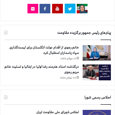
ن
د
ا
ر
ز
ز
ص
ن
ل
د
ی
ا
پیام‌های رئیس جمهور برگزیده مقاومت
ب
ن
س
و
ر
خانم رجوی از اقدام دولت انگلستان برای لیست‌گذاری
ت
خ
سپاه پاسداران استقبال کرد
أ
ع
ی
13 جولای 2026
ل
ی
درگذشت استاد هنرمند رضا اولیا در ایتالیا و تسلیت خانم
ی
د
مریم رجوی
ه
ح
10 جولای 2026
ن
ک
ی
م
ر
ا
و
ع
اجلاس رسمی شورا
ی
د
ا
ا
ص
اجلاس شورای ملی مقاومت ایران
م