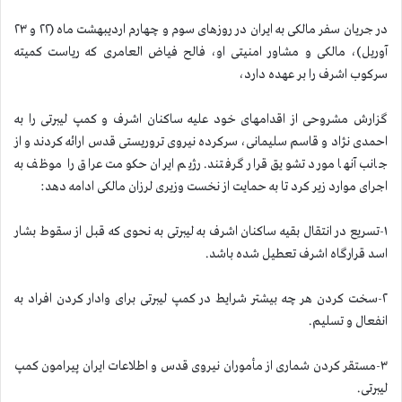
در جریان سفر مالکی به ایران در روزهای سوم و چهارم اردیبهشت ماه (۲۲ و ۲۳
آوریل)، مالکی و مشاور امنیتی او، فالح فیاض العامری که ریاست کمیته
سرکوب اشرف را بر عهده دارد،
گزارش مشروحی از اقدامهای خود علیه ساکنان اشرف و کمپ لیبرتی را به
احمدی نژاد و قاسم سلیمانی، سرکرده نیروی تروریستی قدس ارائه کردند و از
جانب آنها مورد تشویق قرار گرفتند. رژیم ایران حکومت عراق را موظف به
اجرای موارد زیر کرد تا به حمایت از نخست وزیری لرزان مالکی ادامه دهد:
۱-تسریع در انتقال بقیه ساکنان اشرف به لیبرتی به نحوی که قبل از سقوط بشار
اسد قرارگاه اشرف تعطیل شده باشد.
۲-سخت کردن هر چه بیشتر شرایط در کمپ لیبرتی برای وادار کردن افراد به
انفعال و تسلیم.
۳-مستقر کردن شماری از مأموران نیروی قدس و اطلاعات ایران پیرامون کمپ
لیبرتی.