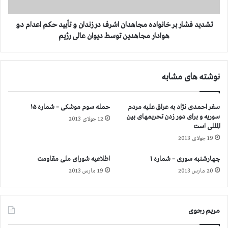
د
ا
ه
ر
ف
ب
تشدید فشار بر خانواده مجاهدان اشرف در زندان و تأیید حکم اعدام دو
ا
ر
هوادار مجاهدین توسط دیوان عالی رژیم
ش
خ
ی
ا
س
ن
نوشته های مشابه
م
و
د
ا
ی
د
سفر احمدی نژاد به عراق علیه مردم
حمله سوم موشکی – شماره ۱۵
ن
ه
سوریه و برای دور زدن تحریمهای بین
ی
12 جولای 2013
م
المللی است
ح
ج
19 جولای 2013
ا
ا
ک
ه
چهارشنبه سوری – شماره ۱
اطلاعیه شورای ملی مقاومت
م
د
20 مارس 2013
19 مارس 2013
ب
ا
ر
ن
ا
ا
ی
ش
مریم رجوی
ر
ر
ا
ف