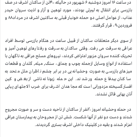
در ساعت ۱۶ امروز دوشنبه ۶ شهریور در حالیکه ۴۰۰تن از ساکنان اشرف در صف
بازرسی برای انتقال به لیبرتی بودند، مورد توهین و آزار و اذیت سروان حیدر
عذاب، از عوامل اصلی دو حمله خونبار قبلی به ساکنین اشرف در مرداد۸۸ و
فروردین۹۰، قرار گرفتند.
از سوی دیگر متعلقات ساکنان از قبیل ساعت در هنگام بازرسی توسط افراد
عراقی به سرقت می رفت. وقتی ساکنان به سرقت و رفتارهای توهین آمیز و
تحریک کننده سروان مزبور اعتراض کردند، نیروهای مسلح عراقی به ناگهان با
استفاده از انواع وسایل ازجمله چوب و چماق، سنگ, میله, گلدان و قطعات
میزهای بازرسی به صورت وحشیانه یی در برابر چشم ناظران ملل متحد به
ساکنان بیدفاع حمله ور شدند. این حمله زبونانه ناشی از بغض و کین
افسارگسیخته مزدورانی است که مجاهدان اشرف برای ضرب الاجلهای پیاپی
آنان بهایی قائل نشدند.
در حمله وحشیانه امروز ۲۰نفر از ساکنان از ناحیه دست و سر و صورت مجروح
شدند و دست دو نفر از آنها شکست. شش تن از مجروحان به بیمارستان عراقی
اعزام شدند و بقیه در کلینیک داخلی اشرف بستری گردیدند.