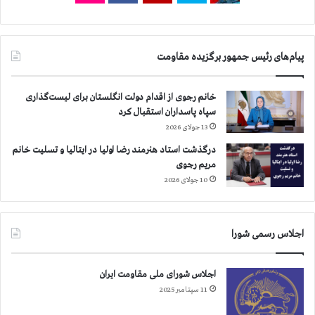
ی
ا
ر
ب
و
ی
ه
ر
پیام‌های رئیس جمهور برگزیده مقاومت
ا
ب
ی
ی
خانم رجوی از اقدام دولت انگلستان برای لیست‌گذاری
ع
س
سپاه پاسداران استقبال کرد
ر
ا
ا
ب
13 جولای 2026
ق
ق
درگذشت استاد هنرمند رضا اولیا در ایتالیا و تسلیت خانم
ی
ه
مریم رجوی
س
10 جولای 2026
ر
ک
و
ب
اجلاس رسمی شورا
گ
ر
اجلاس شورای ملی مقاومت ایران
ا
ن
11 سپتامبر 2025
ه