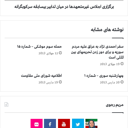
ج
ه
ل
برگزاری اجلاس غیرمتعهدها در میان تدابیر بیسابقه سرکوبگرانه
ب
ا
ن
س
گ
غ
نوشته های مشابه
ا
ی
ل
ر
ه
م
سفر احمدی نژاد به عراق علیه مردم
حمله سوم موشکی – شماره ۱۵
ا
ت
سوریه و برای دور زدن تحریمهای بین
ی
12 جولای 2013
ع
المللی است
م
ه
19 جولای 2013
ع
د
ل
ه
چهارشنبه سوری – شماره ۱
اطلاعیه شورای ملی مقاومت
و
ا
20 مارس 2013
19 مارس 2013
ل
د
ا
ر
ن
م
ت
ی
مریم رجوی
و
ا
س
ن
ط
ت
ن
د