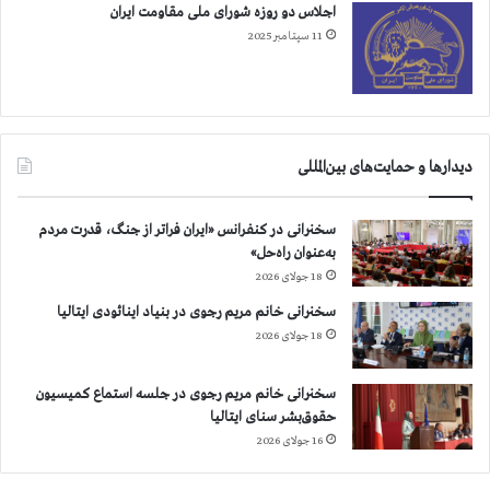
خ
اجلاس دو روزه شورای ملی مقاومت ایران
ت
11 سپتامبر 2025
ر
د
ا
ن
ش
آ
دیدارها و حمایت‌های بین‌المللی
م
و
سخنرانی در کنفرانس «ایران فراتر از جنگ، قدرت مردم
ز
به‌عنوان راه‌حل»
ک
ش
18 جولای 2026
ت
سخنرانی خانم مریم رجوی در بنیاد اینائودی ایتالیا
ه
18 جولای 2026
ش
د
ه
سخنرانی خانم مریم رجوی در جلسه استماع کمیسیون
و
حقوق‌بشر سنای ایتالیا
م
16 جولای 2026
ر
د