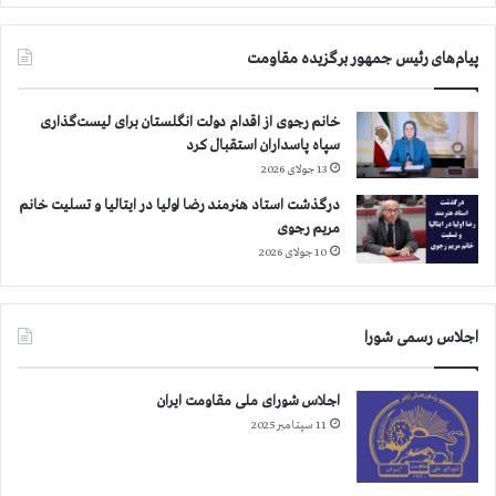
و
ب
ل
ه
ا
خ
پیام‌های رئیس جمهور برگزیده مقاومت
ن
ا
ف
ن
ر
خانم رجوی از اقدام دولت انگلستان برای لیست‌گذاری
و
ا
سپاه پاسداران استقبال کرد
ا
د
د
13 جولای 2026
ی
ه
درگذشت استاد هنرمند رضا اولیا در ایتالیا و تسلیت خانم
ف
ه
مریم رجوی
ر
ا
10 جولای 2026
س
ی
ت
د
ا
ا
د
غ
اجلاس رسمی شورا
ه
د
ش
ا
د
اجلاس شورای ملی مقاومت ایران
ر
۲
11 سپتامبر 2025
۲
د