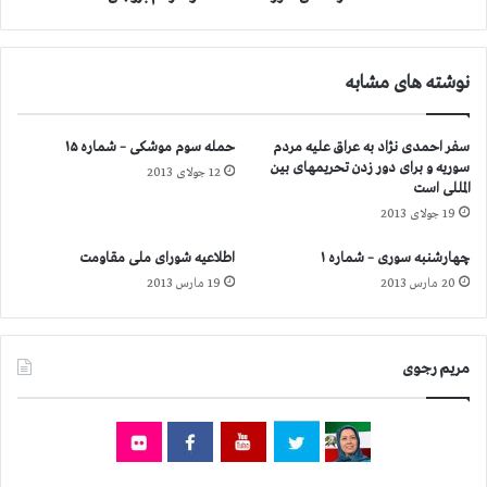
ر
م
ع
ی
د
س
نوشته های مشابه
م
ی
ش
و
ر
ن
سفر احمدی نژاد به عراق علیه مردم
حمله سوم موشکی – شماره ۱۵
ک
آ
سوریه و برای دور زدن تحریمهای بین
ت
12 جولای 2013
م
المللی است
د
و
19 جولای 2013
ر
ز
د
ش
چهارشنبه سوری – شماره ۱
اطلاعیه شورای ملی مقاومت
ا
و
20 مارس 2013
19 مارس 2013
د
پ
گ
ر
ا
و
ه
ر
مریم رجوی
،
ش
ب
ش
ه
و
س
ر
ل
ا