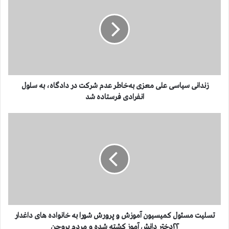
د
ا
ن
ی
س
ی
ا
س
زندانی سیاسی علی معزی به‌خاطر عدم شرکت در دادگاه، به سلول
ی
انفرادی فرستاده شد
ع
ل
ت
ی
س
م
ل
ع
ی
ز
ت
ی
م
ب
س
ه‌
ئ
خ
و
ا
ل
تسلیت مسئول کمیسیون آموزش و پرورش شورا به خانواده های داغدار
ط
ک
۲۲دختر دانش آموز کشته شده و مردم بروجن