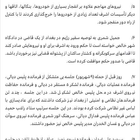
۵/ نیروهای مهاجم علاوه بر انفجار بسیاری از خودروها، بنگالها، اتاقها و
دیگر تأسیسات اشرف تعداد زیادی از خودروها را خرج‌گذاری کردند تا با کنترل
از راه دور منفجر شود.
۶/ جمیل شمری به توصیه سفیر رژیم در بغداد از یک قاضی در دادگاه
شهر خالص خواسته است تا حکم ورود به اشرف برای او و نیروهایش صادر کند
تا اقدامهای سرکوبگرانه و کشتار ساکنان از پشتوانه قضایی نیز برخوردار باشد.
قاضی با صدور حکم موافقت کرده است.
۷/ روز قبل از حمله (۹شهریور) جلسه یی متشکل از فرمانده پلیس دیالی،
فرمانده عملیات دیالی، فرمانده لشکر ۵ مستقر در دیالی و فرمانده حفاظت
نیروی اشرف در محل پلیس خالص تشکیل شد. در این جلسه ، چند تن
فرماندهان نظامی و امنیتی از بغداد نیز شرکت داشتند که برای عادیسازی با
لباس غیر نظامی شرکت کرده بودند. در این جلسه سرتیپ ستاد راغب حمید
عباس فرمانده پلیس فدارال دیالی، سرهنگ انور شمری فرمانده نیروی سوآت
در دیالی و غسان الخدران مدیر پلیس خالص نیز حضور داشتند.
۸/ سپهبد علی غیدان، فرمانده نیروی زمینی عراق، از طریق تلفن در جلسه