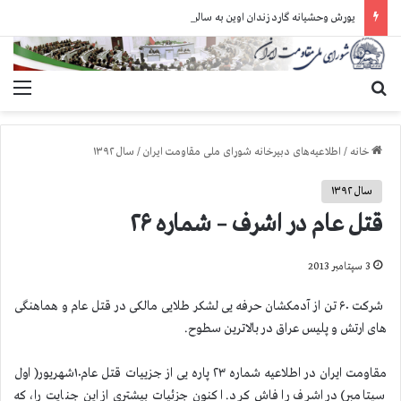
یورش وحشیانه گارد زندان اوین به سالن ۵ بند ۷ و ضرب و شتم زندانیان
جستجو برای
منو
خانه
/
اطلاعیه‌های دبیرخانه شورای ملی مقاومت ایران
/
سال ۱۳۹۲
سال ۱۳۹۲
قتل عام در اشرف – شماره ۲۶
3 سپتامبر 2013
شرکت ۶۰ تن از آدمکشان حرفه یی لشکر طلایی مالکی در قتل عام و هماهنگی
های ارتش و پلیس عراق در بالاترین سطوح.
مقاومت ایران در اطلاعیه شماره ۲۳ پاره یی از جزییات قتل عام۱۰شهریور( اول
سپتامبر) در اشرف را فاش کرد. اکنون جزئیات بیشتری از این جنایت را، که