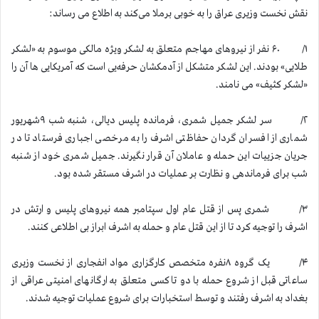
نقش نخست وزیری عراق را به خوبی برملا می‌کند به اطلاع می رساند:
۱/ ۶۰ نفر از نیروهای مهاجم متعلق به لشکر ویژه مالکی موسوم به «لشکر
طلایی» بودند. این لشکر متشکل از آدمکشان حرفه‌یی است که آمریکایی ها آن را
«لشکر کثیف» می نامند.
۲/ سر لشکر جمیل شمری، فرمانده پلیس دیالی، شنبه شب ۹شهریور
شماری از افسران گردان حفاظتی اشرف را به مرخصی اجباری فرستاد تا در
جریان جزییات این حمله و عاملان آن قرار نگیرند. جمیل شمری خود از شنبه
شب برای فرماندهی و نظارت بر عملیات در اشرف مستقر شده بود.
۳/ شمری پس از قتل عام اول سپتامبر همه نیروهای پلیس و ارتش در
اشرف را توجیه کرد تا از این قتل عام و حمله به اشرف ابراز بی اطلاعی کنند.
۴/ یک گروه ۸نفره متخصص کارگزاری مواد انفجاری از نخست وزیری
ساعاتی قبل از شروع حمله با دو تاکسی متعلق به ارگانهای امنیتی عراقی از
بغداد به اشرف رفتند و توسط استخبارات برای شروع عملیات توجیه شدند.