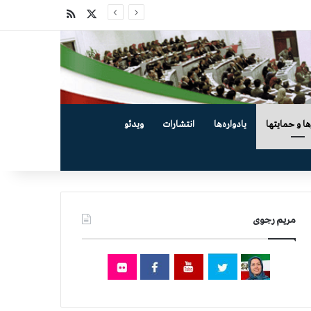
X
خوراک
ها و حمایتها
یادواره‌ها
انتشارات
ویدئو
مریم رجوی