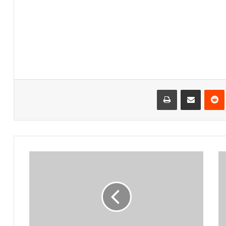
‌ترست
‫رددیت
اشتراک گذاری از طریق ایمیل
چاپ
ک
ن
ف
ر
ا
ن
س