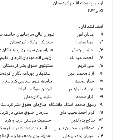
اربیل- پایتخت اقلیم کردستان
اکتبر ۲۰۱۳
امضاکنندگان:
۱/ عدنان انور شورای عالی سازمانهای جامعه مدنی در کردستان
۲/ وریا سعدی سندیکای وکلای کردستان
۳/ دشتی جمال فدراسیون سراسری پناهندگان عراق
۴/ نعمت عبدالله رئیس اتحادیه پارلمانترهای اقلیم
۵/ علی کریم انستیتوی حقوق بشر کردستان
۶/ آزاد محمد امین سندیکای روزنامه نگاران کردستان
۷/ جبار محمد جامعه علوم سیاسی کردستان
۸/ یوسف ابراهیم انجمن سوگند بقراط
۹/ نزار محمد سازمان کار مدنی
۱۰/ رسول محمد-استاد دانشگاه سازمان حقوق بشر کردستان
۱۱/ اکرم احمد نجیب مای سازمان حقوق مدنی در کردستان
۱۲/ صلاح بدرالدین جمعیت دوستی عرب و کرد
۱۳/ عبدالعزیز محسن بارزانی انستیتوی دهوک برای فرهنگی کل
۱۴/ سوران رمضان علی فدراسیون جمعیتها و سازمانهای جهانی