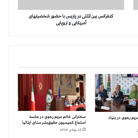
ب
ی
ن
کنفرانس بین المللی در پاریس با حضور شخصیتهای
ا
آمریکایی و اروپایی
ل
م
ل
ل
ی
د
ر
پ
ا
ر
ی
س
ب
ا
سخنرانی خانم مریم رجوی در جلسه
یم رجوی در بنیاد
ح
استماع کمیسیون حقوق‌بشر سنای ایتالیا
ض
16 جولای 2026
و