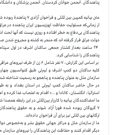
پناهندگان ـ انجمن جوانان کردستان ـ انجمن پزشکان و دانشگاه
متن بیانیه کمپین بین المللی و فراخوان آزادی ۷ پناهندة ربوده شده ایرانی در عراق و تامین امنیت برای ساکنان لیبرتی
از زمانی‌که مسئولیت حفاظت اپوزیسیون ایران پناهنده در عرا
پناهندگان بی‌دفاع به خطر افتاده و روزی نیست که آنها تحت اذی
دولت عراق قرار گرفته اند که منجر به کشته و مجروح شدن صده
پناهندگان را شناسایی کرد.
بر اساس این گزارش، ۷ نفر شامل ۶ زن از طرف نیروهای عراقی مهاجم به کمپ ربوده شدهلند و تاکنون اطلاعی از آنان در دست نیست.
کلیه ساکنان دو کمپ اشرف و لیبرتی طبق کنوانسیون چهارم
سازمان ملل به عنوان پناهنده و پناهجو به رسمیت شناخته شده
در حال حاضر ساکنان کمپ لیبرتی در استان بغداد و به ط
استرالیا، انگلستان، کانادا و …» اقدام به اعتصاب غذا کرده و ا
ما امضاکنندگان بیانیه با کارزار بین‌المللی در این رابطه هم
۷ گروگان ربوده شده فورا آزاد شوند و به حقوق پناهندگان
ارگانهای بین المللی نیز برای آن فراخوان داده‌اند.
ما از سازمان ملل و مراکز جهانی حقوق بشر و به‌خصوص دولت‌
دیگر اقدام کنند و حفاظت این پناهندگان را نیروهای سازمان مل