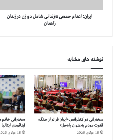
ع
د
ا
ایران: اعدام جمعی ۱۵زندانی شامل دو زن در زندان
م
زاهدان
ج
م
ع
ی
۱
نوشته های مشابه
۵
ز
ن
د
ا
ن
ی
ش
ا
سخنرانی در کنفرانس «ایران فراتر از جنگ،
سخنرانی خانم مر
م
قدرت مردم به‌عنوان راه‌حل»
اینائودی ایتالیا
ل
18 جولای 2026
18 جولای 2026
د