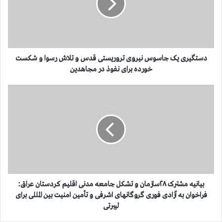
ی
ر
ی
ی
ک
ج
دستگیری یک جاسوس نیروی تروریستی قدس و تلاش رسوا و شکست
ا
خورده برای نفوذ در مجاهدین
س
و
ب
س
ی
ن
ا
ی
ن
ر
ی
و
ه
ی
م
ت
ش
ر
ت
و
ر
بیانیه مشترک ۲۸سازمان و تشکل جامعه مدنی اقلیم کردستان عراق:
ر
ک
فراخوان به آزادی فوری گروگانهای اشرفی و تأمین امنیت بین المللی برای
ی
۲
لیبرتی
س
۸