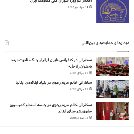
اجلاس دو روزه شورای ملی مقاومت ایران
ن
11 سپتامبر 2025
ب
ه
آ
ز
ا
د
دیدارها و حمایت‌های بین‌المللی
ی
ف
سخنرانی در کنفرانس «ایران فراتر از جنگ، قدرت مردم
و
به‌عنوان راه‌حل»
ر
ی
18 جولای 2026
گ
سخنرانی خانم مریم رجوی در بنیاد اینائودی ایتالیا
ر
18 جولای 2026
و
گ
ا
سخنرانی خانم مریم رجوی در جلسه استماع کمیسیون
ن
حقوق‌بشر سنای ایتالیا
ه
16 جولای 2026
ا
ی