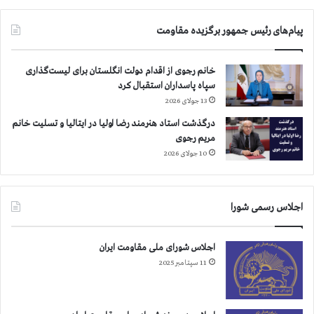
د
ل
ه
ی
پیام‌های رئیس جمهور برگزیده مقاومت
ب
م
ر
ک
خانم رجوی از اقدام دولت انگلستان برای لیست‌گذاری
ا
ر
سپاه پاسداران استقبال کرد
ی
د
ن
س
13 جولای 2026
ف
ت
درگذشت استاد هنرمند رضا اولیا در ایتالیا و تسلیت خانم
و
ا
مریم رجوی
ذ
ن
10 جولای 2026
د
ع
ر
ر
م
ا
ج
ق
اجلاس رسمی شورا
ا
:
ه
ف
اجلاس شورای ملی مقاومت ایران
د
ر
ی
ا
11 سپتامبر 2025
ن
خ
و
ا