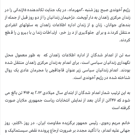
رژیم آخوندی صبح روز شنبه ۲۰مهرماه، در یک جنایت تکاندهنده ۱۵زندانی را در
زندان مرکزی زاهدان به دار آویخت. دژخیمان زندانیان را از دو روز قبل از جمله از
بندهای جوانان، زنان و از زندان اداره اطلاعات زاهدان به سلولهای انفرادی
منتقل کردند و برای جلوگیری از درز خبر، ارتباطات زندان با بیرون را قطع
کردند.
سه تن از اعدام شدگان از اداره اطلاعات زاهدان که به طور معمول محل
نگهداری زندانیان سیاسی است، برای اعدام به زندان مرکزی زاهدان منتقل شده
بودند. اعدام زندانیان سیاسی زیر عنوان قاچاقچی یا مجرمان عادی یک روال
شناخته شده در رژیم آخوندی است.
به این ترتیب شمار اعدام شدگان از ابتدای سال میلادی ۲۰۱۳ به ۴۸۶ تن بالغ می
شود که ۲۴۶تن از آنان بعد از نمایش انتخابات ریاست جمهوری ملایان صورت
گرفته است
خانم مریم رجوی، رئیس جمهور برگزیده مقاومت ایران، در روز ۱۰اکتبر، روز
جهانی علیه اعدام، با تأکید مجدد بر ضرورت ارجاع پرونده نقض سیستماتیک و