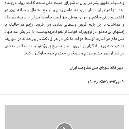
وحشیانه حقوق بشر در ایران به شورای امنیت ملل متحد گفت: روند فزاینده
اعدامها در ایران نشان می‌دهد دامن زدن و تبلیع اعتدال و میانه روی در
فاشیسم دینی حاکم بر ایران، هدفی جز فریب جامعه جهانی یا توجیه معامله
و مماشات با این رژیم قرون وسطایی ندارد. وی افزود: رژیم در حالیکه با
ژستهای بی‌محتوا در نیویورک خواستار لغو تحریمهاست، با افزایش اعدامها،
قتل عام در اشرف توسط دولت مالکی در عراق، کشتار بیرحمانه در سوریه،
تشدید صدور بنیادگرایی و تروریسم و تسریع پروژه تولید بمب اتمی، تلاش
می‌کند از بروز خشم مردم و سرنگونی محتوم خود جلوگیری کند.
دبیرخانه شورای ملی مقاومت ایران
۲۱مهر۱۳۹۲ (۱۳اکتبر۲۰۱۳)
د
س
ت
گ