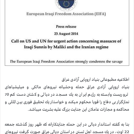
اطلاعیه مطبوعاتی بنیاد اروپایی آزادی عراق
بنیاد اروپایی آزادی عراق حمله وحشیانه نیروهای مالكی و میلیشیاهای
تروریست وابسته به رژیم ایران به یك مسجد در دیالی و كشتن دست كم 70
نمازگزار بی دفاع را قویا محكوم میكند و خواستار یك تحقیق فوری بین المللی و
محاكمه و مجازات عاملان این جنایت بزرگ علیه بشریت میباشد.
بنا به گفته استاندار دیالی در این حمله جنایتكارانه كه ظهر روز گذشته جمعه
22 اوت، در یك مسجد اهل تسنن در استان دیالی عراق صورت گرفت نیروهای