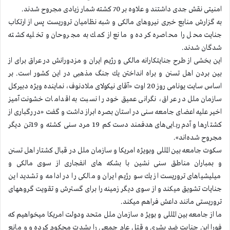
امنیتی نقش جدی داشتند و علاوه بر 70 كشته شمار زیادی مجروح شدند.
به گزارش منابع خبری نیروهای مالكی و شبه نظامیان تروریست پس از ارتكاب
جنایت محل را محاصره كرده و مانع از كمك به مجروحان و تخلیه كشته
شدگان شدند.
این بخشی از طرح جنایتكارانه مالكی و رژیم ایران و مزدورانش در عراق برای از
بین بردن اهل تسنن و براه انداختن یك جنگ مذهبی در این كشور است. بر
اساس سایت یونامی روز 20 اوت «آقای نیكولای ملادنوف، نماینده ویژه دبیركل
سازمان ملل در عراق، نگرانی عمیق خود را نسبت به اقدامات خشونت‌آمیز
اخیر علیه اعضای جامعه سنی در استان بصره ابراز داشت و گفت «در رگباری از
كشتارها و آدم‌ربایی‌های هدفمند دست كم 19 مرد سنی كشته و 19تن دیگر
مجروح شده‌اند».
سكوت جامعه بین المللی وبویژه امریكا و سازمان ملل در قبال كشتار اهل تسنن
و بمباران مناطق سنی نشین با بشكه های انفجاری از سوی مالكی و
میلیشیاهای تروریست از یك سو رژیم ایران و مالكی را در ادامه و تشدید این
جنایات تشویق میكند و از سوی دیگر زمینه را برای گسترش و تقویت گروههای
تروریستی مانند داعش فراهم میكند.
ما از جامعه بین المللی و بویژ ه سازمان ملل متحد ودولت امریكا میخواهیم كه
فورا این جنایت ضد بشری و قتل عام جمعی را بشدت محكوم كرده و و مانع