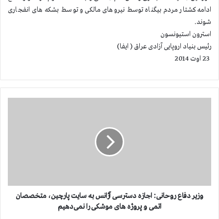
ادامه كشتار مردم بیگناه توسط نیروهای مالكی و توسط بشكه های انفجاری
شوند.
استرون استیونسون
رئیس بنیاد اروپایی آزادی عراق ( ایفا)
23 اوت 2014
و
ز
ی
ر
د
ف
ا
ع
ر
و
وزیر دفاع روحانی: اجازه دسترسی آژانس به سایت پارچین، متخصصان
ح
اتمی و پروژه های موشكی را نمی‌دهیم
ا