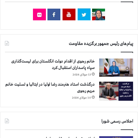
ی
خ
و
ت
پ
ب
ر
ه
و
ك
ژ
م
ه
پ
پیام‌های رئیس جمهور برگزیده مقاومت
ه
ل
ا
ی
ی
ب
خانم رجوی از اقدام دولت انگلستان برای لیست‌گذاری
م
ر
سپاه پاسداران استقبال کرد
و
ت
13 جولای 2026
ش
ی
ك
درگذشت استاد هنرمند رضا اولیا در ایتالیا و تسلیت خانم
ج
ی
مریم رجوی
ل
ر
و
10 جولای 2026
ا
گ
ن
ی
م
ر
اجلاس رسمی شورا
ی‌
ی
د
م
ه
ی