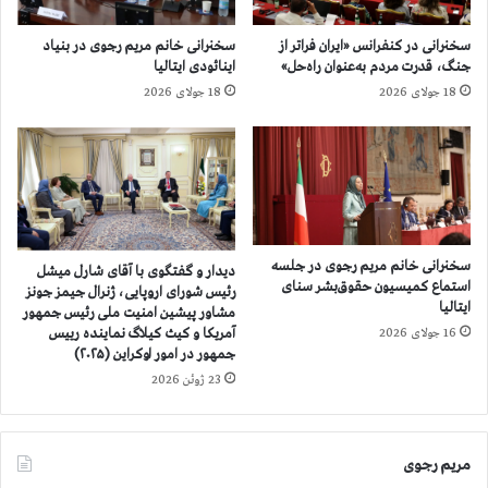
س
ه
ا
م
سخنرانی در کنفرانس «ایران فراتر از
سخنرانی خانم مریم رجوی در بنیاد
ی
ی
جنگ، قدرت مردم به‌عنوان راه‌حل»
اینائودی ایتالیا
ت
ن
18 جولای 2026
18 جولای 2026
پ
ر
ا
و
ر
ز
چ
م
ی
ت
ن
و
،
ا
م
ل
سخنرانی خانم مریم رجوی در جلسه
دیدار و گفتگوی با آقای شارل میشل
ت
ی
استماع کمیسیون حقوق‌بشر سنای
رئیس شورای اروپایی، ژنرال جیمز جونز
خ
ایتالیا
ا
مشاور پیشین امنیت ملی رئیس جمهور
ص
ز
آمریكا و کیث کیلاگ نماینده رییس
16 جولای 2026
ص
و
جمهور در امور اوکراین (۲۰۲۵)
ا
ر
23 ژوئن 2026
ن
و
ا
د
ت
س
مریم رجوی
م
و