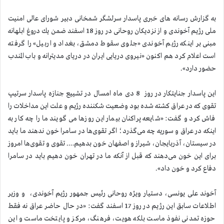
به گزارش رسانه های خبری پاسدار سرلشگر شمخانی دبیر شورای عالی امنیت
ملی رژیم آخوندی و از نزدیكان روحانی در روز 18 اسفند ضمن یك دروغ ابلهانه
مبنی بر اینكه رژیم آخوندی «جلوی سقوط دمشق، بغداد و اربیل» را گرفته
است اعلام كرد هم اكنون «نیروی دریایی ایران در دریای مدیترانه و باب المندب
حضور دارد».
این پاسدار جنایتكار در روز 8 دی ماه امسال در تشییع جنازه پاسدار سرتیپ
تقوی كه در عراق كشته شده بود وضعیت شكننده رژیم و علت این مداخلات را
فاش كرد و گفت: «شایعه‌ پراکنان بیمار این روزها می گویند ما را چه کار به
اینکه در عراق و سوریه چه می‌گذرد؛ اگر تقوی‌ها در سامرا خون ندهند ما باید
در سیستان، آذربایجان، شیراز و اصفهان خون بدهیم…. تقوی و تقوی‌ها امروز
برای این خون می‌دهند که قبل از آنکه ما در تهران خون دهیم باید در سامرا
دفاع کرد و خون داد».
آخوند علی یونسی، دستیار ویژه روحانی رئیس جمهور رژیم آخوندی، و وزیر
اطلاعات سابق این رژیم در روز 17 اسفند گفت: «در حال حاضر عراق نه فقط
حوزه تمدنی نفوذ ماست بلکه هویت، فرهنگ، مرکز و پایتخت ماست و این