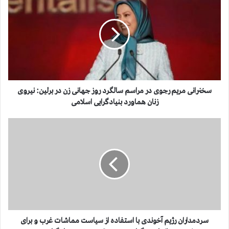
خ
ن
ر
ا
ن
ی
م
ر
ی
سخنرانی مریم رجوی در مراسم سالگرد روز جهانی زن در برلین: نیروی
م
زنان هماورد بنیادگرایی اسلامی
ر
ج
س
و
ر
ی
د
د
م
ر
د
م
ا
ر
ر
ا
ا
س
ن
م
ر
سردمداران رژیم آخوندی با استفاده از سیاست مماشات غرب و برای