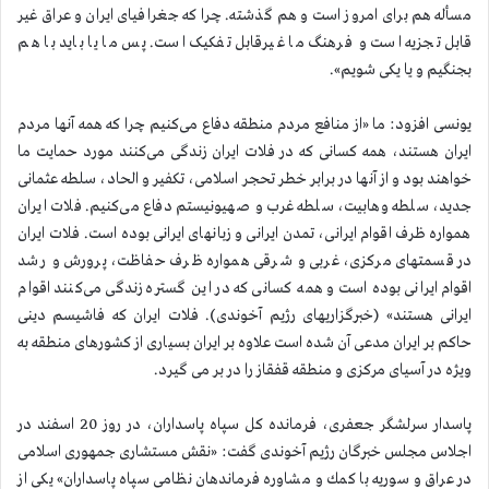
مسأله هم برای امروز است و هم گذشته. چرا که جغرافیای ایران و عراق غیر
قابل تجزیه است و فرهنگ ما غیرقابل تفکیک است. پس ما یا باید با هم
بجنگیم و یا یکی شویم».
یونسی افزود: ما «از منافع مردم منطقه دفاع می‌کنیم چرا که همه آنها مردم
ایران هستند، همه کسانی که در فلات ایران زندگی می‌کنند مورد حمایت ما
خواهند بود و از آنها در برابر خطر تحجر اسلامی،‌ تکفیر و الحاد، ‌سلطه عثمانی
جدید، سلطه وهابیت، سلطه غرب و صهیونیستم دفاع می‌کنیم. فلات ایران
همواره ظرف اقوام ایرانی، تمدن ایرانی و زبانهای ایرانی بوده است. فلات ایران
در قسمتهای مرکزی، غربی و شرقی همواره ظرف حفاظت،‌ پرورش و رشد
اقوام ایرانی بوده است و همه کسانی که در این گستره زندگی می‌کنند اقوام
ایرانی هستند» (خبرگزاریهای رژیم آخوندی). فلات ایران كه فاشیسم دینی
حاكم بر ایران مدعی آن شده است علاوه بر ایران بسیاری از كشورهای منطقه به
ویژه در آسیای مركزی و منطقه قفقاز را در بر می گیرد.
پاسدار سرلشگر جعفری، فرمانده كل سپاه پاسداران، در روز 20 اسفند در
اجلاس مجلس خبرگان رژیم آخوندی گفت: «نقش مستشاری جمهوری اسلامی
در عراق و سوریه با كمك و مشاوره فرماندهان نظامی سپاه پاسداران» یكی از