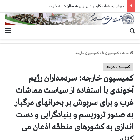
یورش وحشیانه گارد زندان اوین به سالن ۵ بند ۷ و ضرب و شتم زندانیان
جستجو برای
منو
خانه
/
کمیسیون‌ها
/
کمیسیون خارجه
کمیسیون خارجه
كمیسیون خارجه: سردمداران رژیم
آخوندی با استفاده از سیاست مماشات
غرب و برای سرپوش بر بحرانهای مرگبار
به صدور تروریسم و بنیادگرایی و دست
اندازی به كشورهای منطقه اذعان می
كنند