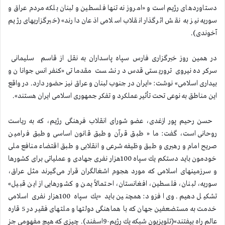
دستاوردهای رژیم است و «امروز نه تنها فلسطین و لبنان بلكه مردم عراق و
سوریه نیز به نقش اثرگذار انقلاب اسلامی اذعان دارند» (خبرگزاریهای رژیم
آخوندی).
در همین روز خبرگزاری فارس سپاه پاسداران به نقل از قاسم سلیمانی
سركرده نیروی تروریستی قدس در نشست مقدماتی «كنفرانس جوانان و
بیداری اسلامی» نوشت: «ایران در جنوب لبنان و عراق نیز حضور دارد. در واقع
این مناطق به نوعی تحت تأثیر عملكرد و تفكر جمهوری اسلامی ایران هستند».
حسن رحیم پور ازغدی، عضو شورای انقلاب فرهنگی رژیم، كه به ریاست
روحانی است، گفت: ما « طبق قرآن و طبق قانون اساسی و طبق فرامین
صریح امام و رهبری و طبق وظیفه شرعی و انقلابی و طبق اقتضاء منافع ملی
خودمون باید دستكم یك سپاه 100هزار نفری جهادی و عملیاتی برای كشورها
و سرزمینهای اسلامی كه مورد هجوم اشغالگران قرار می‌گیرند مثل عراق،
سوریه، لبنان، فلسطین، افغانستان، احتمالاً یمن و كشورهایی از این قبیل»
تشكیل دهیم. وی افزود: همچنین باید «یك سپاه 100هزار نفری اسلامی
خدمت به مستضعفین جهان كه با هماهنگی دولتها و ملتهای فقیر در 5 قاره
عالم راه بیفتند»(تلویزیون شبكه یك رژیم-9اسفند). چیزی كه هیچ مفهومی جز