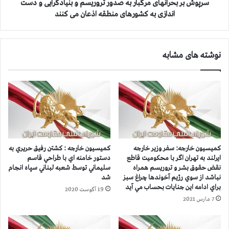
س
ژ
سرپوش بر بحرانهای مرگبار به صدور تروریسم و بنیادگرایی و دست
ا
ی
اندازی به كشورهای منطقه اذعان می كنند
ل
م
گ
آ
ر
خ
د
نوشته های مشابه
و
ر
ن
و
د
ز
ی
ج
ب
ه
ا
ا
ا
ن
س
ی
ت
کمیسیون خارجه: سفر وزیر خارجه
كميسيون خارجه : كشتن رفيق حريري به
ز
ف
ایرلند به تهران اگر با محكوميت قاطع
دستور خامنه اي با طراحي قاسم
ن
ا
نقض حقوق بشر و تروريسم همراه
سليماني توسط شعبه لبناني سپاه انجام
د
د
نباشد از سوي رژيم آخوندها چراغ سبز
شد
ر
ه
براي ادامه اين جنايات بحساب مي آيد
19 آگوست 2020
ب
ا
7 مارس 2021
ر
ز
ل
س
ی
ی