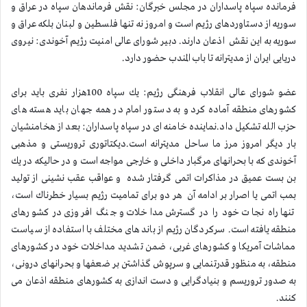
فرمانده سپاه پاسداران در مجلس خبرگان: نقش فرماندهان سپاه در عراق و
سوریه از دستاوردهای رژیم است و امروز نه تنها فلسطین و لبنان بلكه عراق و
سوریه به این نقش اذعان دارند. دبیر شورای عالی امنیت رژیم آخوندی: نیروی
دریایی ایران از مدیترانه تا باب المندب حضور دارد.
عضو شورای عالی انقلاب فرهنگی رژیم: یك سپاه 100هزار نفری باید برای
كشورهای منطقه آماده كرد و به دستور امام در همه جهان باید هسته های
حزب الله تشكیل داد.نماینده خامنه ای در سپاه پاسداران: بعد از هخامنشیان
بار دیگر امروز مرز ما ساحل مدیترانه است.دیكتاتوری تروریستی و مذهبی
آخوندی كه با بحرانهای مرگبار داخلی و خارجی مواجه است و در حالیكه در یك
بن بست عمیق در مذاكرات اتمی گرفتار شده و عواقب عقب نشینی از تولید
بمب اتمی یا اصرار بر ادامه آن هر دو برای تمامیت رژیم بسیار خطرناك است،
تنها راه نجات خود را در گسترش مداخلات و جنگ افروزی در كشورهای
منطقه یافته است. سركردگان رژیم از باندهای مختلف با استفاده از سیاست
مماشات آمریكا و كشورهای غربی، ضمن تشدید مداخلات خود در كشورهای
منطقه، به منظور قدرتنمایی و سرپوش گذاشتن بر ضعفها و بحرانهای درونی،
به صدور تروریسم و بنیادگرایی و دست اندازی به كشورهای منطقه اذعان می
كنند.