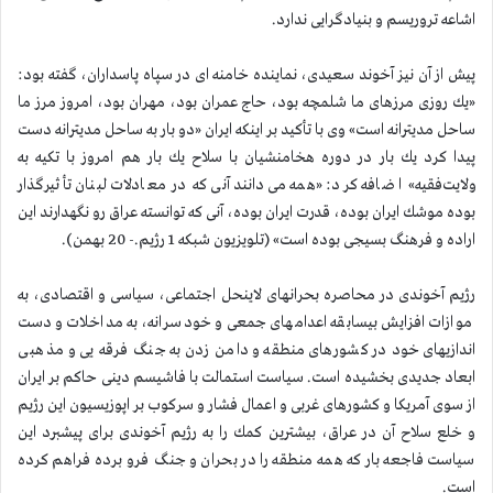
اشاعه تروریسم و بنیادگرایی ندارد.
پیش از آن نیز آخوند سعیدی، نماینده خامنه ای در سپاه پاسداران، گفته بود:
«یك روزی مرزهای ما شلمچه بود، حاج عمران بود، مهران بود، امروز مرز ما
ساحل مدیترانه است» وی با تأكید بر اینكه ایران «دو بار به ساحل مدیترانه دست
پیدا كرد یك بار در دوره هخامنشیان با سلاح یك بار هم امروز با تكیه به
ولایت‌فقیه» اضافه كرد: «همه می‌دانند آنی كه در معادلات لبنان تأثیرگذار
بوده موشك ایران بوده، قدرت ایران بوده، آنی كه توانسته عراق رو نگهدارند این
اراده و فرهنگ بسیجی بوده است» (تلویزیون شبكه 1 رژیم.- 20 بهمن).
رژیم آخوندی در محاصره بحرانهای لاینحل اجتماعی، سیاسی و اقتصادی، به
موازات افزایش بیسابقه اعدامهای جمعی و خودسرانه، به مداخلات و دست
اندازیهای خود در كشورهای منطقه و دامن زدن به جنگ فرقه یی و مذهبی
ابعاد جدیدی بخشیده است. سیاست استمالت با فاشیسم دینی حاكم بر ایران
از سوی آمریكا و كشورهای غربی و اعمال فشار و سركوب بر اپوزیسیون این رژیم
و خلع سلاح آن در عراق، بیشترین كمك را به رژیم آخوندی برای پیشبرد این
سیاست فاجعه بار كه همه منطقه را در بحران و جنگ فرو برده فراهم كرده
است.