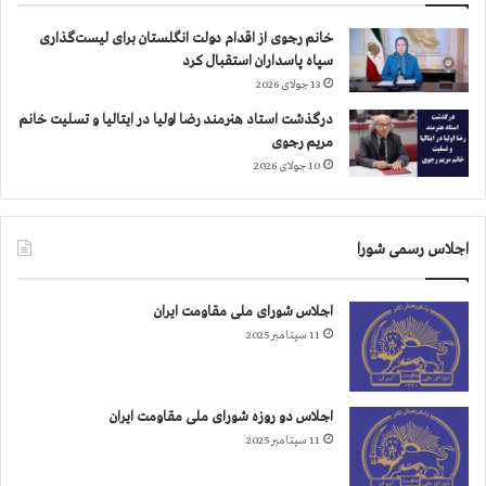
د
ش
گ
ب
خانم رجوی از اقدام دولت انگلستان برای لیست‌گذاری
ر
ر
سپاه پاسداران استقبال کرد
ا
ب
13 جولای 2026
ی
ح
درگذشت استاد هنرمند رضا اولیا در ایتالیا و تسلیت خانم
ی
ر
مریم رجوی
ا
ا
10 جولای 2026
س
ن
ل
ه
ا
ا
م
ی
اجلاس رسمی شورا
ی
م
ر
گ
اجلاس شورای ملی مقاومت ایران
ب
11 سپتامبر 2025
ا
ر
ب
اجلاس دو روزه شورای ملی مقاومت ایران
ه
11 سپتامبر 2025
ص
د