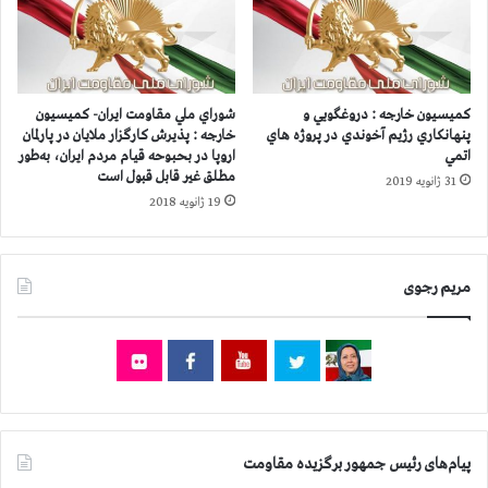
ن
ا
:
س
ن
ت
ی
م
ر
م
كميسيون خارجه : دروغگويي و
شوراي ملي مقاومت ايران- كميسيون
و
ا
پنهانكاري رژيم آخوندي در پروژه هاي
خارجه : پذيرش كارگزار ملايان در پارلمان
ی
اتمي
اروپا در بحبوحه قيام مردم ايران، به‌طور
ش
مطلق غير قابل قبول است
ز
ا
31 ژانویه 2019
ن
ت
19 ژانویه 2018
ا
غ
ن
ر
ه
ب
مریم رجوی
م
و
ا
ب
و
ر
ر
ا
د
ی
ب
س
ن
ر
ی
پ
پیام‌های رئیس جمهور برگزیده مقاومت
ا
و