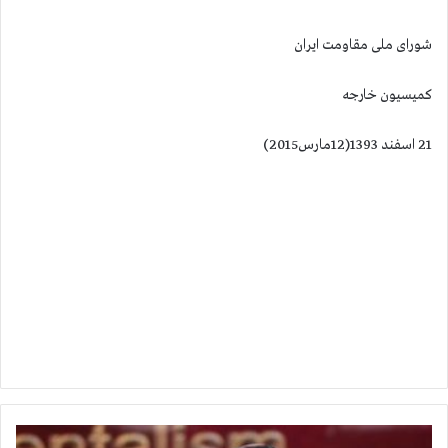
شورای ملی مقاومت ایران
كمیسیون خارجه
21 اسفند 1393(12مارس2015)
س