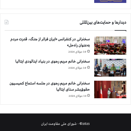
و
ر
ت
ر
دیدارها و حمایت‌های بین‌المللی
و
ر
ی
سخنرانی در کنفرانس «ایران فراتر از جنگ، قدرت مردم
س
به‌عنوان راه‌حل»
م
18 جولای 2026
و
سخنرانی خانم مریم رجوی در بنیاد اینائودی ایتالیا
ب
18 جولای 2026
ن
ی
ا
سخنرانی خانم مریم رجوی در جلسه استماع کمیسیون
د
حقوق‌بشر سنای ایتالیا
گ
16 جولای 2026
ر
ا
ی
ی
و
2025© - شورای ملی مقاومت ایران
د