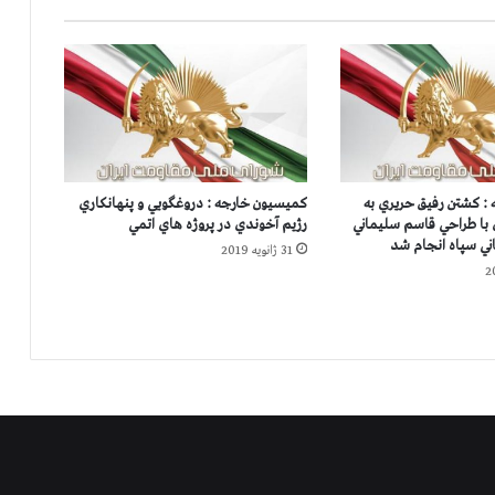
ن
ز
ن
د
ا
ن
ی
و
: كشتن رفيق حريري به
كميسيون خارجه : دروغگويي و پنهانكاري
ق
 با طراحي قاسم سليماني
رژيم آخوندي در پروژه هاي اتمي
ط
ني سپاه انجام شد
31 ژانویه 2019
ع
د
س
ت
ج
و
ا
ن
ی
د
ی