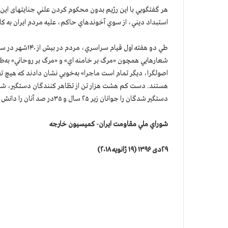
هر گفتگويي با اين رژيم بدون محكوم كردن علني جنايتهای اين رژ
استبداد ديني، از سوي آخوندهاي حاكم، عليه مردم ايران به كا
طي دو هفته اول 
شعارهايي همچون «مرگ بر خامنه اي» و «مرگ بر روحاني» به‌طور
اصولگرا، دیگر تمام است ماجرا» به‌خوبي نشان دادند كه هيچ تف
دستگير شدگان را جوانان زير ۲۵ سال و ۳۵در صد آنان را دانش آموزان تشكيل مي دهند.
شوراي ملي مقاومت ايران- كميسيون خارجه
۲۹دی ۱۳۹۶ (۱۹ ژانويه ۲۰۱۸)