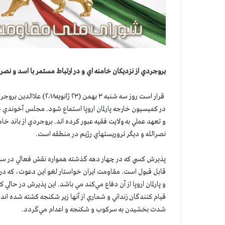
بروجردي از نزديكان خامنه اي و در ارتباط مستمر با اسد و نصر
قرار است روز سه شنبه ۳
در كميسيون خارجه پارلمان اروپا استماع شود. مجلس آخوندي جز
و تعهد عملي به ولايت فقيه عبور كرده اند. بروجردي از باند خ
نصرالله و ديگر تروريستهاي رژيم در منطقه است.
پذيرش كسي كه در چهار دهه گذشته همواره نقش فعالي در سركو
قابل قبول است. مقاومت ايران خواستار لغو اين دعوت، كه در ت
و پارلمان اروپا از آن دفاع مي‌كند مي باشد. اين پذيرش در حالي
قيام كنندگان زنداني و شماري از آنها زير شكنجه كشته شده 
شدت بخشیدن به سركوب و شكنجه و اعدام مي‌گردد.