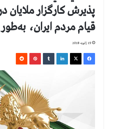
پذيرش كارگزار ملايان در 
قيام مردم ايران، به‌طو
19 ژانویه 2018
فیس بوک
X
لینکدین
‫تامبلر
‫پین‌ترست
‫رددیت