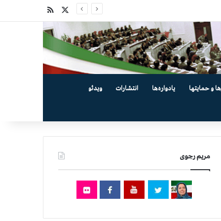
X
خوراک
ها و حمایتها
یادواره‌ها
انتشارات
ویدئو
مریم رجوی