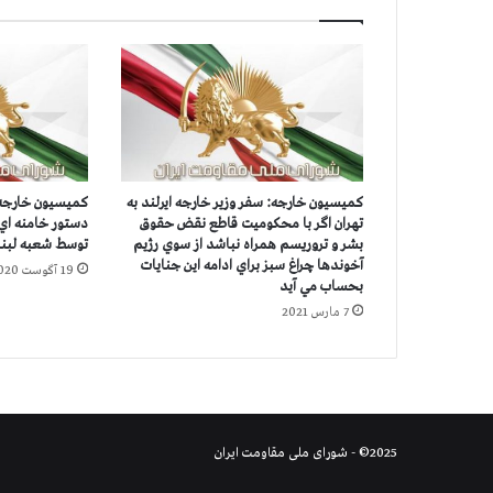
:
ش
ه
ا
د
ت
د
و
کمیسیون خارجه: سفر وزیر خارجه ایرلند به
كميسيون خارجه 
ج
تهران اگر با محكوميت قاطع نقض حقوق
دستور خامنه اي
و
بشر و تروريسم همراه نباشد از سوي رژيم
توسط شعبه لبنا
ا
آخوندها چراغ سبز براي ادامه اين جنايات
19 آگوست 2020
ن
بحساب مي آيد
د
7 مارس 2021
ي
گ
ر
ا
ز
د
2025© - شورای ملی مقاومت ایران
س
ت