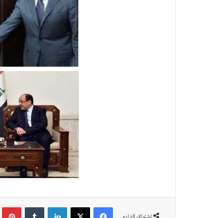
فیس بوک
X
لینکدین
‫تامبلر
‫پین
اشتراک گذاری