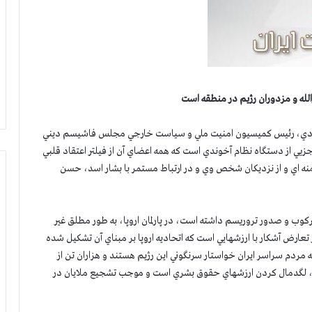
الله و مزدوران رژيم در منطقه است
 بهمن (۲۳ ژانويه۲۰۱۸) علاالدين بروجردي، رئيس كميسيون امنيت ملي و سياست خارجي مجلس فاشيسم ديني
يي از دستگاه نظام آخوندي است كه همه اعضاي آن از فيلتر اعتقاد قلبي
امنه اي و از نزديكان شخص وي و در ارتباط مستمر با بشار اسد، حسن
ب و صدور تروريسم داشته است، در پارلمان اروپا، به طور مطلق غير
عارض آشكار با ارزشهايي است كه اتحاديه اروپا بر مبناي آن تشكيل شده
 كه مردم سراسر ايران خواستار سرنگوني اين رژيم هستند و هزاران تن از
اند، لگدمال كردن ارزشهاي حقوق بشري است و موجب تشجيع ملايان در