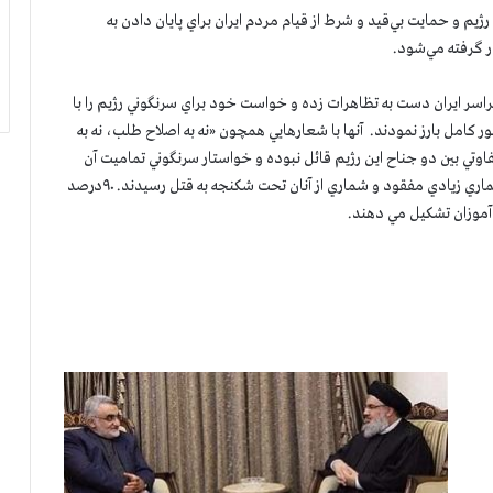
يم و حمايت بي‌قيد و شرط از قيام مردم ايران براي پايان دادن به
ر گرفته مي‌شود.
قيام سراسري، مردم در بيش از ۱۴۰شهر در سراسر ايران دست به تظاهرات زده و خواست خود براي سرنگوني رژيم را با
 کامل بارز نمودند. آنها با شعارهايي همچون «نه به اصلاح طلب، نه به
اوتي بين دو جناح اين رژيم قائل نبوده و خواستار سرنگوني تماميت آن
هستند. دست كم هشت هزار تن از تظاهر كنندگان دستگير، شماري زيادي مفقود و شماري از آنان تحت شكنجه به قتل رسيدند. ۹۰درصد