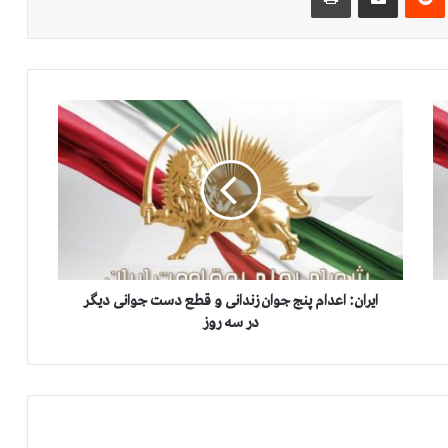
ا
ی
ر
ا
ن
:‌
ا
ع
د
ا
ایران:‌ اعدام پنج جوان زندانی و قطع دست جوانی دیگر
م
در سه روز
پ
ن
ج
ج
و
ا