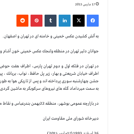
17 مارس 2015
فیس بوک
X
لینکدین
‫تامبلر
‫پین‌ترست
‫رددیت
به آتش كشیدن عكس خمینی و خامنه ای در تهران و اصفهان.
جوانان دلیر تهران در منطقه ولنجك عكس خمینی خون آشام و د
در تهران در فلكه اول و دوم تهران پارس، اطراف هفت حوض 
اطراف خیابان شریعتی و بهار، زیر پل حافظ، نواب، بریانك ، 
جشن چهارشنبه سوری پرداخته اند و پس از تاریكی هوا به ط
به سمت میرداماد گله های نیروهای سركوبگر به ماشین گردی 
در بازارچه عمومی بوشهر، منطقه 22بهمن بندرعباس و نقاط مختلف لنگرود نیز مردم به برگزاری جشن چهارشنبه سوری پرداختند.
دبیرخانه شورای ملی مقاومت ایران
26 اسفند 1993 (17مارس2015)