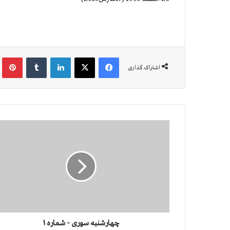
فیس بوک
X
لینکدین
‫تامبلر
‫پین
اشتراک گذاری
چ
ه
ا
ر
ش
ن
ب
ه
س
و
چهارشنبه سوری - شماره ۱