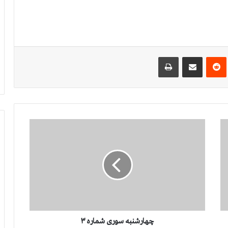
‌ترست
‫رددیت
اشتراک گذاری از طریق ایمیل
چاپ
چ
ه
ا
ر
ش
ن
ب
ه
س
و
چهارشنبه سوری شماره ۳