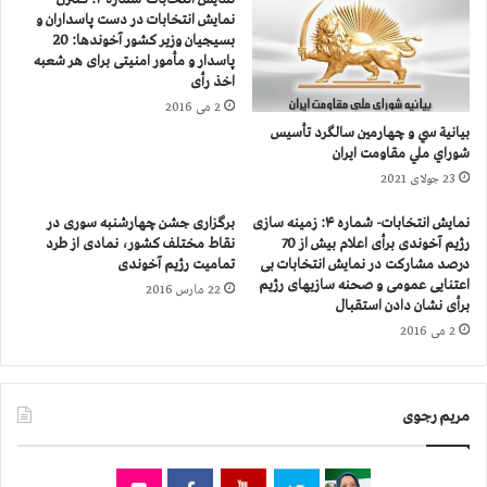
ت
ه
نمایش انتخابات در دست پاسداران و
ح
پ
بسیجیان وزیر كشور آخوندها: 20
ت
ا
پاسدار و مأمور امنیتی برای هر شعبه
ع
خ
اخذ رأی
ن
ا
2 می 2016
و
س
بيانية سي و چهارمين سالگرد تأسيس
ا
ت
شوراي ملي مقاومت ايران
ن
ه
23 جولای 2021
خ
د
ا
ر
نمایش انتخابات- شماره ۴: زمینه سازی
برگزاری جشن چهارشنبه سوری در
ن
و
رژیم آخوندی برأی اعلام بیش از 70
نقاط مختلف کشور، نمادی از طرد
و
د
درصد مشاركت در نمایش انتخابات بی
تمامیت رژیم آخوندی
ا
ف
اعتنایی عمومی و صحنه سازیهای رژیم
22 مارس 2016
د
ر
برأی نشان دادن استقبال
ه
س
2 می 2016
م
ت
ج
ا
ا
د
ه
مریم رجوی
و
د
ب
ی
ه
ن
گ