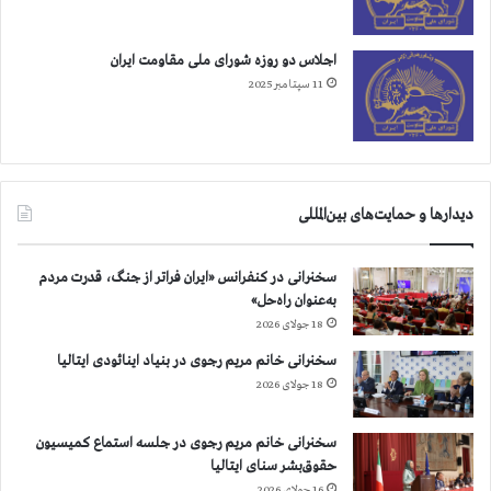
آ
ع
خ
ل
و
م
اجلاس دو روزه شورای ملی مقاومت ایران
ن
ا
11 سپتامبر 2025
د
ن
ی
ف
و
ر
ك
ا
م
خ
دیدارها و حمایت‌های بین‌المللی
ی
و
ت
ا
ه
ن
سخنرانی در کنفرانس «ایران فراتر از جنگ، قدرت مردم
س
د
به‌عنوان راه‌حل»
ر
18 جولای 2026
ك
و
سخنرانی خانم مریم رجوی در بنیاد اینائودی ایتالیا
ب
18 جولای 2026
سخنرانی خانم مریم رجوی در جلسه استماع کمیسیون
حقوق‌بشر سنای ایتالیا
16 جولای 2026