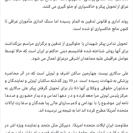
عراق از تحویل پیكر و خاكسپاری او جلو گیری می كنند.
روند اداری و قانونی تدفین به اتمام رسیده اما سنگ اندازی مأموران عراقی تا
كنون مانع خاكسپاری او شده است.
تحویل ندادن پیكر شهیدان یا جلوگیری از تدفین و برگزاری مراسم بزرگداشت
برای آنها روش شناخته شده فاشیسم دینی حاكم بر ایران است كه حالا توسط
عوامل عراقیش علیه مجاهدان اشرفی درعراق اعمال می شود.
علی سالاری بیست چهارمین ساكن اشرف و لیبرتی است كه در اثر محاصره
پزشكی به شهادت رسیده است. در 70 روز گذشته ساكنان لیبرتی و نمایندگان و
مشاوران حقوقی و وكلای آنها 65 بار برای تحویل گرفتن پیكر علی سالاری به
مركز پلیس لیبرتی مراجعه كرده و در دهها تماس و دیدار حضوری و صدها
نامه این موضوع را با یونامی و كمیساریای عالی پناهندگان و سفارت ایالات
متحده آمریكا مطرح كرده اند اما به نتیجه یی نرسیده اند.
مقاومت ایران ایالات متحده امریكا، دبیركل ملل متحد و نماینده ویژه اش در
عراق و كلیه سازمان های حقوق بشری را به اقدام فوری برای پایان دادن به این