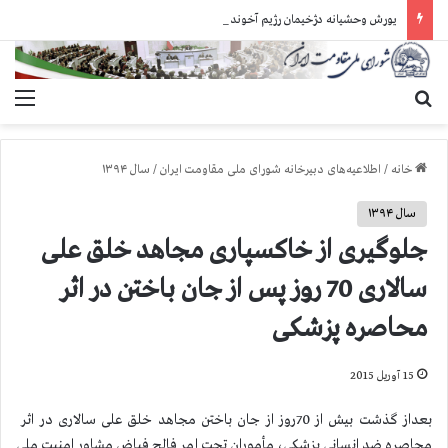
یورش وحشیانه دژخیمان رژیم آخوندی به بند ۷ زندان اوین و ضرب‌وجرح زندانیان سیاسی
جستجو برای
منو
خانه
/
اطلاعیه‌های دبیرخانه شورای ملی مقاومت ایران
/
سال ۱۳۹۴
سال ۱۳۹۴
جلوگیری از خاكسپاری مجاهد خلق علی
سالاری 70 روز پس از جان باختن در اثر
محاصره پزشكی
15 آوریل 2015
بعداز گذشت بیش از 70روز از جان باختن مجاهد خلق علی سالاری در اثر
محاصره ضد انسانی پزشكی، مأموران تحت امر فالح فیاض مشاور امنیت ملی