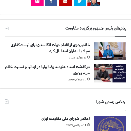
ب
س
ه
ت
ل
ر
ی
ش
پیام‌های رئیس جمهور برگزیده مقاومت
ب
ا
ر
ع
ت
ت
خانم رجوی از اقدام دولت انگلستان برای لیست‌گذاری
ی
ر
سپاه پاسداران استقبال کرد
ت
ا
13 جولای 2026
و
ض
س
ا
درگذشت استاد هنرمند رضا اولیا در ایتالیا و تسلیت خانم
ط
ت
مریم رجوی
س
و
10 جولای 2026
ف
ح
ا
م
ر
ا
اجلاس رسمی شورا
ت
ی
ر
ت
ژ
ا
اجلاس شورای ملی مقاومت ایران
ی
ز
11 سپتامبر 2025
م
م