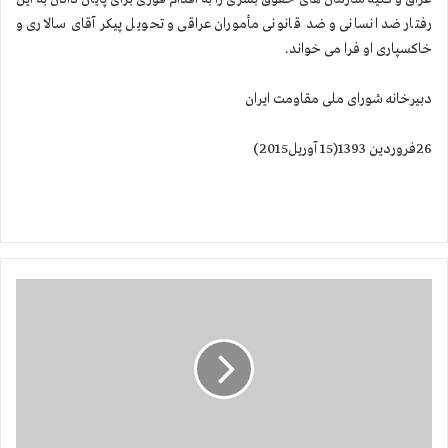
رفتار ضد انسانی و ضد قانونی مأموران عراقی و تحویل پیكر آقای سالاری و
خاكسپاری او فرا می خواند.
دبیرخانه شورای ملی مقاومت ایران
26فروردین 1393(15 آوریل2015)
ا
ن
ت
ق
ا
ل
م
ز