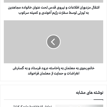
د
و
انتقال مزدوران اطلاعات و نیروی قدس تحت عنوان خانواده مجاهدین
ر
به لیبرتی توسط سفارت رژیم آخوندی و كمیته سركوب
ا
ن
خ
ا
ا
ط
ن
ل
م
ا
ر
ع
ج
ا
و
ت
ی
و
ب
ن
ه
خانم رجوی به معلمان به پاخاسته درود فرستاد و به گسترش
ی
م
اعتراضات و حمایت از معلمان فراخواند
ر
ع
و
ل
ی
م
نوشته های مشابه
ق
ا
د
ن
س
ب
نمایش انتخابات-شماره ۲: كنترل