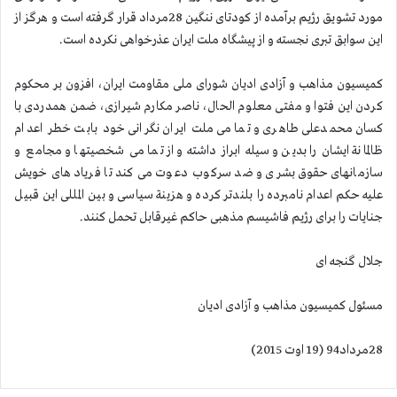
مورد تشویق رژیم برآمده از كودتای ننگین 28مرداد قرار گرفته است و هرگز از
این سوابق تبری نجسته و از پیشگاه ملت ایران عذرخواهی نكرده است.
كمیسیون مذاهب و آزادی ادیان شورای ملی مقاومت ایران، افزون بر محكوم
كردن این فتوا و مفتی معلوم الحال، ناصر مكارم شیرازی، ضمن همدردی با
كسان محمدعلی طاهری و تمامی ملت ایران نگرانی خود بابت خطر اعدام
ظالمانة ایشان را بدین وسیله ابراز داشته و از تمامی شخصیتها و مجامع و
سازمانهای حقوق بشری و ضد سركوب دعوت می كند تا فریادهای خویش
علیه حكم اعدام نامبرده را بلندتر كرده و هزینة سیاسی و بین المللی این قبیل
جنایات را برای رژیم فاشیسم مذهبی حاكم غیرقابل تحمل كنند.
جلال گنجه ای
مسئول كمیسیون مذاهب و آزادی ادیان
28مرداد94 (19 اوت 2015)