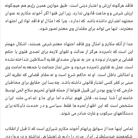
فاقد هرگونه ارزش و اعتبار دینی است، طبق موازین همین رژیم هم هیچگونه
ارزش شرعی و وجاهت قانونی ندارد. زیرا این فتوا اگر آخوند مكارم به عنوان
مجتهد اعتباری داشته باشد كه ندارد، چرا كه امثال او فاقد توانایی اجتهاد
معتبرند، تنها می تواند برای مقلدان وی معتبر تصور شود.
جدا از آنكه مكارم و امثال وی فاقد اجتهاد معتبر شرعی هستند، اشكال مهمتر
این است كه نامبرده هرگز از عدالت و تقوای لازمه برای تصدی فتوی یا حكم
قضایی برخوردار نبوده و جز به عنوان مصداق فقیه السلاطین شناخته نشده
است. عمل به فتاوی نامبرده مردود و حتی نماز جماعت یا جمعه به امامت وی
و امثالش باطل است. او نه حاكم شرع است و نه مقام قضایی كه نظریه اش
مبنی بر كفر كسی اعتبار قانونی داشته باشد. چه بسا این حقایق برای مخاطبان
خارجی كه با پوچ بودن این قبیل فتواها از جمله فتوای تحریم سلاح اتمی توسط
خامنه ای آشنا نیستند، قابل فهم نباشد اما برای ما و تمامی ملت ایران
مشخص است كه این اظهار لحیه ها فقط سیاسی و در خدمت ذلیلانه برای
دستگاههای سركوب و غارت صادر می شوند.
تمامی اینها جدا از سوابق پرابهام آخوند مكارم شیرازی است كه تا قبل از انقلاب
شكوهمند ضدسلطنتی ایران مرزی با رژیم شاهنشاهی نداشته و در مواردی