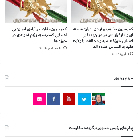
ک
ا
ن
ك
ا
،
ن
ن
ب
ق
كمیسیون‌‌‌‌‌ مذاهب و آزادی ادیان: خامنه
كمیسیون‌‌‌‌‌ مذاهب و آزادی ادیان: بی
ر
ض
ای و كارگزارانش در مواجهه با بی
اعتنایی گسترده به رژیم آخوندی در
ا
ی
اعتنایی حوزة علمیه و مخالفت با ولایت
حوزه ها
ی
ا
فقیه به التماس افتاده اند
10 دسامبر 2016
س
د
3 فوریه 2017
و
د
م
ا
ی
ش
مریم رجوی
ن
ت
ه
ت
ف
ف
ت
ا
ه
ه
م
م
ل
پیام‌های رئیس جمهور برگزیده مقاومت
ل
م