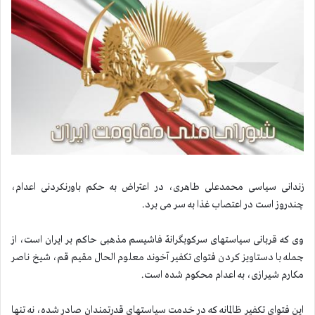
زندانی سیاسی محمدعلی طاهری، در اعتراض به حكم باورنكردنی اعدام،
چندروز است در اعتصاب غذا به سر می برد.
وی كه قربانی سیاستهای سركوبگرانهٌ فاشیسم مذهبی حاكم بر ایران است، از
جمله با دستاویز كردن فتوای تكفیر آخوند معلوم الحال مقیم قم، شیخ ناصر
مكارم شیرازی، به اعدام محكوم شده است.
این فتوای تكفیر ظالمانه كه در خدمت سیاستهای قدرتمندان صادر شده، نه تنها