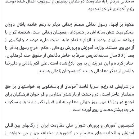
سخنانی مردم را به مقاومت در مقابل تبعیض و سركوب اعمال شده توسط
رژیم آخوندی فراخوانده بود
علاوه بر اینها، رسول بداقی معلم زندانی دیگر به رغم خاتمه یافتن دوران
محكومیت شش ساله اش در 15مرداد، همچنان زندانی است. شكنجه گران با
پرونده سازیهای جدید با اتهام «اقدام علیه امنیت ملی» درصدد جلوگیری از
آزادی وی هستند. وزارت آموزش و پرورش روحانی، حكم اخراج رسول بداقی را
بعد از 20 سال سابقه تدریس صرفأ به خاطر دفاعش از حقوق حقه فرهنگیان،
صادر كرده و این در زندان به وی ابلاغ شده است. علی اكبر باغانی و علیرضا
هاشمی از دیگر معلمانی هستند كه همچنان زندانی هستند.
در شرایطی كه رژیم سراپا فاسد آخوندی از پاسخگویی به خواستهای بر حق
معلمان عاجز است، در وحشت از باز شدن مدارس و فراخوان فرهنگیان برای
تجمع در روز 13 مهر، روز جهانی معلم، به این قبیل بگیر و ببندها و سركوب
هر چه بیشتر معلمان روی آورده است.
كمیسیون آموزش و پرورش شورای ملی مقاومت ایران از ارگانهای بین المللی
آموزش و اتحادیه های معلمان در كشورهای مختلف جهان می خواهد از