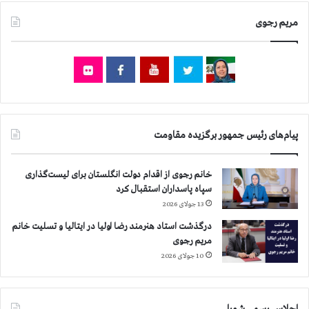
ر
ح
س
مریم رجوی
ا
و
ص
د
ر
ه
ه
ض
د
ا
ن
پیام‌های رئیس جمهور برگزیده مقاومت
س
ا
ن
خانم رجوی از اقدام دولت انگلستان برای لیست‌گذاری
ی
سپاه پاسداران استقبال کرد
پ
13 جولای 2026
ز
درگذشت استاد هنرمند رضا اولیا در ایتالیا و تسلیت خانم
ش
مریم رجوی
ك
10 جولای 2026
ی
اجلاس رسمی شورا