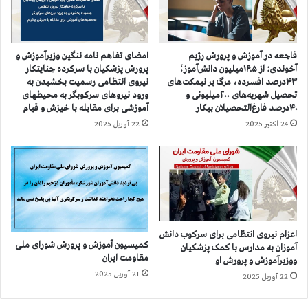
ل
ز
ب
و
ا
ر
ن
و
فاجعه در آموزش و پرورش رژیم
امضای تفاهم نامه ننگین وزیرآموزش و
ی
د
آخوندی: از ۱۶.۵میلیون دانش‌آموز؛
پرورش پزشکیان با سرکرده جنایتکار
–
ق
۴۳درصد افسرده، مرگ بر نیمکت‌های
نیروی انتظامی رسمیت بخشیدن به
ب
ط
تحصیل شهریه‌های ۲۰۰میلیونی و
ورود نیروهای سرکوبگر به محیطهای
ی
ع
۴۰درصد فارغ‌التحصیلان بیکار
آموزشی برای مقابله با خیزش و قیام
س
ا
24 اکتبر 2025
22 آوریل 2025
ت
ت
و
ژ
ه
ن
ف
ر
ت
ا
م
ت
ی
و
ن
اعزام نیروی انتظامی برای سرکوب دانش
ر
کمیسیون آموزش‌ و پرورش شورای ملی
آموزان به مدارس با کمک پزشکیان
ش
ه
مقاومت ایران
ووزیرآموزش و پرورش او
ه
ا
21 آوریل 2025
ی
22 آوریل 2025
ی
د
ف
م