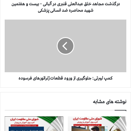
ه
درگذشت مجاهد خلق عبدالعلی قنبری در آلبانی – بیست و هفتمین
د
شهید محاصره ضد انسانی پزشكی
خ
ل
ك
ق
م
ع
پ
ب
ل
د
ی
ا
ب
ل
ر
ع
ت
ل
ی
ی
:
كمپ لیبرتی: جلوگیری از ورود قطعات ژنراتورهای فرسوده
ق
ج
ن
ل
ب
و
نوشته های مشابه
ر
گ
ی
ی
د
ر
ر
ی
آ
ا