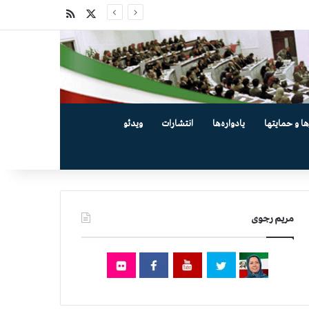
X
خوراک
ها و حمایتها
یادواره‌ها
انتشارات
ویدئو
مریم رجوی