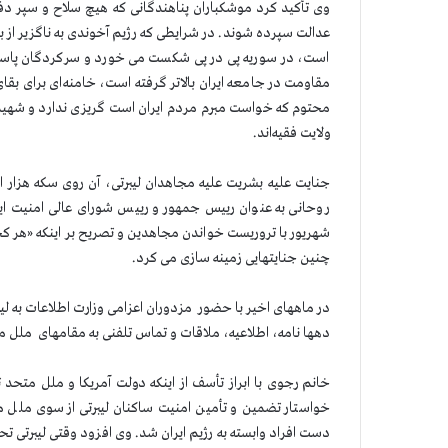
وی تأكید كرد موشكباران پناهندگانی كه هیچ سلاح و سپر دفا
عدالت سپرده شوند. در شرایطی كه رژیم آخوندی به ناگزیر از
است، در سوریه پی در پی شكست می خورد و سركردگان پاسدار
مقاومت در جامعه ایران بالاتر گرفته است، خامنه‌ای برای بقا
محتوم كه خواست مبرم مردم ایران است گریزی ندارد و شهیدان
ولایت فقیه‌اند. ‏‏
جنایت علیه بشریت علیه مجاهدان لیبرتی، آن روی سكه هزار 
شهریور با تروریست خواندن مجاهدین و تصریح بر اینكه «هر كجا
چنین جنایتهایی زمینه سازی می كرد.
در ماههای اخیر با حضور ‏‏ مزدوران اعزامی وزارت اطلاعات به 
دهها نامه، اطلاعیه، ملاقات و تماس تلفنی به مقامهای ‌ ملل م
خانم رجوی با ابراز تأسف از اینكه دولت آمریكا و ملل متحد
خواستار تضمین و تأمین امنیت ساكنان لیبرتی از سوی ملل مت
دست افراد وابسته به رژیم ایران شد. وی افزود وقتی لیبرتی 