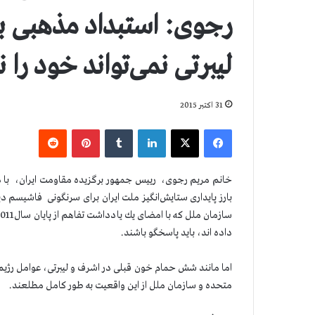
رجوی: استبداد مذهبی ب
لیبرتی نمی‌تواند خود را
31 اکتبر 2015
فیس بوک
X
لینکدین
‫تامبلر
‫پین‌ترست
‫رددیت
خانم مریم رجوی، رییس جمهور برگزیده مقاومت ایران، با 
بارز پایداری ستایش‌انگیز ملت ایران برای سرنگونی فاشیسم
داده اند، باید پاسخگو باشند.
اما مانند شش حمام خون قبلی در اشرف و لیبرتی، عوامل رژیم 
متحده و سازمان ملل از این واقعیت به طور كامل مطلعند.