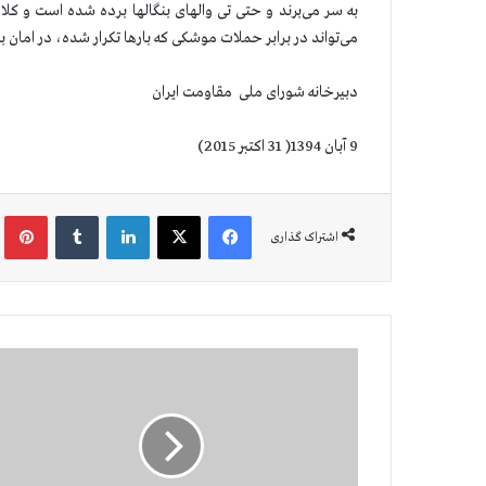
به سر می‌برند و حتی تی والهای بنگالها برده شده است و كل
می‌تواند ‏در برابر حملات موشكی كه بارها تكرار شده، در امان با
دبیرخانه شورای ملی مقاومت ایران
9 آبان 1394( 31 اكتبر 2015)
فیس بوک
X
لینکدین
‫تامبلر
‫پین
اشتراک گذاری
ا
ط
ل
ا
ع
ی