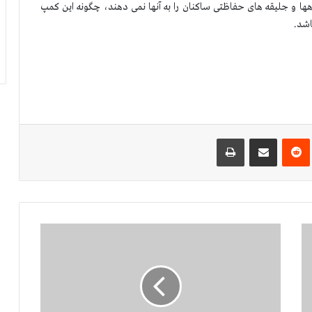
اهها و جلیقه های حفاظتی ساكنان را به آنها نمی دهند، چگونه این كمپ
شد.‏
‌ترست
‫رددیت
اشتراک گذاری از طریق ایمیل
چاپ
ا
ط
ل
ا
ع
ی