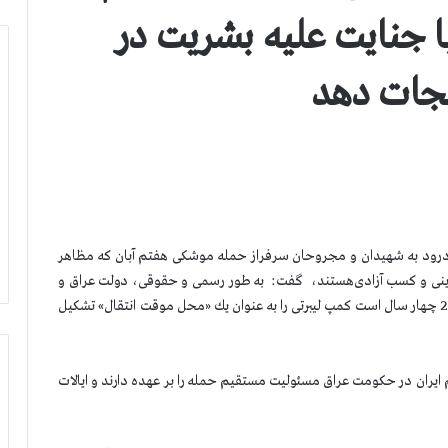
ا جنایت علیه بشریت در
 نجات دهد
درود به شهیدان و مجروحان سرفراز حمله موشكی هفتم آبان كه مظاهر
 دینی و كسب آزادی‌هستند، گفت: به طور رسمی و حقوقی، دولت عراق و
سازمان ملل كه با امضای یك یادداشت تفاهم از پایان سال2011 چهار سال است كمپ لیبرتی را به عنوان یك «محل موقت انتقال» تشكیل
ایران در حكومت عراق مسئولیت مستقیم حمله را بر عهده دارند و ایالات