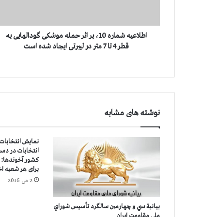
ه
ش
م
ا
اطلاعیه شماره 10، بر اثر حمله موشکی گودالهایی به
ر
قطر 4 تا 7 متر در لیبرتی ایجاد شده است
ه
1
0
،
ب
ر
نوشته های مشابه
ا
ث
ر
ح
انتخابات در دست
م
ل
برای هر شعبه اخ
ه
2 می 2016
م
و
بيانية سي و چهارمين سالگرد تأسيس شوراي
ش
ملي مقاومت ايران