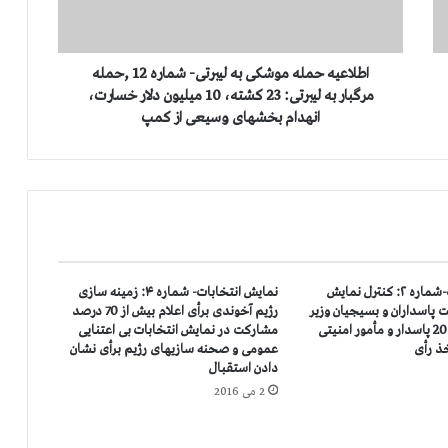
ه
ح
م
ل
اطلاعیه حمله موشكی به لیبرتی- شماره 12 ,حمله
ه
مرگبار به لیبرتی: 23 كشته، 10 میلیون دلار خسارت،
م
انهدام بخشهای وسیعی از كمپ
و
ش
ك
ی
ب
ه
ل
ی
نمایش انتخابات-شماره ۲: كنترل نمایش
نمایش انتخابات- شماره ۴: زمینه سازی
ب
 پاسداران و بسیجیان وزیر
رژیم آخوندی برأی اعلام بیش از 70 درصد
ر
كشور آخوندها: 20 پاسدار و مأمور امنیتی
مشاركت در نمایش انتخابات بی اعتنایی
ت
ذ رأی
عمومی و صحنه سازیهای رژیم برأی نشان
ی
دادن استقبال
-
2 می 2016
ش
م