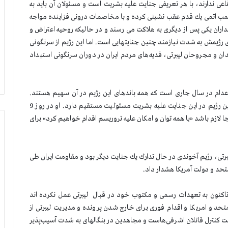
عی ندارند، با هر تعریفی جنایت علیه بشریت است و مسئولان آن باید به
 بمب اتمی یك قدم عقب نشینی كرده و با مخاصمات درونی فزاینده مواجه
ان یكی پس از دیگری به هلاكت می رسند و در حالیكه روحیه اعتراض و
ی رژیمش به شدت نیازمند چنین جنایتهایی است. اما این رژیم از سرنگونی
 و مجروحان لیبرتی، فدیه‌های مردم ایران در دوران سرنگونی استبداد
اعدام در سال جاری است كه همه باندهای این رژیم در آن سهیم هستند.
روحانی به عنوان رییس جمهور و رییس شورای عالی امنیت این رژیم در این جنایت علیه بشریت مسئولیت مستقیم دارد. او در روز 9
 لازم باشد «با همه توان و امكان علیه تروریسم اقدام خواهیم كرد» برای
لیبرتی، رژیم آخوندی در حال تدارك یك جنایت دیگر بود و مقاومت ایران طی
تحد و دولت آمریكا هشدار داد.‏
 تاكنون به تعهدات رسمی و مكتوب خود در قبال لیبرتی عمل نكرده اند
حد و امریكا و اقدام فوری برای خارج شدن پرونده و مدیریت لیبرتی از
تحت كنترل قاتلان اشرفی‌هاست و مجاهدین در بنگالهای به شدت آسیب‌پذیر