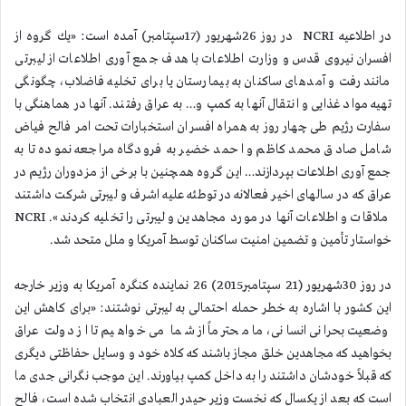
در اطلاعیه NCRI در روز 26شهریور (17سپتامبر) آمده است: «یك گروه از
افسران نیروی قدس و وزارت اطلاعات با هدف جمع آوری اطلاعات از لیبرتی
مانند رفت و آمدهای ساكنان به بیمارستان یا برای تخلیه فاضلاب، چگونگی
تهیه مواد غذایی و انتقال آنها به كمپ و… به عراق رفتند. آنها در هماهنگی با
سفارت رژیم طی چهار روز به همراه افسران استخبارات تحت امر فالح فیاض
شامل صادق محمد كاظم و احمد خضیر به فرودگاه مراجعه نموده تا به
جمع آوری اطلاعات بپردازند… این گروه همچنین با برخی از مزدوران رژیم در
عراق كه در سالهای اخیر فعالانه در توطئه علیه اشرف و لیبرتی شركت داشتند
ملاقات و اطلاعات آنها در مورد مجاهدین و لیبرتی را تخلیه كردند». NCRI
خواستار تأمین و تضمین امنیت ساكنان توسط آمریكا و ملل متحد شد.
در روز 30شهریور (21 سپتامبر2015) 26 نماینده كنگره آمریكا به وزیر خارجه
این كشور با اشاره به خطر حمله احتمالی به لیبرتی نوشتند: «برای كاهش این
وضعیت بحرانی انسانی، ما محترماً از شما می خواهیم تا از دولت عراق
بخواهید كه مجاهدین خلق مجاز باشند كه كلاه خود و وسایل حفاظتی دیگری
كه قبلاً خودشان داشتند را به داخل كمپ بیاورند. این موجب نگرانی جدی ما
است كه بعد از یكسال كه نخست وزیر حیدر العبادی انتخاب شده است، فالح