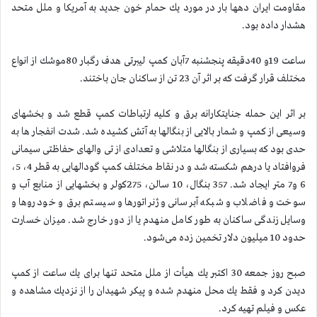
مقاومت ایران دهها بار در مورد یك حمام خون جدید به آمریكا و ملل متحد
هشدار داده بود.
ساعت 19و 40دقیقه پنجشنبه 7آبان كمپ لیبرتی هدف رگبار 80موشك از انواع
مختلف قرار گرفت كه بر اثر آن 23 تن از ساكنان جان باختند.
بر اثر این حمله جنایتكارانه برق و كلیه ارتباطات كمپ قطع شد و بخشهای
وسیعی از كمپ و شمار بالایی از بنگالها به آتش كشیده شد. شدت انفجار ها به
حدی بود كه بسیاری از بنگالها متلاشی و تعدادی از تی والهای حفاظتی سیمانی
فروافتاد یا درهم شكسته شد و در نقاط مختلف كمپ گودالهایی به قطر 4، 5،
6 و7 متر ایجاد شد. 357 بنگال، 10 سالن، 275كولر و بخشهایی از منابع آب و
سوخت و فاضلاب و شبكه آبرسانی و ژنراتورها و سیستم برق و خودروها و
وسایل زندگی ساكنان به طور كامل منهدم یا از دور خارج شد. میزان خسارت
حدود 10 میلیون دلار تخمین زده می‌شود.
صبح روز جمعه 30 اكتبر یك هیأت از ملل متحد تنها برای یك ساعت از كمپ
دیدن كرد و فقط یك محل منهدم شده و پیكر شهیدان را از نزدیك مشاهده و
عكس و فیلم تهیه كرد.