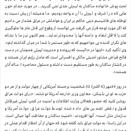
تحت پوش خانواده ساكنان به لیبرتی جدی نمی گیرید… در مورد حمام خون
هایی كه در اشرف و لیبرتی با آن مواجه بودیم، ما همیشه از پیش نسبت به
توطئه های فاشیسم دینی حاكم بر ایران و عواملش در عراق هشدار می دادیم
كه اگر مورد توجه قرار می گرفت می توانست از وقوع این قتل عام ها جلوگیری
كند یا لااقل ابعاد و دامنه آنها را محدودتر نماید… هم اكنون نیز ما با نشانه
های نگران كننده یی مواجهیم كه به طور مستمر با شما در میان گذاشته ایم».
وی تأكید كرد «اینها در حالیست كه پرونده و مدیریت لیبرتی همچنان در دست
فالح فیاض مشاور امنیتی مالكی و افسرانی است كه عامل رژیم ایران هستند و
در كشتار ساكنان به طور مستقیم دست داشته و مسئول محاصره 7 ساله آنان
هستند».
در روز 14مهر (6 اكتبر) 32 شخصیت برجسته آمریكایی از چهار دولت و از هر دو
حزب به تونی بلینكن، معاون وزیر خارجه آمریكا نوشتند: «برای دولت عراق
روشن كنید كه حضور فعالان وزارت اطلاعات و امنیت در كمپ لیبرتی غیرقابل
قبول و نقض تضمین های داده شده توسط دولت عراق، دولت آمریكا و
سازمان ملل است». آنها افزودند: «امنیت ساكنان و حفاظت آنها حیاتی است.
در این راستا، به دولت عراق باید گفته شود كه جهان از آن انتظار اقدام عملی در
مورد این موضوع دارد از قبیل انتصاب افراد دیگری برای مسئولیت كمپ به