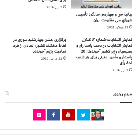
برأی نشان دادن استقبال
ر
ت
2 می 2016
ی
ی
بيانية سي و چهارمين سالگرد تأسيس
م
-
شوراي ملي مقاومت ايران
ر
ش
23 جولای 2021
ج
م
و
ا
نمایش انتخابات-شماره ۲: كنترل
برگزاری جشن چهارشنبه سوری در
ی
ر
نمایش انتخابات در دست پاسداران و
نقاط مختلف کشور، نمادی از طرد
:
ه
بسیجیان وزیر كشور آخوندها: 20
تمامیت رژیم آخوندی
ا
1
پاسدار و مأمور امنیتی برای هر شعبه
22 مارس 2016
س
3
اخذ رأی
ت
,
2 می 2016
ب
پ
د
س
ا
ا
د
ز
مریم رجوی
م
ح
ذ
م
ه
ل
ب
ه
ی
م
ب
و