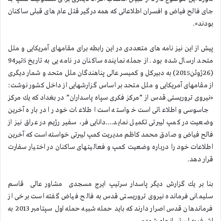
جای فالح فیاض و افسران اطلاعاتی كه همه درگیر قتل عام های قبلی ساكنان
بودند».
پیش از این نیز نامه های متعددی در این رابطه برای مقامهای آمریكایی و ملل
متحد ارسال شده بود. از جمله نماینده ساكنان در نامه یی به تاریخ 5تیر94
(26ژوئن2015) به دبیركل و كمیسر عالی پناهندگان ملل متحد و شمار دیگری
از مقامهای آمریكایی و ملل متحد بر اساس گزارشهایی از داخل كشور نوشت:
«نیروی تروریستی قدس از ”مركز فكری سپاه پاسداران” در بغداد كه یك مركز
جاسوسی و اطلاعاتی است خواسته است اطلاعات خود را درباره آخرین
وضعیت در كمپ لیبرتی تكمیل نماید….دانایی فر، سفیر رژیم در عراق نیز از
فالح فیاض و صادق محمد كاظم مدیریت كمپ لیبرتی خواسته است كه آخرین
اطلاعات خود را درباره وضعیت كمپ و فعالیتهای ساكنان در اختیار سفارت
قرار دهد.
بنا بر یك گزارش دیگر پاسدار سرتیپ ایرج مسجدی مشاور عالی قاسم
سلیمانی فرمانده نیروی تروریستی قدس به فالح فیاض گفته است برخی از
فرماندهان قدس اصرار دارند كه باید حمله شبیه حمله اول سپتامبر 2013 به