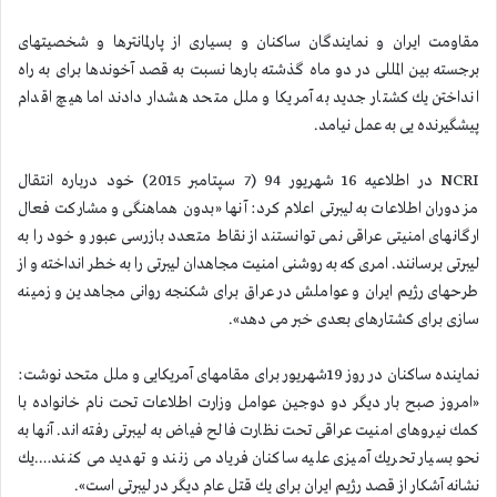
مقاومت ایران و نمایندگان ساكنان و بسیاری از پارلمانترها و شخصیتهای
برجسته بین المللی در دو ماه گذشته بارها نسبت به قصد آخوندها برای به راه
انداختن یك كشتار جدید به آمریكا و ملل متحد هشدار دادند اما هیچ اقدام
پیشگیرنده‌ یی به عمل نیامد.
NCRI در اطلاعیه 16 شهریور 94 (7 سپتامبر 2015) خود درباره انتقال
مزدوران اطلاعات به لیبرتی اعلام كرد: آنها «بدون هماهنگی و مشاركت فعال
ارگانهای امنیتی عراقی نمی توانستند از نقاط متعدد بازرسی عبور و خود را به
لیبرتی برسانند. امری كه به روشنی امنیت مجاهدان لیبرتی را به خطر انداخته و از
طرحهای رژیم ایران و عواملش در عراق برای شكنجه روانی مجاهدین و زمینه
سازی برای كشتارهای بعدی خبر می دهد».
نماینده ساكنان در روز 19شهریور برای مقامهای آمریكایی و ملل متحد نوشت:
«امروز صبح بار دیگر دو دوجین عوامل وزارت اطلاعات تحت نام خانواده با
كمك نیروهای امنیت عراقی تحت نظارت فالح فیاض به لیبرتی رفته اند. آنها به
نحو بسیار تحریك آمیزی علیه ساكنان فریاد می زنند و تهدید می كنند….یك
نشانه آشكار از قصد رژیم ایران برای یك قتل عام دیگر در لیبرتی است».