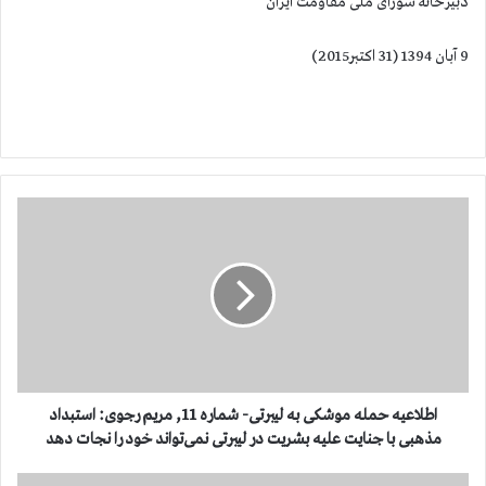
دبیرخانه شورای ملی مقاومت ایران
9 آبان 1394 (31 اكتبر2015)
ا
ط
ل
ا
ع
ی
ه
ح
م
ل
اطلاعیه حمله موشكی به لیبرتی- شماره 11, مریم رجوی: استبداد
ه
مذهبی با جنایت علیه بشریت در لیبرتی نمی‌تواند خود را نجات دهد
م
و
ا