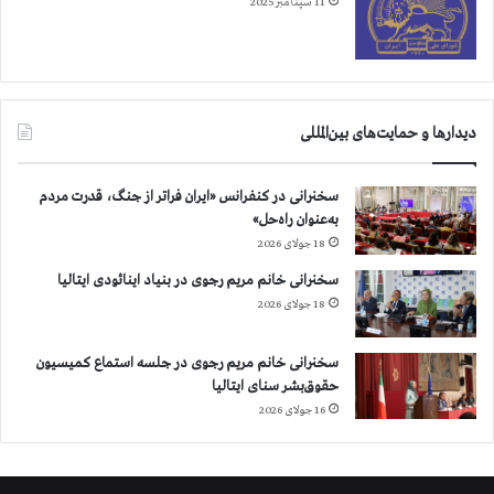
11 سپتامبر 2025
ی
ا
ن
ل
م
ح
ی‌
ف
ت
ی
دیدارها و حمایت‌های بین‌المللی
و
ا
ا
ض
ن
م
سخنرانی در کنفرانس «ایران فراتر از جنگ، قدرت مردم
د
ح
به‌عنوان راه‌حل»
خ
ا
18 جولای 2026
و
ص
د
ر
سخنرانی خانم مریم رجوی در بنیاد اینائودی ایتالیا
ر
ه
18 جولای 2026
ا
ض
ن
د
سخنرانی خانم مریم رجوی در جلسه استماع کمیسیون
ج
ا
حقوق‌بشر سنای ایتالیا
ا
ن
ت
16 جولای 2026
س
د
ا
ه
ن
د
ی