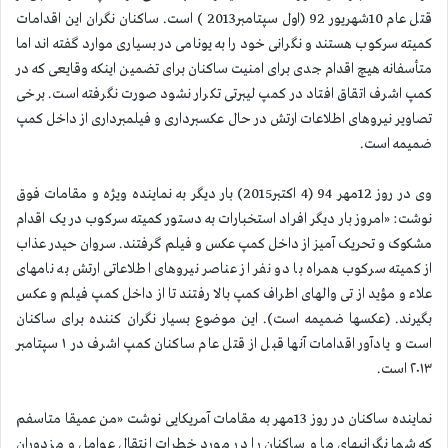
قتل عام 10شهریور 92 (اول سپتامبر2013 ) است. ساكنان نگران این اقدامات
كمیته سركوب هستند و نگرانی خود را به یونامی در بسیاری موارد گفته اند اما
متأسفانه هیچ اقدام جدی برای امنیت ساكنان برای تضمین اینكه وقایعی كه در
كمپ اشرف اتقاق افتاد در كمپ لیبرتی تكرار نشود صورت نگرفته است. برخی
تصاویر نیروهای اطلاعات ارتش در حال عكسبرداری و فیلمبرداری از داخل كمپ
ضمیمه است.
وی در روز 12مهر 94 (4 اكتبر2015) بار دیگر به نماینده ویژه و مقامات فوق
نوشت: «امروز بار دیگر افراد استخبارات به دستور کمیته سرکوب در یک اقدام
مشکوک و تحریک آمیز از داخل کمپ عکس و فیلم گرفتند. سروان حیدر عذاب
از کمیته سرکوب همراه با دو نفر از عناصر نیروهای اطلاعاتی ارتش به نامهای
علاء و مؤید از تی والهای اطراف کمپ بالا رفتند تا از داخل کمپ فیلم و عکس
بگیرند. (عکسها ضمیمه است). این موضوع بسیار نگران کننده برای ساکنان
است و یادآور اقدامات آنها قبل از قتل عام ساکنان کمپ اشرف در ۱ سپتامبر
۲۰۱۳ است.
نماینده ساكنان در روز 13مهر به مقامات آمریكایی نوشت «من عمیقا متاسفم
كه شما نگرانیهای ما و ساكنان را در مورد خطرات انتقال عوامل و مزدوران