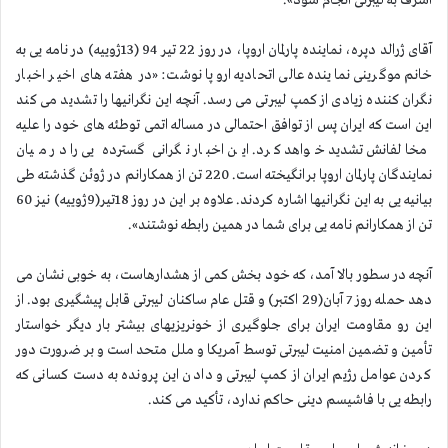
اشرف به لیبرتی انجام شود».
آقای ژرالد دپره، نماینده پارلمان اروپا، در روز 22 تیر 94 (13ژوییه) در نامه یی به
خانم موگرینی نماینده عالی اتحادیه اروپا نوشت: «در هفته های اخیر اخبار
نگران كننده زیادی از كمپ لیبرتی می رسد. آنچه این نگرانیها را تشدید می كند
این است كه ایران پس از توافق احتمالی در مساله اتمی توطئه های خود را علیه
مخالفانش تشدید خواهد كرد. این اخبار نگرانی گسترده یی را در میان
نمایندگان پارلمان اروپا برانگیخته است. 220 تن از همكارانم در ژوئن گذشته طی
بیانیه یی به این نگرانیها اشاره كردند. علاوه بر این در روز 18تیر(9ژوییه) نیز 60
تن از همكارانم نامه یی برای شما در همین رابطه نوشتند».
آنچه در سطور بالا آمد، كه خود بخش كمی از هشدارهاست، به خوبی نشان می
دهد حمله روز 7 آبان(29 اكتبر) و قتل عام ساكنان لیبرتی قابل پیشگیری بود. از
این رو مقاومت ایران برای جلوگیری از خونریزیهای بیشتر بار دیگر خواستار
تأمین و تضمین امنیت لیبرتی توسط آمریكا و ملل متحد است و بر ضرورت دور
كردن عوامل رژیم ایران از كمپ لیبرتی و دادن این پرونده به دست كسانی كه
رابطه یی با فاشیسم دینی حاكم ندارد، تأكید می كند.