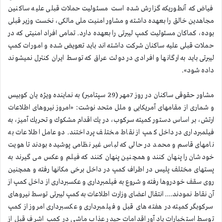
فیاض كه آنطوریكه گزارش شده است مسئولیت حملات قبلی علیه ساكنین
مجاهدین خالق را بعهده داشته و مشاور امنیت ملی مالكی، نخست وزیر قبلی
بوده، كماكان مسئولیت كمپ لیبرتی را بعهده دارد. تمامی افراد امنیتی كه در
حملات قبلی علیه ساكنان شركت داشته اند باید تعویض شده و امورات كمپ
لیبرتی باید به ارگانها و افرادی در دولت عراق كه توسط ایران كنترل نمیشوند
داده شود».
مشاور حقوقی ساكنان در روز 7مهر (29 سپتامبر) به نماینده ویژه یان كوبیس
و شماری از مقامهای آمریكایی و ملل متحد نوشت: «امروز نیروهای اطلاعات
ارتش، بر اساس دستور كمیته سركوب، در یك اقدام مشكوك و تحریك آمیز، به
فیلمبرداری در داخل كمپ از نقاط مختلف پرداختند. دو عامل اطلاعات به
نامهای قاسم و محمد در حالی كه لباس غیر نظامی پوشیده بودند تا هویت
خودشان را پنهان كنند و همچنین پنهان كنند كه فیلم و عكس می گیرند به
پستهای مختلف پلیس در اطراف كمپ در داخل برخی مكانها رفته و همچنین
روی سقف خودروها رفته و شروع به فیلمبرداری و عكسبرداری از داخل كمپ از
آن نقاط نمودند…. انتقال اعضای وزارت اطلاعات به كمپ لیبرتی توسط نیروهای
سركوبگر كمیته در هفته های قبل و فیلمبرداری و عكسبرداری امروز از كمپ
توسط استخبارات یادآور اقدامات حیدر عذاب ماشی در كمپ اشرف قبل از