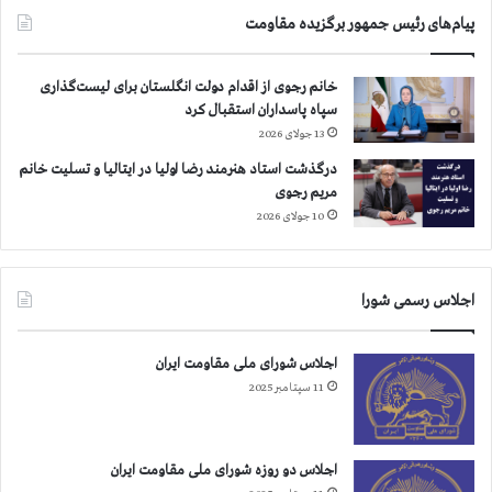
ا
ش
پیام‌های رئیس جمهور برگزیده مقاومت
ج
ك
ن
ی
ا
،
خانم رجوی از اقدام دولت انگلستان برای لیست‌گذاری
ی
ك
سپاه پاسداران استقبال کرد
ت
م
13 جولای 2026
ع
ی
ل
ت
درگذشت استاد هنرمند رضا اولیا در ایتالیا و تسلیت خانم
ی
ه
مریم رجوی
ه
س
10 جولای 2026
ب
ر
ش
ك
ر
و
اجلاس رسمی شورا
ی
ب
ت
ب
د
ه
اجلاس شورای ملی مقاومت ایران
ر
ر
11 سپتامبر 2025
ل
ی
ی
ا
ب
س
ر
ت
اجلاس دو روزه شورای ملی مقاومت ایران
ت
ف