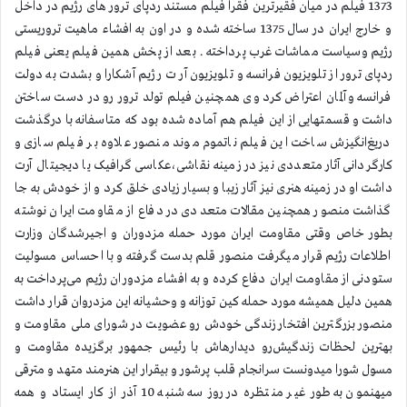
1373 فیلم در میان فقیر‌ترین فقرا فیلم مستند ردپای ترور های رژیم در داخل
و خارج ایران در سال 1375 ساخته شده و در اون به افشاء ماهیت تروریستی
رژیم وسیاست مماشات غرب پرداخته . بعد از پخش همین فیلم یعنی فیلم
ردپای ترور از تلویزیون فرانسه و تلویزیون آر ت رژیم آشکارا و بشدت به دولت
فرانسه و آلمان اعتراض کرد وی همچنین فیلم تولد ترور رو در دست ساختن
داشت و قسمتهایی از این فیلم هم آماده شده بود که متاسفانه با درگذشت
دریغ‌انگیزش ساخت این فیلم ناتموم موند منصور علاوه بر فیلم سازی و
کارگردانی آثار متعددی نیز در زمینه نقاشی،عکاسی گرافیک یا دیجیتال آرت
داشت او در زمینه هنری نیز آثار زیبا و بسیار زیادی خلق کرد و از خودش به جا
گذاشت منصور همچنین مقالات متعددی در دفاع از مقاومت ایران نوشته
بطور خاص وقتی مقاومت ایران مورد حمله مزدوران و اجیرشدگان وزارت
اطلاعات رژیم قرار میگرفت منصور قلم بدست گرفته و با احساس مسولیت
ستودنی از مقاومت ایران دفاع کرده و به افشاء مزدوران رژیم می‌پرداخت به
همین دلیل همیشه مورد حمله کین توزانه و وحشیانه این مزدروان قرار داشت
منصور بزرگترین افتخار زندگی خودش رو عضویت در شورای ملی مقاومت و
بهترین لحظات زندگیش‌رو دیدارهاش با رئیس جمهور برگزیده مقاومت و
مسول شورا میدونست سرانجام قلب پرشور و بیقرار این هنرمند متهد و مترقی
میهنمون به طور غیر منتظره در روز سه‌شنبه 10 آذر از کار ایستاد و همه