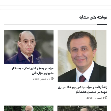
ح
م
د
ل
ع
ه
نوشته های مشابه
ل
م
ی
و
ه
ش
ب
ك
ن
ی
ی
ب
ا
ه
د
ل
گ
ی
ر
ب
مراسم وداع و ادای احترام به دکتر
ا
ر
منوچهر هزارخانی
ی
ت
30 مارس 2022
ی
ی
ا
،
زندگینامه و مراسم تشییع و خاکسپاری
س
ا
مهندس محسن عضدانلو
ل
ز
4 سپتامبر 2025
ا
خ
م
ا
ی