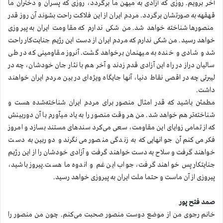
آخر برویم. روزی که آزادی به میهن ما برگردد، روزی که پسران و دختران ما
قهقهه به صورتشان برگردد. مردم ایران از این فلاکت راحت بشوند آن روز قدر
منصورها شناخته خواهد شد. من شکی ندارم که مقاومت ایران به پیروزی
خواهد رسید. من شکی ندارم که مردم ایران از دست این رژیم جنایت‌کار راحت
شد و شادی و خنده به میهنمان برخواهد گشت. آنروز مقاومینی که در طی
سالیان دراز در راه این آزادی قدم زدند و آخر هم با نثار جان خودشان، چه در
لیبرتی چه در اقصی نقاط دنیا، آنها جایگاه ویژه‌ای در بین مردم ایران خواهند
داشت.
مطمئن باشید که قدر امثال منصور برای مردم ایران شناخته‌شده هست و
شناخته‌تر هم خواهد شد. من هر وقت منصور را به یاد میآورم با آن دوربینش
که از تمامی زوایای این مقاومت، سعی می‌کرد سندهای مستند بسازد و امروز
فکر می‌کنم آن جوانهایی که به زندگی منصور می‌نگرند و دوربین به دست
خواهند گرفت و سلاح به دست خواهند گرفت و آزادی خودشان را از این رژیم
جنایتکار پس خواهند گرفت، جواب این غم و اندوه ما هست.پیروز باشید،
پیروزی از آن ماست و حتما ملت ایران به پیروزی خواهد رسید.
صمد فتح پور
خانم رجوی من از موضع دوست منصور صحبت می‌کنم. چون من منصور را