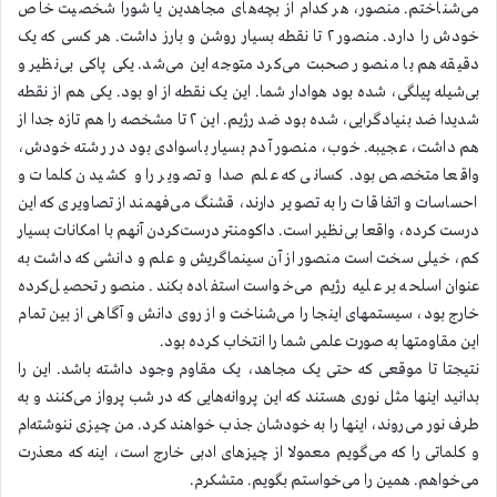
می‌شناختم. منصور، هر کدام از بچه‌های مجاهدین یا شورا شخصیت خاص
خودش را دارد. منصور ۲ تا نقطه بسیار روشن و بارز داشت. هر کسی که یک
دقیقه هم با منصور صحبت می‌کرد متوجه این می‌شد. یکی پاکی بی‌نظیر و
بی‌شیله پیلگی، شده بود هوادار شما. این یک نقطه از او بود. یکی هم از نقطه
شدیدا ضد بنیادگرایی، شده بود ضد رژیم. این ۲ تا مشخصه را هم تازه جدا از
هم داشت، عجیبه. خوب، منصور آدم بسیار باسوادی بود در رشته خودش،
واقعا متخصص بود. کسانی که علم صدا و تصویر را و کشیدن کلمات و
احساسات و اتفاقات را به تصویر دارند، قشنگ می‌فهمند از تصاویری که این
درست کرده، واقعا بی‌نظیر است. داکومنتر درست‌کردن آنهم با امکانات بسیار
کم، خیلی سخت است منصور از آن سینماگریش و علم و دانشی که داشت به
عنوان اسلحه بر علیه رژیم می‌خواست استفاده بکند. منصور تحصیل‌کرده
خارج بود، سیستمهای اینجا را می‌شناخت و از روی دانش و آگاهی از بین تمام
این مقاومتها به صورت علمی شما را انتخاب کرده بود.
نتیجتا تا موقعی که حتی یک مجاهد، یک مقاوم وجود داشته باشد. این را
بدانید اینها مثل نوری هستند که این پروانه‌هایی که در شب پرواز می‌کنند و به
طرف نور می‌روند، اینها را به خودشان جذب خواهند کرد. من چیزی ننوشته‌ام
و کلماتی را که می‌گویم معمولا از چیزهای ادبی خارج است، اینه که معذرت
می‌خواهم. همین را می‌خواستم بگویم. متشکرم.