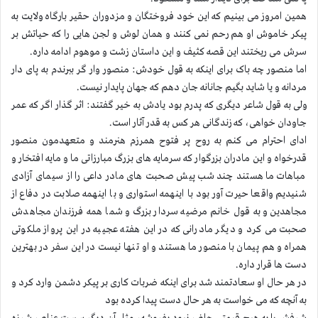
همین امروز می بینیم که این خود فروختگان و مزدوران حقیر بارگاه ولایت به
پیکر خاموش او هم رحم نمی کنند و همان لوش و لجن هایی را که حیاتش بر
سرش می ریختند این قصه کثیف و این داستان زشت و موهوم ادامه داره.
اما منصور چه باک برای اینکه به قول خودش: منصور وار گر ببرندم به پای دار
مردانه و یا شاید بگیم جانانه جان دهم که جهان پایدار نیست.
ولی به قول شاعر دیگری که پدرم بود یادش به خیر گفتند: اثر گذار اگر که عمر
جاودان خواهی، که زندگانی هر کس به قدر آثار است.
ادای احترام می کنم به روح پر فتوح همرزم هنرمند و متعهدمون منصور
قدرخواه و این مادران بزرگوار که سرمایه های بزرگ مبارزاتی ما و مایه افتخار و
مباهات ما هستند چند شب پیش صحبت های مادر داعی را از سیمای آزادی
شنیدیم واقعا حیرت آور بود با اینهمه استواری و با اینهمه صلابت در دفاع از
مجاهدین و به قول خانم مرضیه سردار بزرگ و شما همه فرزندان مجاهدش
صحبت می کرد و دیگر مادرانی که در این هفته عجیبه در این پرواز ملکوتی
همراه و هم پیمان با منصور ما هستند و او تنها نیست در این سفر در بهترین
دست ها قرار داره.
در هر حال او سعادتمند شد برای اینکه ضربات کاری بر پیکر دشمن وارد کرد و
به آنچه که می خواست به هر حال دست پیدا کرده بود