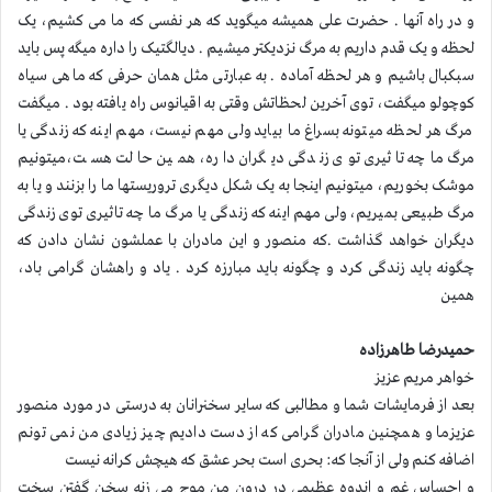
و در راه آنها . حضرت علی همیشه میگوید که هر نفسی که ما می کشیم، یک
لحظه و یک قدم داریم به مرگ نزدیکتر میشیم . دیالگتیک را داره میگه پس باید
سبکبال باشیم و هر لحظه آماده . به عبارتی مثل همان حرفی که ماهی سیاه
کوچولو میگفت، توی آخرین لحظاتش وقتی به اقیانوس راه یافته بود . میگفت
مرگ هر لحظه میتونه بسراغ ما بیاید ولی مهم نیست، مهم اینه که زندگی یا
مرگ ماچه تاثیری توی زندگی دیگران داره، همین حالت هست،میتونیم
موشک بخوریم، میتونیم اینجا به یک شکل دیگری تروریستها ما را بزنند و یا به
مرگ طبیعی بمیریم، ولی مهم اینه که زندگی یا مرگ ما چه تاثیری توی زندگی
دیگران خواهد گذاشت .که منصور و این مادران با عملشون نشان دادن که
چگونه باید زندگی کرد و چگونه باید مبارزه کرد . یاد و راهشان گرامی باد،
همین
حمیدرضا طاهرزاده
خواهر مریم عزیز
بعد از فرمایشات شما و مطالبی که سایر سخنرانان به درستی در مورد منصور
عزیزما و همچنین مادران گرامی که از دست دادیم چیز زیادی من نمی تونم
اضافه کنم ولی از آنجا که: بحری است بحر عشق که هیچش کرانه نیست
و احساس غم و اندوه عظیمی در درون من موج می زنه سخن گفتن سخت