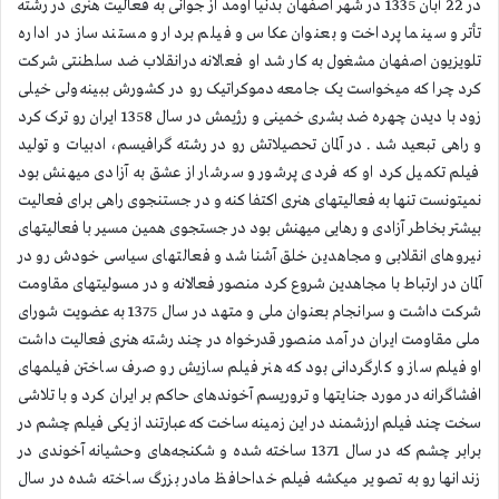
در 22 آبان 1335 در شهر اصفهان بدنیا اومد از جوانی به فعالیت هنری در رشته
تأتر و سینما پرداخت و بعنوان عکاس و فیلم بردار و مستند ساز در اداره
تلویزیون اصفهان مشغول به کار شد او فعالانه درانقلاب ضد سلطنتی شرکت
کرد چرا که میخواست یک جامعه دموکراتیک رو در کشورش ببینه ولی خیلی
زود با دیدن چهره ضد بشری خمینی و رژیمش در سال 1358 ایران رو ترک کرد
و راهی تبعید شد . در آلمان تحصیلاتش رو در رشته گرافیسم، ادبیات و تولید
فیلم تکمیل کرد او که فردی پرشور و سرشار از عشق به آزادی میهنش بود
نمیتونست تنها به فعالیتهای هنری اکتفا کنه و در جستنجوی راهی برای فعالیت
بیشتر بخاطر آزادی و رهایی میهنش بود در جستجوی همین مسیر با فعالیتهای
نیروهای انقلابی و مجاهدین خلق آشنا شد و فعالتهای سیاسی خودش رو در
آلمان در ارتباط با مجاهدین شروع کرد منصور فعالانه و در مسولیتهای مقاومت
شرکت داشت و سرانجام بعنوان ملی و متهد در سال 1375 به عضویت شورای
ملی مقاومت ایران در آمد منصور قدرخواه در چند رشته هنری فعالیت داشت
او فیلم ساز و کارگردانی بود که هنر فیلم سازیش رو صرف ساختن فیلمهای
افشاگرانه در مورد جنایتها و تروریسم آخوندهای حاکم بر ایران کرد و با تلاشی
سخت چند فیلم ارزشمند در این زمینه ساخت که عبارتند از یکی فیلم چشم در
برابر چشم که در سال 1371 ساخته شده و شکنجه‌های وحشیانه آخوندی در
زندانها رو به تصویر میکشه فیلم خداحافظ مادر بزرگ ساخته شده در سال