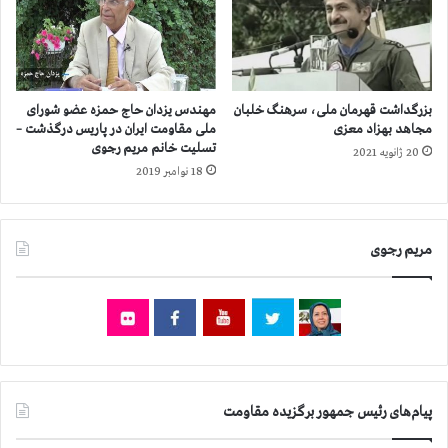
ك
-
س
ن
پ
ق
ا
ش
ر
م
ی
بزرگداشت قهرمان ملی، سرهنگ خلبان
مهندس یزدان حاج حمزه عضو شورای
ق
پ
مجاهد بهزاد معزی
ملی مقاومت ایران در پاریس درگذشت –
ا
ی
تسلیت خانم مریم رجوی
20 ژانویه 2021
و
ك
18 نوامبر 2019
م
ر
ت
ه
ا
ا
مریم رجوی
ی
ی
ر
ش
ا
ه
ن
ی
د
ا
ن
ج
پیام‌های رئیس جمهور برگزیده مقاومت
ل
و