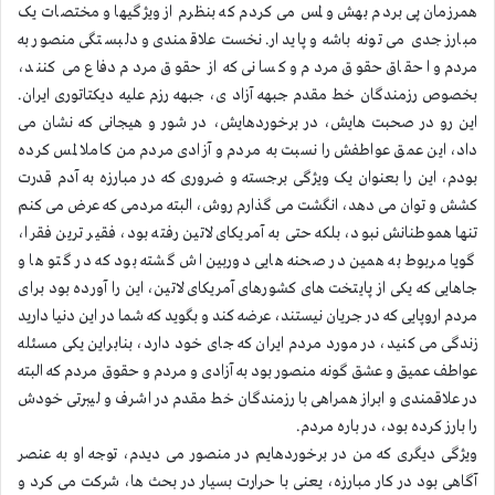
همرزمان پی بردم بهش و لمس می کردم که بنظرم از ویژگیها و مختصات یک
مبارز جدی می تونه باشه و پایدار. نخست علاقمندی و دلبستگی منصور به
مردم و احقاق حقوق مردم و کسانی که از حقوق مردم دفاع می کنند،
بخصوص رزمندگان خط مقدم جبهه آزاد ی، جبهه رزم علیه دیکتاتوری ایران.
این رو در صحبت هایش، در برخوردهایش، در شور و هیجانی که نشان می
داد، این عمق عواطفش را نسبت به مردم و آزادی مردم من کاملا لمس کرده
بودم، این را بعنوان یک ویژگی برجسته و ضروری که در مبارزه به آدم قدرت
کشش و توان می دهد، انگشت می گذارم روش، البته مردمی که عرض می کنم
تنها هموطنانش نبود، بلکه حتی به آمریکای لاتین رفته بود، فقیر ترین فقرا،
گویا مربوط به همین در صحنه هایی دوربین اش گشته بود که در گتو ها و
جاهایی که یکی از پایتخت های کشورهای آمریکای لاتین، این را آورده بود برای
مردم اروپایی که در جریان نیستند، عرضه کند و بگوید که شما در این دنیا دارید
زندگی می کنید، در مورد مردم ایران که جای خود دارد، بنابراین یکی مسئله
عواطف عمیق و عشق گونه منصور بود به آزادی و مردم و حقوق مردم که البته
در علاقمندی و ابراز همراهی با رزمندگان خط مقدم در اشرف و لیبرتی خودش
را بارز کرده بود، در باره مردم.
ویژگی دیگری که من در برخوردهایم در منصور می دیدم، توجه او به عنصر
آگاهی بود در کار مبارزه، یعنی با حرارت بسیار در بحث ها، شرکت می کرد و