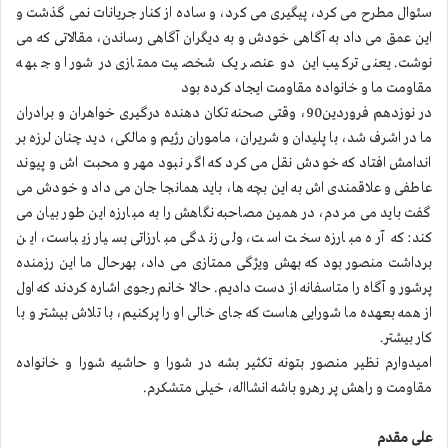
سئوال مطرح می کرد، پیگیری می کرد، و ساده از کنار جریانات نمی گذشت و
این عمق می داد به آگاهی خودش و به دیگران آگاهی رساندن، مقالاتی که می
نوشت. یعنی ترکیب این دو عنصر یک شخصیت ممتازی در شورا و جبهه
مقاومت ما و خانواده مقاومت ایجاد کرده بود
در نوزدهم فروردین90، وقتی صحنه تکان دهنده درگیری خواهران و برادران
ما در اشرف شد، با پلیدان و شریران، ماموران رژیم و مالکی، دید چنان لرزه بر
اندامش افتاد که خودش نقل می کرد که اگر نبود مهر و محبت اش و پیوند
عاطفی و علاقمندی اش به این بچه ها، باید همانجا جان می داد و خودش می
گفت باید می مردم، در همین مصاحبه نگاهش را به مبارزه این طور بیان می
کند: که آره مبارزه سخت است، ولی زندگی مبارزاتی بسیار زیباست، این
برداشت منصور بود که بهش ویژگی ممتازی می داد، بهرحال ما این رزمنده
پرشور و آگاه را متاسفانه از دست دادیم. حالا خانم رجوی اشاره کردند که اول
از همه بعهده ما شورایی هاست که جای خالی او را پرکنیم، با تلاش بیشتر و با
کار بیشتر.
امیدوارم نظیر منصور بتونه تکثیر بشه در شورا و حاشیه شورا و خانواده
مقاومت و راهش پر رهرو باشه انشااله، خیلی متشکرم.
علی مقدم