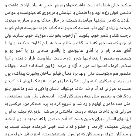
میکرد خیلی شما را دوست داشت خواهرمریم، خیلی به برادر ارادت داشت و
دشمن خونی رژیم بود و با قلمش با فیلمش باهرجوری که میتونست با عوامل
اطلاعات که در سایتها میامدند همیشه در حال جنگ بود و مبارزه میکرد.
هنرمندان زیادی توی دنیا هستند که میتوانند کتاب خوب بنویسند فیلم خوب
درست کنندو شعر خوب بگویند .آوازخوب بخوانند، موزیک خوب بسازند. ولی
آن چیزیکه،همانجور که شما گفتین خانم مرضیه را م تفاوت میکندبااونها یا
آقای عماد رام را یا آقای عالیوندی را یاآقای سخایی رو یا آندو رو و
همینطورمنصور را اینکه اینها هنر را در خدمت مقاومت قرار دادند، و آنرا
سلاحی کردندکه بتوانند در راه آزادی مردم از اون استفاده کنند، چونکه
منصور هم میتونست مثل اونها بره دنبال فیلم ساختن وشهرت پیداکنه، پول
در بیاره، و هرکاری بکنه، ولی یادگرفت از برادر مسعود که ارزش فدا کردن
هست به میزانی که آدم فدا بکند میتواند انسان والایی باشدو منصور اینو
یادگرفت و منصور مثل همه رزمندگان ارتش آزادیبخش مثل همه مجاهدین،
مثل همه مادران،اونهم وارد شد و شروع کرد به پرداخت کردن، هرکسی به
میزانی که پرداخت میکنه دوست داشتنی تر میشه .نزدیکتر میشه به اون
ارزشهای انسانی، برای همین هست که آدم منصور را که میدید با اون لبخند
زیبایش همیشه، ازارادت و خضوع که داشت خیلی شرمنده میشد نسبت به
رزمندگان اشرف، رزمندگان که در لیبرتی هستندهمیشه راجع به آنها حرف میزد