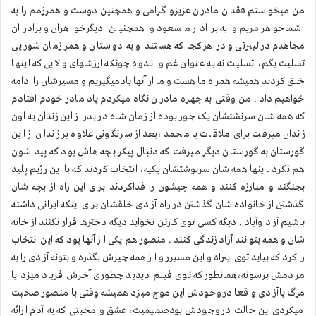
من میخواستم فقدان مادران عزیزو گرامی و همچنین دوست و همرزمم را به
شماخواهر مریم و به برادر مسعود و همچنین دیگرخواهران و برادران
مجاهدم در لیبرتی و در هرکجا که هستند و به دوستان و همرزمان شورایی
تسلیت بگم، تسلیت نه به عنوان غم و اندوه چونکه ارزشهای والایی که اینها
خلق کردند همیشه همراه ما هست و ما از آنها یادمیگیریم و مسیرشان را ادامه
خواهیم داد . من وقتی به چهره مادران نگاه میکردم یاد مادر خودم افتادم
که همه شان سرنشتشان یک جور بوده از زمان شاه در بدر از این زندان به اون
زندان میرفت برای ملاقات با محمد،بعد از سرنگونی علاوه بر زندان از این
گورستان به گورستان دیگر میرفت که دنبال پیکر بچه هاش بود که پیداشون
هم نکرد .اینها همه شان سرنوشتشان یکیه، انتخاب کردند که با این رژیم پلید
بجنگند و مبارزه کنند و همه چیشون را فداکردند برای این راه از بچه شان
گذشتن از خانواده شان گذشتن در راه آزادی خلقشان برای اینکه ایرانی داشته
باشیم آزاد وآباد . دیگه کسی توی کارتن نخوابد دیگه دخترها فرار نکنند از خانه
شان و همه بتوانند آزاد زندگی کنند . منصور هم یکی ا ز آنها بود که این انتخاب
را کرد که بیاید توی اینراه و این مسیرر و ا ز همه چیزش بگذره و بتونه آزادی را به
مردمش برسونه،همانطور که توی فیلم دیدید چطوری آخرش فریاد میزد یا
مرگ یاآزادی واقعا در وجودش این موج میزد همیشه وقتی با منصور صحبت
میکردی این حالت در وجودش بودصمیمیت، عشق و محبتی که به آدم ارائه