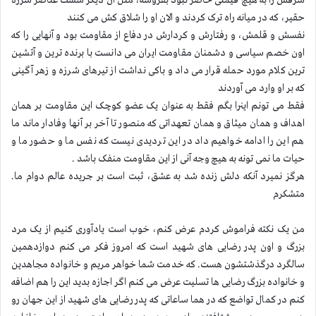
شرفش را به هیچ قیمتی حاضر نبود بفروشه، مثل آن دیگر سست عناصر شرزه
حقیر، که در میانه راه ترک کردند و الان او را شلاق کش می کنند
نفسش و قلمش، و رفتارش و کردارش در دفاع از مقاومت بود و آنهایی را که
اون خصم سیاسی و دشمنان مقاومت ایران می دانست با برنده ترین و آتشین
ترین کلام مورد حمله قرار می داد و باکی نداشت از تیرهای شرزه و زهر آگینی
که بر او وارد می آوردند
فقط می تونم اینرا بگم فقط به عنوان یک عضو کوچک این مقاومت بر همان
اهداف و همان میثاق و همان تعهداتی که منصور تا آخر بر آنها وفادار ماند ما
هم این را ادامه خواهیم داد در این تردیدی نیست که نفس ما و حضور ما و
حیات ما نمی تونه به هیچ وجه آنی از این مقاومت منفک باشد .
هرگز نمیرد آنکه دلش زنده شد به عشق، ثبت است بر جریده عالم دوام ما.
متشکرم
من یک نکته فراموش کردم عرض کنم، خوب است یادآوری کنیم از یک مرد
بزرگ و اون پدر رضایی های شهید است که امروز فکر می کنم دوازدهمین
سالگرد درگذشتشون هست. که خدمت شما خواهر مریم و خانواده مجاهدین
و خانواده بزرگ رضایی ها تسلیت عرض می کنم اگر اجازه بدید این را هم اضافه
کنم در کمال تواضع که در هما ساعاتی که پدر رضایی های شهید از این جهان رو