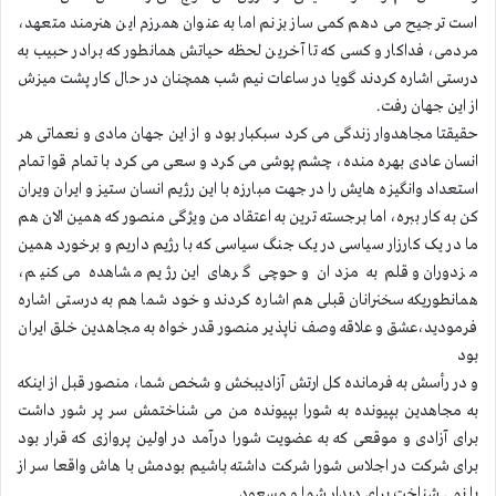
است ترجیح می دهم کمی ساز بزنم اما به عنوان همرزم این هنرمند متعهد،
مردمی، فداکار و کسی که تا آخرین لحظه حیاتش همانطور که برادر حبیب به
درستی اشاره کردند گویا در ساعات نیم شب همچنان در حال کار پشت میزش
از این جهان رفت.
حقیقتا مجاهدوار زندگی می کرد سبکبار بود و از این جهان مادی و نعماتی هر
انسان عادی بهره منده، چشم پوشی می کرد و سعی می کرد با تمام قوا تمام
استعداد وانگیزه هایش را در جهت مبارزه با این رژیم انسان ستیز و ایران ویران
کن به کار ببره، اما برجسته ترین به اعتقاد من ویژگی منصور که همین الان هم
ما در یک کارزار سیاسی در یک جنگ سیاسی که با رژیم داریم و برخورد همین
مزدوران و قلم به مزدان و حوچی گرهای این رژیم مشاهده می کنیم،
همانطوریکه سخنرانان قبلی هم اشاره کردند و خود شما هم به درستی اشاره
فرمودید،عشق و علاقه وصف ناپذیر منصور قدر خواه به مجاهدین خلق ایران
بود
و در رأسش به فرمانده کل ارتش آزادیبخش و شخص شما، منصور قبل از اینکه
به مجاهدین بپیونده به شورا بپیونده من می شناختمش سر پر شور داشت
برای آزادی و موقعی که به عضویت شورا درآمد در اولین پروازی که قرار بود
برای شرکت در اجلاس شورا شرکت داشته باشیم بودمش با هاش واقعا سر از
پا نمی شناخت برای دیدار شما و مسعود.