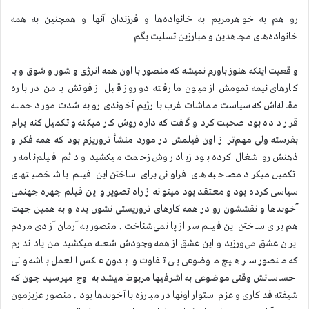
رو هم به خواهرمریم به خانواده‌ها و فرزندان آنها و همچنین به همه
خانواده‌های مجاهدین و مبارزین تسلیت بگم
واقعیت اینکه هنوز باورم نمیشه که منصور با اون همه انرژی و شور و شوق و با
کارهای نیمه تمومش از میون ما رفته دو روز قبل از فوتش با من در باره
مقاله‌اش که سیاست مماشات غرب با رژیم آخوندی ‌رو به شدت مورد حمله
قرار داده بود صحبت کرد و گفت که داره روش کار میکنه و تکمیل کنه برام
بفرسته ولی مهم‌تر از اون فیلمش در مورد منشأ تروریزم بود که همه فکر و
ذهنش‌رو اشغال کرده بود زیاد روش زحمت میکشید و دائم فیلم‌نامه را
تکمیل میکرد مصاحبه های فراونی برای ساختن این فیلم با شخصیتهای
سیاسی کرده بود و معتقد بود میتوانه از راه تصویر و این فیلم چهره جهنمی
آخوندها و نقششون رو در همه کارهای تروریستی نشون بده و به همین جهت
هم برای ساختن این فیلم سر از پا نمی‌شناخت . منصور به آرمان آزادی مردم
ایران عشق می‌ورزید و این عشق از همه وجودش شعله میکشید من یاد ندارم
که منصور سر هیچ موضوعی بی تفاوت و بدون عکس العمل باشه ولی
احساساتش وقتی موضوعی به اشرفیها مربوط میشد به اوج میرسید چون که
شیفته فداکاری و عزم استوار اونها در مبارزه با آخوندها بود . منصور عزیزمون