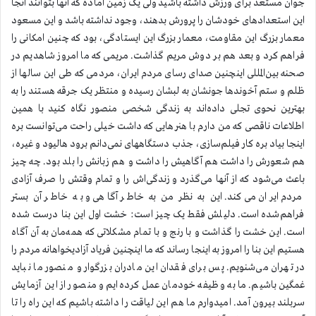
جوان مستعد برای ورزش داشته باشید ولی یک زمین آماده که آنها بتوانند آنجا
این استعدادهای خودشان را پرورش بدهند، وجود نداشته باشد و این مسعود
معمار بزرگ این مقاومت، معمار بزرگ این ایستادگی، بود که چنین امکانی را
فراهم کرد و بعد هم بر دوش مریم گذاشت. مریمی که ما امروز شاهدیم در
صحنه بین‌المللی اینچنین صدای رسای مردم ایران، مردمی که طی این سالها از
ظلم و ستم آخوندها جونشان به لبشان رسیده و منتظر یک جرقه هستند را به
بهترین نحوی تجلی داده‌اند به زندگی شخصی منصور نگاه کنید با همین
اطلاعات ناقصی که من دارم با هنرهایی که داشت خیلی راحت می‌توانست بره
اینجا بیاد بره کار فیلم‌سازی، جذب دستگاههای نمی‌دانم برود هالیود و غیره،
هم شعورش را داشت هم آگاهیش را داشت و هم زبانش را بلد بود. چه چیز
باعث می‌شود که از آنها می‌گذرد و زندگی‌اش را و تمام وقتش را صرف آزادی
مردم ایران می‌کند. این به نظر من به خاطر آگاهی و به خاطر آن بستر
فراهم‌شده است. دلیلش فقط یک چیز است: خشت اول این بنا درست شده
است. این خشت را گذاشت و با رنج و با تمام مشکلاتی که همه‌مان به آن آگاه
هستیم این بنا را امروز به اینجا رساند که ما اینچنین فریاد آزادیخواهانه مردم را
در تهران می‌شنویم. پس برای فقدان این مادران بزرگوار و منصور ما نباید
غمگین باشیم. ما به وظیفه خودمان عمل کرده‌ایم و منصور از این آزمایش
سربلند بیرون آمد. امیدوارم ما هم این لیاقت را داشته باشیم که این راه را تا