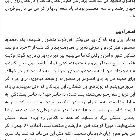
به سوی معبود می شتافتند برادر من هم در همان ساعت و در همان روز از این
جهان رفتند و با هم همسفر بودند یاد همه اونها را گرامی می داریم قربان
شما.
اصغر ادیبی
به نام ایران و به نام آزادی. من وقتی خبر فوت منصور را شنیدم، یک لحظه به
مسعود فکر کردم و ظرفی که برای مقاومت بنیان گذاشت از ۳۰ خرداد و بعد
تشکیل شورا و امروز وقتی که ما می‌بینیم پیر دیر در تهران در زیر گوش ولایت
فقیه، در اوج دیکتاتوری و جنایت و آدم‌کشی فریاد آزادیخواهی برمی‌انگیزد و
فریاد هیهات من الذله میدهد و مردم و جوانان را به مقاومت فرا می‌خواند.
برای همینه من به جای افسوس بر منصور به او غبطه میخورم. برای چی؟ اگر
امروز می‌بینیم که زوزه‌های این شغالان، این بریدگان که حتی به پیکرهای پاک
این عزیزان هم رحم نمی‌کنند، بلند شده، به خاطر چیه؟ به خاطر ایستادگی، به
خاطر مقاومت، به خاطر اجازه‌ندادن اینکه یک مشت آخوند مملکت ما را به
نابودی کامل برسانند. با معلومات ناقص من در طی همین صد سال ما
چندین جنبش بزرگ داشته‌ایم که همه به ناکامی راه برده است. جنبش
مشروطیت، میرزا کوچک خان، ملی‌شدن صنعت نفت، انقلاب 22 بهمن، اگر
من بخواهم با زبان خودمان صحبت بکنم مثل این می‌ماند که شما یک سری