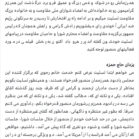
همرزمانش رو در شوک و غمی بزرگ و عمیق فرو برد درگذشت این همرزم
گرامیمون رو به خانواده‌اش به اعضاء شوارای ملی مقاومت و به خانواده بزرگ
مقاومت تسلیت میگیم و بر ادامه راه پر افتخارش تا رسیدن به سرنگونی رژیم
ضد ایرانی آخوندی پای میفشوریم یادش گرامی و راهش همچنان که رئیس
جمهور برگزیده مقاومت و اعضا‌ء محترم شورا و حامیان مقاومت در پیامهای
تسلیت خودشون گفته‌اند پر رهرو باد اکنون به پخش فیلمی در مورد
فعالیتهای منصور توجه کنید
یزدان حاج حمزه
می خواهم ابتدا تسلیت عرض کنم خدمت خانم رجوی که برگزار کننده این
مجلس یادبود همرزممان منصور قدرخواه هستند، و همینطور تسلیت بگویم
بخاطر از دست مادران ارجمند و گرامی ای که ظرف چند روز گذشته اتفاق
افتاده، یکی دو نکته ای که، مطالب گفته شد، یکی دو نکته ای که من بنظرم
می رسه در یادبود همرزم پرشورمان منصور قدرخواه بگم، یادآوری می کنم
صرفا. که بطور غیر منتظره و ناگهانی، همانطور که گفتن غیرمنتظره از دست
دادیمش، من در حد شناخت خودم از منصور از خلال جلسات شورا، جلسات
حاشیه شورا و گفت و شنود دو نفری که گاه پیش می آمد، داشتیم، مواقعی
که از آلمان می آمد فرانسه یا از آمریکا می آمد، دو ویژگی برجسته ای در این