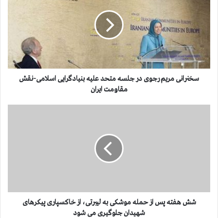
ن
ر
ا
ن
ی
م
ر
ی
سخنرانی مریم رجوی در جلسه متحد علیه بنیادگرایی اسلامی-نقش
م
مقاومت ایران
ر
ج
ش
و
ش
ی
ه
د
ف
ر
ت
ج
ه
ل
پ
س
س
ه
ا
م
ز
شش هفته پس از حمله موشكی به لیبرتی، از خاكسپاری پیكرهای
ت
ح
شهیدان جلوگیری می شود