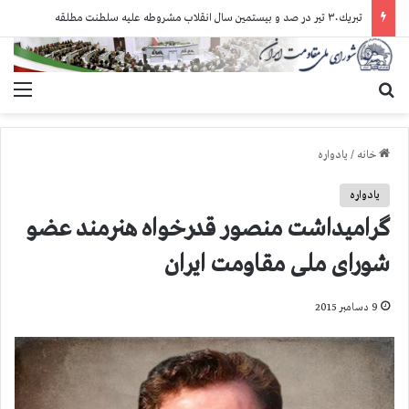
تبريك ۳۰ تير در صد و بيستمين سال انقلاب مشروطه عليه سلطنت مطلقه
جستجو برای
منو
خانه
/
یادواره
یادواره
گرامیداشت منصور قدرخواه هنرمند عضو
شورای ملی مقاومت ایران
9 دسامبر 2015