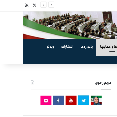
X
خوراک
ها و حمایتها
یادواره‌ها
انتشارات
ویدئو
مریم رجوی