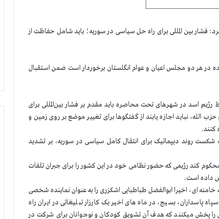
لام کرد: فشار بین المللی برای راه حل سیاسی در سوریه؛ باید شامل حفاظت از
نماینده در هر دو مجلس اعیان و عوام انگلستان برخوردار است ضمن استقبال
وسط رژیم اسد در شهرهای تحت محاصره باید مقدم بر فشار بین‌المللی برای
حزب الله، نباید اجازه یابند از گفتگوها برای تغییر موضع بر روی زمین و
 کنند.
تاثیرات شکست روند دیپماتیک برای انتقال کامل سیاسی در سوریه، بر تشدید
ا محکوم کند رژیمی که حضور نظامی خود در این کشور را برای جبران تلفات
یش داده است.
 خامنه ای، اخیرا ابوالفضل طباطبایی اشکزری را به عنوان نماینده شخصی
اه پاسداران، بسیج، در ماه های اخیر یک کارزار تبلیغاتی در ایران راه
 را پخش میکنند که هدف آن تشویق کودکان و نوجوانان برای شرکت در