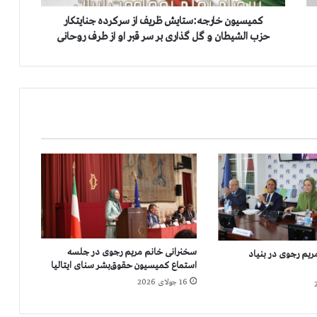
ا
ر
كمیسیون خارجه:ستایش ظریف از سركرده جنایتکار
ج
حزب الشیطان و گل گذاری بر سر قبر او از طرف روحانی
ه
:
س
ت
ا
ی
ش
ظ
ر
ی
ف
ا
ز
س
سخنرانی خانم مریم رجوی در جلسه
یم رجوی در بنیاد
ر
استماع کمیسیون حقوق‌بشر سنای ایتالیا
ك
16 جولای 2026
ر
د