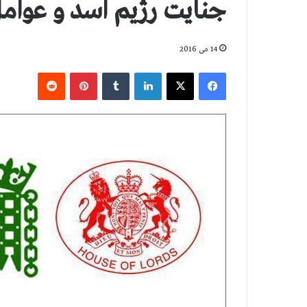
جنایت رژیم اسد و عوام
14 می 2016
فیس بوک
X
لینکدین
‫تامبلر
‫پین‌ترست
‫رددیت