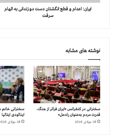
د
ا
ایران:‌ اعدام و قطع انگشتان دست دو زندانی به اتهام
م
سرقت
و
ق
ط
ع
ا
نوشته های مشابه
ن
گ
ش
ت
ا
ن
د
س
ت
سخنرانی در کنفرانس «ایران فراتر از جنگ،
سخنرانی خانم مر
د
قدرت مردم به‌عنوان راه‌حل»
اینائودی ایتالیا
و
18 جولای 2026
18 جولای 2026
ز
ن