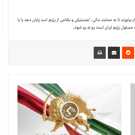
 بیاورند تا به حمایت مالی، لجستیکی و نظامی از رژیم اسد پایان دهد یا با
مسئول رژیم ایران است رو به رو شود.
‌ترست
‫رددیت
اشتراک گذاری از طریق ایمیل
چاپ
ك
م
ی
س
ی
و
ن
خ