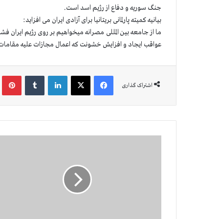
جنگ سوریه و دفاع از رژیم اسد است.
بیانیه کمیته پارلمانی بریتانیا برای آزادی ایران می افزاید:
ما از جامعه بین المللی مصرانه میخواهیم بر روی رژیم ایران فشار
عواقب ایجاد و افزایش خشونت که اعمال مجازات علیه مقامات 
فیس بوک
X
لینکدین
‫تامبلر
‫پین
اشتراک گذاری
ا
ی
ر
ا
ن
:‌
ا
ع