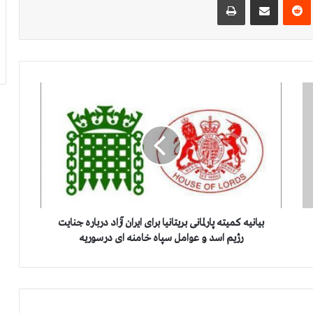
ب
ی
ا
ن
ی
ه
ک
م
ی
ت
بیانیه کمیته پارلمانی بریتانیا برای ایران آزاد درباره جنایت
ه
رژیم اسد و عوامل سپاه خامنه ای درسوریه
پ
ا
ر
ل
م