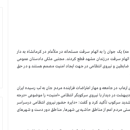
دژخیمان رژیم ضدبشری آخوندی روز یکشنبه ۱۹ اردیبهشت (۸ مه) یک جوان را به اتهام سرقت مسلحانه در ملأعام در کرمانشاه به دار
پس ا‌ز آن انگشتان دست یک زندانی ۳۹ساله را به اتهام سرقت در زندان مشهد قطع کردند. مجتبی ملکی دادستان عمومی
، ضابطین و نیروی انتظامی در جهت ایجاد امنیت مصمم هستند و در حق
ارعاب در جامعه و مهار اعتراضات فزاینده مردم جان به لب رسیده ایران
ت می گیرد..خامنه ای ولی فقیه نظام آخوندی در روز ۱۹اردیبهشت در دیدار با نیروی سركوبگر انتظامی «امنیت» را موضوعی «درجه
 تشدید سرکوب تأكید كرد و گفت: «دایره حضور نیروی انتظامی درسراسر
یستی مردم اعم از مناطق حاشیه یی شهرها, مناطق دور دست و شهرهای