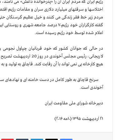
رژیم ایران كه مردم ایران آن را «پدرخوانده داعش» می نامند، د
اختلاسها و سرقتهای میلیارد دلاری سران و مقامات رژیم اقتصاد 
مردم زیر خط فقر زندگی می کنند و خیل عظیم گرسنگان حتی توا
گفته کارگزاران خود رژیم۷۰ درصد جامعه شهری
اعلام شده توسط خود رژیم رسیده است.
در حالی که جوانان كشور كه خود قربانیان چپاول نجومی
هیچ كارخانه یی نمی تواند با آن رقابت كند. قاچاق به تولید و به
سرنخ قاچاق به طور کامل در دست خامنه ای و نهادهای سراسر 
آخوندی است.
دبیرخانه شورای ملی مقاومت ایران
۲۱ اردیبهشت ۱۳۹۵ (۱۰مه ۲۰۱۶)
فیس بوک
X
لینکدین
‫تامبلر
‫پین