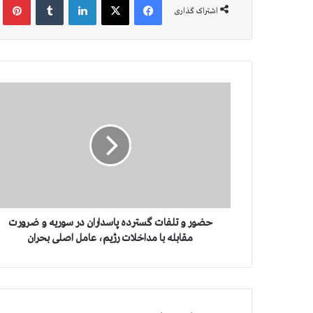
اشتراک گذاری
ح
ض
و
ر
و
ت
ل
ف
ا
ت
حضور و تلفات گسترده پاسداران در سوریه و ضرورت
گ
مقابله با مداخلات رژیم، عامل اصلی بحران
س
ت
ر
د
ه