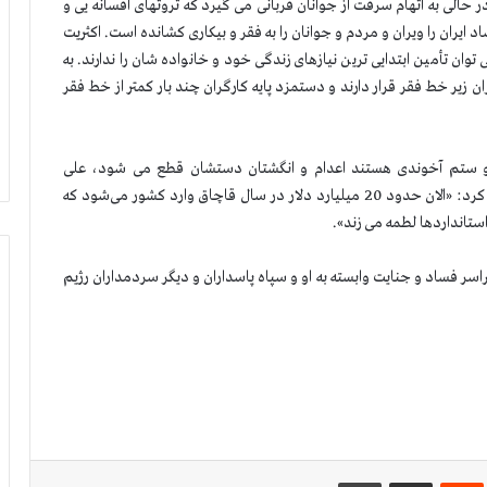
ر حالی به اتهام سرقت از جوانان قربانی می گیرد كه ثروتهای افسانه یی و
ایران را ویران و مردم و جوانان را به فقر و بیكاری كشانده است. اکثریت
ن تأمین ابتدایی ترین نیازهای زندگی خود و خانواده شان را ندارند. به
 و روستایی ایران زیر خط فقر قرار دارند و دستمزد پایه کارگران چند بار كمتر از خط فقر
 و ستم آخوندی هستند اعدام و انگشتان دستشان قطع می شود، علی
لاریجانی، رئیس مجلس آخوندی در روز 20 اردیبهشت تصریح كرد: «الان حدود 20 میلیارد دلار در سال قاچاق وارد كشور می‌شود كه
 استانداردها لطمه می زند».
فساد و جنایت وابسته به او و سپاه پاسداران و دیگر سردمداران رژیم
‌ترست
‫رددیت
اشتراک گذاری از طریق ایمیل
چاپ