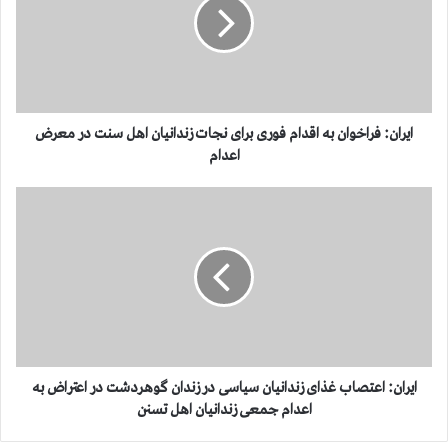
ا
ن
:
ف
ر
ا
خ
ایران: فراخوان به اقدام فوری برای نجات زندانیان اهل سنت در معرض
و
اعدام
ا
ن
ا
ب
ی
ه
ر
ا
ا
ق
ن
د
:
ا
ا
م
ع
ف
ت
و
ص
ایران: اعتصاب غذای زندانیان سیاسی در زندان گوهردشت در اعتراض به
ر
ا
اعدام جمعی زندانیان اهل تسنن
ی
ب
ب