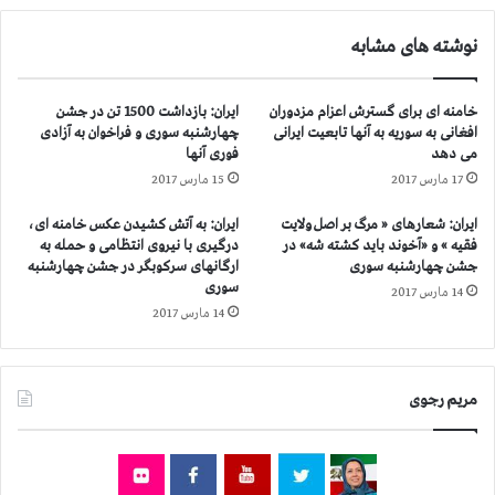
غ
ر
ذ
نوشته های مشابه
ا
ا
ی
ی
ن
ز
خامنه ای برای گسترش اعزام مزدوران
ایران: بازداشت 1500 تن در جشن
ج
ن
افغانی به سوریه به آنها تابعیت ایرانی
چهارشنبه سوری و فراخوان به آزادی
ا
د
می دهد
فوری آنها
ت
ا
17 مارس 2017
15 مارس 2017
ز
ن
ن
ی
ایران: شعارهای « مرگ بر اصل ولایت
ایران: به آتش کشیدن عکس خامنه ای،
د
ا
فقیه » و «آخوند باید كشته شه» در
درگیری با نیروی انتظامی و حمله به
ا
ن
جشن چهارشنبه سوری
ارگانهای سرکوبگر در جشن چهارشنبه
ن
س
سوری
14 مارس 2017
ی
ی
14 مارس 2017
ا
ا
ن
س
ا
ی
ه
د
مریم رجوی
ل
ر
س
ز
ن
ن
ت
د