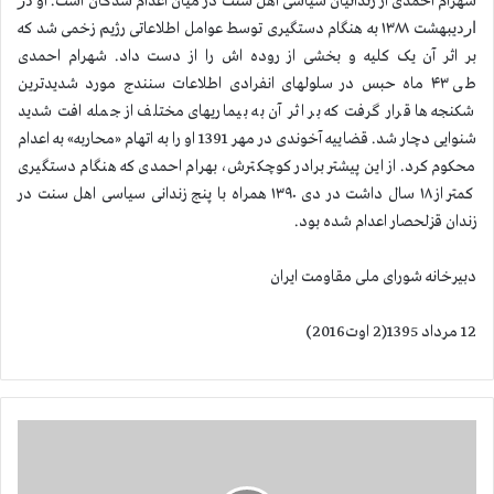
شهرام احمدی از زندانیان سیاسی اهل سنت در میان اعدام شدگان است. او ﺩﺭ
ﺍﺭﺩﻳﺒﻬﺸﺖ ١٣٨٨ به هنگام دستگیری توسط عوامل اطلاعاتی رژیم زخمی شد که
بر اثر آن یک کلیه و بخشی از روده اش را از دست داد. شهرام احمدی
طی
۴۳
ماه حبس در سلولهای انفرادی اطلاعات سنندج مورد شدیدترین
شکنجه ها قرار گرفت که بر اثر آن به بیماریهای مختلف از جمله افت شدید
شنوایی دچار شد. قضاییه آخوندی در مهر 1391 او را به اتهام «محاربه» به اعدام
محکوم کرد. از این پیشتر برادر کوچکترش، بهرام احمدی كه هنگام دستگیری
کمتر از
۱۸
سال داشت در دی
۱۳۹۰
همراه با پنج زندانی سیاسی اهل سنت در
زندان قزلحصار اعدام شده بود.
دبیرخانه شورای ملی مقاومت ایران
12 مرداد 1395(2 اوت2016)
ا
ی
ر