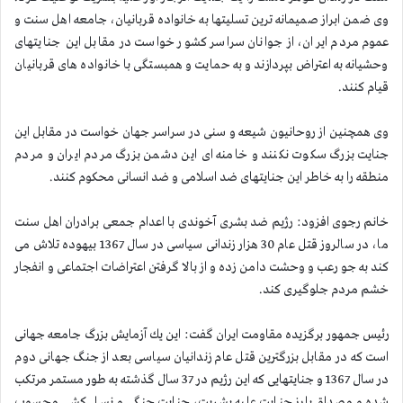
وی ضمن ابراز صمیمانه ترین تسلیتها به خانواده قربانیان، جامعه اهل سنت و
عموم مردم ایران، از جوانان سراسر كشور خواست در مقابل این جنایتهای
وحشیانه به اعتراض بپردازند و به حمایت و همبستگی با خانواده های قربانیان
قیام كنند.
وی همچنین از روحانیون شیعه و سنی در سراسر جهان خواست در مقابل این
جنایت بزرگ سكوت نكنند و خامنه ای این دشمن بزرگ مردم ایران و مردم
منطقه را به خاطر این جنایتهای ضد اسلامی و ضد انسانی محكوم كنند.
خانم رجوی افزود: رژیم ضد بشری آخوندی با اعدام جمعی برادران اهل سنت
ما، در سالروز قتل عام 30 هزار زندانی سیاسی در سال 1367 بیهوده تلاش می
كند به جو رعب و وحشت دامن زده و از بالا گرفتن اعتراضات اجتماعی و انفجار
خشم مردم جلوگیری كند.
رئیس جمهور برگزیده مقاومت ایران گفت: این یك آزمایش بزرگ جامعه جهانی
است كه در مقابل بزرگترین قتل عام زندانیان سیاسی بعد از جنگ جهانی دوم
در سال 1367 و جنایتهایی كه این رژیم در 37 سال گذشته به طور مستمر مرتكب
شده و مصداق بارز جنایت علیه بشریت، جنایت جنگی و نسل كشی محسوب