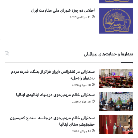
د
ا
اجلاس دو روزه شورای ملی مقاومت ایران
م
11 سپتامبر 2025
ج
م
ع
ی
ز
دیدارها و حمایت‌های بین‌المللی
ن
د
ا
سخنرانی در کنفرانس «ایران فراتر از جنگ، قدرت مردم
ن
به‌عنوان راه‌حل»
ی
18 جولای 2026
ا
ن
سخنرانی خانم مریم رجوی در بنیاد اینائودی ایتالیا
ا
18 جولای 2026
ه
ل
سخنرانی خانم مریم رجوی در جلسه استماع کمیسیون
ت
حقوق‌بشر سنای ایتالیا
س
ن
16 جولای 2026