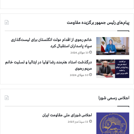
د
ا
ر
ن
م
گ
پیام‌های رئیس جمهور برگزیده مقاومت
ع
و
ر
ه
ض
ر
خانم رجوی از اقدام دولت انگلستان برای لیست‌گذاری
ا
د
سپاه پاسداران استقبال کرد
ع
ش
13 جولای 2026
د
ت
ا
د
درگذشت استاد هنرمند رضا اولیا در ایتالیا و تسلیت خانم
م
ر
مریم رجوی
ا
10 جولای 2026
ع
ت
ر
اجلاس رسمی شورا
ا
ض
ب
اجلاس شورای ملی مقاومت ایران
ه
11 سپتامبر 2025
ا
ع