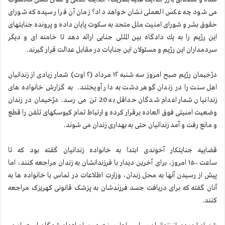
می شود چه عكس العملی نشان خواهد داد؟ زمان آن فرا رسیده كه شورای
حقوق بشر و شورای امنیت ملل متحد به سكوت پایان داده و پرونده جنایتهای
این رژیم را به یك دادگاه بین المللی جنایی ارائه دهد تا خامنه ای و دیگر
سردمداران این رژیم و مسئولان این جنایات در مقابل عدالت قرار گیرند.
دژخیمان رژیم صبح امروز سه شنبه
۱۲
مرداد (
۲
اوت) شمار زیادی از زندانیان
اهل سنت را در زندان گوهر دشت به دار آویختند.
به گزارش خانواده های
زندانیان شمار اعدام شدگان حداقل به 20 تن می رسد. دژخیمان در زندان
وضعیت امنیتی فوق العاده برقرار کرده و ارتباط تمام کیوسکهای تلفن را قطع
و مانع رفت و آمد زندانیان حتی به بهداری زندان می شوند.
قضاییه جنایتکار آخوندی ابتدا به خانواده زندانیان گفته بود که تا
ساعت
۱۵۰۰
امروز، برای آخرین دیدار با فرزندانشان به زندان مراجعه کنند، اما
پیش از رسیدن آنها به محل زندان، وزارت اطلاعات در تماس با خانواده ها به
آنان گفته که برای دریافت جسد فرزندشان به پزشک قانونی کهریزک مراجعه
کنند.