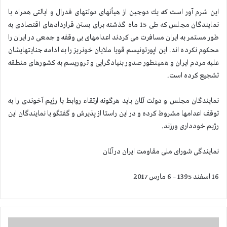
این شرم آور است كه یك دوجین از هیأتهای دولتهای فدرال و ایالتی همراه با
نمایندگان مجلس كه طی 15 ماه گذشته برای بستن قراردادهای اقتصادی به
طور مستمر به ایران مسافرت می كردند اعدامهای بی وقفه و جمعی در ایران را
محكوم نكرده اند. این اپورتونیسم قویا ملایان خونریز را به ادامه جنایتهایشان
علیه مردم ایران و همینطور صدور بنیادگرایی و تروریسم به كشورهای منطقه
تشجیع كرده است.
نمایندگان مجلس و دولت آلمان باید هرگونه ارتقاء روابط با رژیم آخوندی را به
توقف اعدامها مشروط كرده و در این راستا از پذیرش و گفتگو با نمایندگان این
رژیم خودداری ورزند.
نمایندگی شورای ملی مقاومت ایران در آلمان
16 اسفند 1395 – 6 مارس 2017
ا