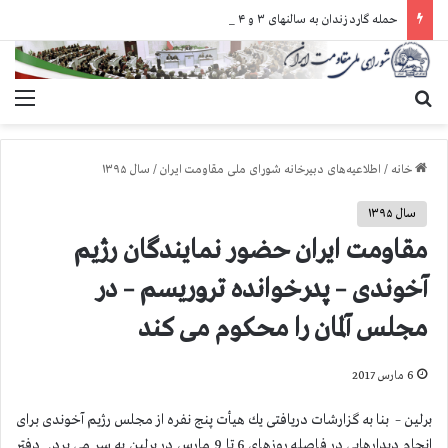
حمله گارد زندان به سالنهای ۳ و ۴ بند ۷ اوین و اعمال فشار بر زندانیان سیاسی در شهرهای مختلف
جستجو برای
منو
خانه
/
اطلاعیه‌های دبیرخانه شورای ملی مقاومت ایران
/
سال ۱۳۹۵
سال ۱۳۹۵
مقاومت ایران حضور نمایندگان رژیم
آخوندی – پدرخوانده تروریسم – در
مجلس آلمان را محكوم می كند
6 مارس 2017
برلین – بنا به گزارشات دریافتی یك هیأت پنج نفره از مجلس رژیم آخوندی برای
انجام دیدارهایی در فاصله روزهای 6 تا 9 مارس در برلین به سر می برد. دفتر