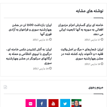
ت
ت
ب
م
نوشته های مشابه
ر
ه
ب
ی
ن
د
خامنه ای برای گسترش اعزام مزدوران
ایران: بازداشت 1500 تن در جشن
د
ا
افغانی به سوریه به آنها تابعیت ایرانی
چهارشنبه سوری و فراخوان به آزادی
ه
ت
می دهد
فوری آنها
ا
س
17 مارس 2017
15 مارس 2017
ی
ر
ز
ک
ایران: شعارهای « مرگ بر اصل ولایت
ایران: به آتش کشیدن عکس خامنه ای،
ن
و
فقیه » و «آخوند باید كشته شه» در
درگیری با نیروی انتظامی و حمله به
د
ب
جشن چهارشنبه سوری
ارگانهای سرکوبگر در جشن چهارشنبه
ا
گ
سوری
14 مارس 2017
ن
ر
14 مارس 2017
ی
ا
ا
ن
ن
ه
س
د
مریم رجوی
ی
ر
ا
آ
س
س
ی
ت