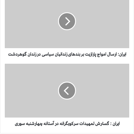
ی
ر
ا
ن
:‌
ا
ر
س
ا
ایران:‌ ارسال امواج پارازیت بر بندهای زندانیان سیاسی در زندان گوهردشت
ل
ا
ا
م
ی
و
ر
ا
ا
ج
ن
پ
:
ا
گ
ر
س
ا
ت
ز
ر
ایران : گسترش تمهیدات سرکوبگرانه در آستانه چهارشنبه سوری
ی
ش