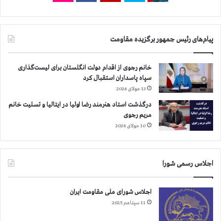
د
ا
ر
ن
ز
ه
پیام‌های رئیس جمهور برگزیده مقاومت
ن
چ
د
ه
ا
ا
خانم رجوی از اقدام دولت انگلستان برای لیست‌گذاری
ن
ر
سپاه پاسداران استقبال کرد
گ
ش
13 جولای 2026
و
ن
ه
ب
درگذشت استاد هنرمند رضا اولیا در ایتالیا و تسلیت خانم
ر
ه
مریم رجوی
د
س
10 جولای 2026
ش
و
ت
ر
ی
اجلاس رسمی شورا
اجلاس شورای ملی مقاومت ایران
11 سپتامبر 2025