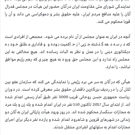
نمایندگی شورای ملی مقاومت ایران در آلمان حضور این هیأت در مجلس فدرال
آلمان را علیه منافع مردم ایران، علیه حقوق بشر و دموكراسی می داند و آن را
قویا محكوم می كند.
آنچه در ایران به عنوان مجلس از آن نام برده می شود، مجمعی از افرادی است
كه در سه دهه گذشته جزیی از حاكمیت بوده و وفاداری مطلق خود به
دیكتاتوری دینی را در عمل و نظر به اثبات رسانده اند. هیچ مخالفی به این
مجلس راه ندارد و این مجلس حق ورود به هیچ چیزی كه رهبر رژیم موافق
نباشد، را ندارد.
هیأتی كه در آلمان به سر می برد رژیمی را نمایندگی می كند كه سازمان عفو بین
الملل آن را در ردیف بزرگترین ناقضان حقوق بشر معرفی كرده است. در دوران
ریاست جمهوری حسن روحانی قریب 3000 نفر طبق آمار رسمی اعدام شده
اند. از ابتدای سال 2017 تاكنون 150 نفر در ایران اعدام شده و یك زن و یك مرد
به مجازات سنگسار محكوم شده اند. در روز ورود هیأت پارلمانی ایران به آلمان دو
زندانی در شهرهای قزوین و شاهرود اعدام شده و یازده نفر دیگر برای اجرای
مجازات اعدام به سلولهای انفرادی منتقل شدند.