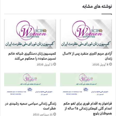
م
نوشته های مشابه
و
ر
د
ق
ت
ل‌
ع
ا
م
آزادی مریم اکبری منفرد پس از ۱۷سال
کمیسیون زنان دستگیری شبانه خانم
۱
زندان
نسرین ستوده را محکوم می‌کند
۳
8 آوریل 2026
2 آوریل 2026
۶
۷
ر
ا
د
ر
ت
فراخوان به اقدام فوری برای لغو حکم
زندگی زندانی سیاسی سمیه رشیدی در
ب
اعدام گلی کوهکن زندانی ۲۵ ساله از
خطر است
ل
هموطنان بلوچ
21 سپتامبر 2025
ی