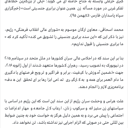
کبری خزعلی وابسته به جناح خامنه ای می گوید: «یکی از بزرگترین خطاهای
تفکر غربی در مورد مسأله زن همین عنوان برابری جنسیتی است» (خبرگزاری
سپاه پاسداران-فارس-12بهمن ۹۵).
محمد اسحاقی، معاون ارگان موسوم به «شورای عالی انقلاب فرهنگی» رژیم،
نیز با ذکر این که «این سند برابری جنسیتی را تشویق می کند» تأکید کرد که «
ما برابری جنسیتی را قبول نداریم».
بنا بر این سند که در اجلاس عالی‌ سران کشورها در ملل متحد در سپتامبر ۲۰۱۵
در نیویورک به تصویب رسید، رهبران کشورها متعهد شدند از اول ژانویه ۲۰۱۶،
جهت «تضمین آموزش با کیفیت، برابر و فراگیر و ترویج فرصتهای یادگیری
مادام‌العمر برای همه و به کارگیری تمامی ابزارها برای تحقق این هدف»
برنامه‌ریزی لازم را انجام دهند.
علت هراس و وحشت سران رژیم از این سند این است که این رژیم در اساس با
سیاستهای زن ستیزانه و سرکوب زنان، ارعاب کل جامعه و مهار اعتراضات
اجتماعی را پیش می برد و به همین دلیل هرگز به خواست خود به چنین ضوابط
بین المللی حتی در صورتی که الزام اجرایی نیز نداشته باشد، تن نخواهد داد.