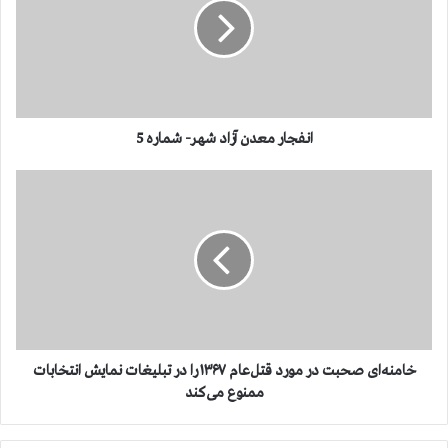
ج
ا
ر
م
ع
د
ن
انفجار معدن آزاد شهر- شماره 5
آ
ز
خ
ا
ا
د
م
ش
ن
ه
ه‌
ر
ا
-
ی
ش
ص
م
ح
ا
ب
خامنه‌ای صحبت در مورد قتل‌عام ۱۳۶۷ را در تبلیغات نمایش انتخابات
ر
ت
ممنوع می‌کند
ه
د
5
ر