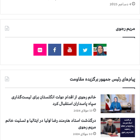
4 دسامبر 2025
غ
ا
ت
ن
مریم رجوی
م
ا
ی
ش
ا
ن
ت
خ
پیام‌های رئیس جمهور برگزیده مقاومت
ا
ب
خانم رجوی از اقدام دولت انگلستان برای لیست‌گذاری
ا
سپاه پاسداران استقبال کرد
ت
م
13 جولای 2026
م
درگذشت استاد هنرمند رضا اولیا در ایتالیا و تسلیت خانم
ن
مریم رجوی
و
10 جولای 2026
ع