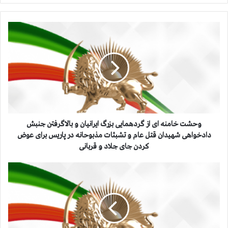
و
ح
ش
ت
خ
ا
م
ن
ه
ا
وحشت خامنه ای از گردهمایی بزرگ ایرانیان و بالاگرفتن جنبش
ی
دادخواهی شهیدان قتل عام و تشبثات مذبوحانه در پاریس برای عوض
ا
كردن جای جلاد و قربانی
ز
گ
م
ر
ر
د
ی
ه
م
م
ر
ا
ج