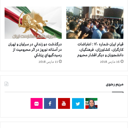
ا
ت
س
ن
ت
ج
ق
ن
ب
ب
ا
ش
ل
د
و
قیام ایران-شماره ۱۲۰ : اعتراضات
درگذشت دو زنداني در سراوان و تهران
ا
ب
کارگران، کشاورزان، فرهنگیان،
در آستانه نوروز در اثر محروميت از
د
ر
دانشجویان و دیگر اقشار محروم
رسيدگيهاي پزشكي
خ
ض
16 مارس 2018
15 مارس 2018
و
ر
ا
و
ه
ر
ی
مریم رجوی
ت
ش
ا
ه
ع
ی
م
د
ا
ا
ل
ن
ك
ق
ا