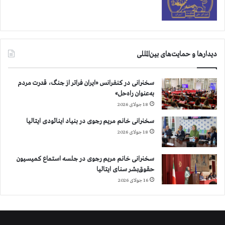
ر
ا
پ
خ
ا
ر
ر
ا
ی
ج
دیدارها و حمایت‌های بین‌المللی
س
پ
ب
ا
ر
س
سخنرانی در کنفرانس «ایران فراتر از جنگ، قدرت مردم
ا
د
به‌عنوان راه‌حل»
ی
ا
18 جولای 2026
ع
ر
و
ا
سخنرانی خانم مریم رجوی در بنیاد اینائودی ایتالیا
ض
ن
18 جولای 2026
ك
و
ر
ش
سخنرانی خانم مریم رجوی در جلسه استماع کمیسیون
د
ب
حقوق‌بشر سنای ایتالیا
ن
ه
ج
16 جولای 2026
ن
ا
ظ
ی
ا
ج
م
ل