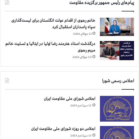
پیام‌های رئیس جمهور برگزیده مقاومت
ت
م
ل
ل
ع
و
خانم رجوی از اقدام دولت انگلستان برای لیست‌گذاری
ا
ف
سپاه پاسداران استقبال کرد
م
و
13 جولای 2026
و
ر
ت
ی
درگذشت استاد هنرمند رضا اولیا در ایتالیا و تسلیت خانم
ش
آ
مریم رجوی
ب
ن
10 جولای 2026
ث
ه
ا
ا
ت
ت
اجلاس رسمی شورا
م
أ
ذ
ك
ب
ی
اجلاس شورای ملی مقاومت ایران
و
د
11 سپتامبر 2025
ح
م
ا
ی
ن
ك
ه
ن
اجلاس دو روزه شورای ملی مقاومت ایران
د
د
11 سپتامبر 2025