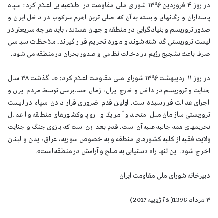
در روز ۴ فروردین ۱۳۹۶ شورای ملی مقاومت در اطلاعیه یی اعلام كرد: سپاه
پاسداران و ارگانهای وابسته به آن كه اصلی ترین اهرم سركوب در داخل ایران و
صدور تروریسم و بنیادگرایی در منطقه و جهان هستند، باید هر چه سریعتر در
لیست تروریستی گذاشته شوند و مورد تحریم قرار گیرند. ملاحظات سیاسی
صرفا باعث تشجیع رژیم در دخالت نظامی و صدور بحران در منطقه می شود.
در روز ۱۱ اردیبهشت ۱۳۹۶ شورای ملی مقاومت اعلام كرد: «با گذشت ۳۸ سال
جنایت و تروریسم در داخل و خارج ایران، زمان حسابرسی توسط مردم ایران و
اجرای عدالت فرارسیده است. اولین قدم ضروری قرار دادن سپاه در لیست
تروریستی سازمان ملل متحد و آمریكا و اروپا وكشورهای منطقه و اعمال
تحریمهای همه جانبه علیه آن است. قدم بعد این است كه بازوی جنگ و جنایت
ولایت فقیه از كلیه كشورهای منطقه و به خصوص سوریه، عراق، یمن و لبنان
اخراج شود. این تنها راه دستیابی به صلح و آرامش در منطقه است».
دبیرخانه شورای ملی مقاومت ایران
۳ مرداد 1396( ۲۵ ژوییه 2017)