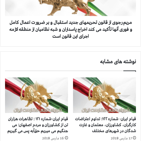
ی
و
ی
ی
ب
ا
ز
ز
مریم رجوی از قانون تحریمهای جدید استقبال و بر ضرورت اعمال كامل
ر
ق
و فوری آنها تأكید می كند اخراج پاسداران و شبه نظامیان از منطقه لازمه
گ
ا
اجرای این قانون است
ا
ن
ی
و
ر
ن
ا
نوشته های مشابه
ت
ن
ح
ی
ر
ا
ی
ن
م
و
ه
ب
ا
ا
ی
ل
ج
قیام ایران- شماره ۱۲۲: تداوم اعتراضات
قیام ایران-شماره ۱۲۱ : تظاهرات هزاران
ا
د
کارگران، کشاورزان، معلمان و غارت
تن از کشاورزان و مردم اصفهان: می
گ
ی
شدگان در شهرهای مختلف
جنگیم می میریم حق‌آبه پس می گیریم
ر
د
17 مارس 2018
16 مارس 2018
ف