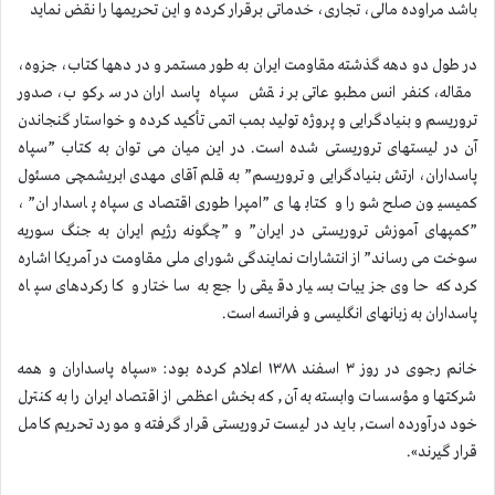
باشد مراوده مالی، تجاری، خدماتی برقرار كرده و این تحریمها را نقض نماید
در طول دو دهه گذشته مقاومت ایران به طور مستمر و در دهها كتاب، جزوه،
مقاله، كنفرانس مطبوعاتی بر نقش سپاه پاسداران در سركوب، صدور
تروریسم و بنیادگرایی و پروژه تولید بمب اتمی تأكید كرده و خواستار گنجاندن
آن در لیستهای تروریستی شده است. در این میان می توان به كتاب ”سپاه
پاسداران، ارتش بنیادگرایی و تروریسم” به قلم آقای مهدی ابریشمچی مسئول
كمیسیون صلح شورا و كتابهای ”امپراطوری اقتصادی سپاه پاسداران” ،
”كمپهای آموزش تروریستی در ایران” و ”چگونه رژیم ایران به جنگ سوریه
سوخت می رساند” از انتشارات نمایندگی شورای ملی مقاومت در آمریكا اشاره
كرد كه حاوی جزییات بسیار دقیقی راجع به ساختار و كاركردهای سپاه
پاسداران به زبانهای انگلیسی و فرانسه است.
خانم رجوی در روز ۳ اسفند ۱۳۸۸ اعلام كرده بود: «سپاه پاسداران و همه
شركتها و مؤسسات وابسته به آن, كه بخش اعظمی از اقتصاد ایران را به كنترل
خود درآورده است, باید در لیست تروریستی قرار گرفته و مورد تحریم كامل
قرار گیرند».