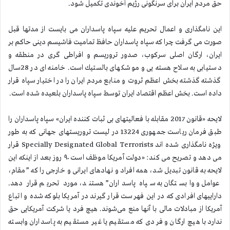
حق مردم ایران برای سرنگونی رژیم آخوندی تكمیل شود.
این نامگذاری و اعمال تحریم علیه سپاه پاسداران می بایست از مدتها قبل
صورت می گرفت چرا كه سپاه پاسداران حافظ تمامیت فاشیسم دینی حاكم بر
ایران، ارگان اصلی سركوب، صدور تروریسم و افراطی گری در منطقه و
دستیابی به سلاح هسته یی و موشكهای بالستیك است. خامنه ای در 28سال
گذشته گذشته بخش اعظم ثروت و منابع مردم ایران را در اختیار سپاه قرار
داده است. بخش اعظم اقتصاد ایران توسط سپاه پاسداران بلعیده شده است.
لایحه «قانون 2017 مقابله با فعالیتهای بی ثبات کننده ایران» سپاه پاسداران را
طبق فرمان ریاست جمهوری 13224 در لیست تروریستهای جهانی كه به طور
ویژه نامگذاری شده اند
Specially Designated Global Terrorists
قرار
می دهد و تصریح می كند: «دولت آمریكا موظف است ۹۰ روز بعد از اینكه این
لایحه به قانون تبدیل شد، همه افراد و نهادهای ایرانی و خارجی را كه ”مقام،
عوامل و وابستگان به سپاه پاسداران” هستند، مورد تحریم قرار دهد.
داراییهای افرادی که در این فهرست قرار گیرند در آمریکا بلوکه شده و اتباع
آمریکا از مبادلات مالی با آنها منع می‌شوند. هیچ فرد یا شركت آمریكایی حق
ندارد با هیچ ارگان و فردی كه مستقیم یا غیر مستقیم به پاسداران وابسته