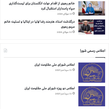
ش
ح
خانم رجوی از اقدام دولت انگلستان برای لیست‌گذاری
ه
س
سپاه پاسداران استقبال کرد
ا
ی
13 جولای 2026
ی
ن
ج
ی
درگذشت استاد هنرمند رضا اولیا در ایتالیا و تسلیت خانم
ه
آ
مریم رجوی
ا
خ
10 جولای 2026
ن
و
ش
ن
م
د
اجلاس رسمی شورا
و
م
ل
ز
ح
د
اجلاس شورای ملی مقاومت ایران
ق
و
11 سپتامبر 2025
و
ر
ق‌
ل
ب
ب
ش
ن
اجلاس دو روزه شورای ملی مقاومت ایران
ر
ا
11 سپتامبر 2025
ا
ن
س
ی
ت
ب