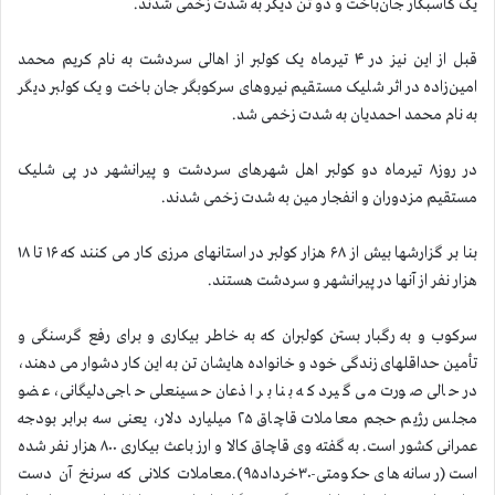
یک کاسبکار جان‌باخت و دو تن دیگر به شدت زخمی شدند
.
قبل از این نیز در
۴
تیرماه یک کولبر از اهالی سردشت به نام کریم محمد
امین‌زاده در اثر شلیک مستقیم نیروهای سركوبگر جان باخت و یک کولبر دیگر
به نام محمد احمدیان به شدت زخمی شد
.
در روز
۸
تیرماه دو کولبر اهل شهرهای سردشت و پیرانشهر در پی شلیک
مستقیم مزدوران و انفجار مین به شدت زخمی شدند
.
بنا بر گزارشها بیش از ٦٨ هزار کولبر در استانهای مرزی كار می كنند که ١٦ تا ١٨
هزار نفر از آنها در پیرانشهر و سردشت هستند
.
سرکوب و به رگبار بستن کولبران که به خاطر بیكاری و برای رفع گرسنگی و
تأمین حداقلهای زندگی خود و خانواده هایشان تن به این کار دشوار می دهند،
در حالی صورت می گیرد که بنا بر اذعان حسینعلی حاجی‌دلیگانی، عضو
مجلس رژیم حجم معاملات قاچاق
۲۵
میلیارد دلار، یعنی سه برابر بودجه
عمرانی کشور است. به گفته وی قاچاق کالا و ارز باعث بیکاری
۸۰۰
هزار نفر شده
است (رسانه های حکومتی-
۳۰
خرداد
۹۵).
معاملات کلانی كه سرنخ آن دست