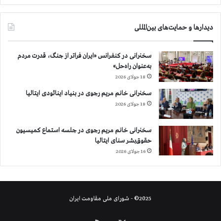
ه‌
م
دیدارها و حمایت‌های بین‌المللی
ن
ظ
و
سخنرانی در کنفرانس «ایران فراتر از جنگ، قدرت مردم
ر
به‌عنوان راه‌حل»
ن
18 جولای 2026
ف
و
سخنرانی خانم مریم رجوی در بنیاد اینائودی ایتالیا
ذ
18 جولای 2026
د
ا
سخنرانی خانم مریم رجوی در جلسه استماع کمیسیون
د
حقوق‌بشر سنای ایتالیا
ن
16 جولای 2026
ا
و
د
ر
ک
2025© - شورای ملی مقاومت ایران
ش
و