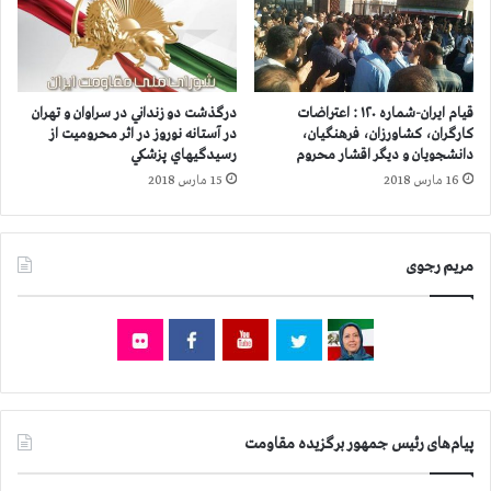
ح
ع
ه
ا
ا
ت
ع
آ
د
خ
قیام ایران-شماره ۱۲۰ : اعتراضات
درگذشت دو زنداني در سراوان و تهران
ا
و
کارگران، کشاورزان، فرهنگیان،
در آستانه نوروز در اثر محروميت از
م
ن
دانشجویان و دیگر اقشار محروم
رسيدگيهاي پزشكي
ه
د
16 مارس 2018
15 مارس 2018
ا
ی
،
ب
د
ر
ه
مریم رجوی
ا
ن
ی
ک
س
ج
ف
ی
ی
ب
د
ه
س
ا
ا
پیام‌های رئیس جمهور برگزیده مقاومت
ر
ز
ز
ی