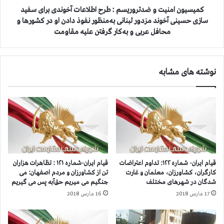
ت
ن
کمیسیون امنیت و ضدتروریسم : طرح اطلاعات آخوندی برای سفید
ا
ی
سازی حسینی آخوند مزدور لبنانی به‌منظور نفوذ دادن او در کشورها و
ر
ت
محافل عربی و به‌کار گرفتن علیه مقاومت
و
و
پ
ض
ا
د
ی
نوشته های مشابه
ت
ی
ر
ب
و
ه
ر
ا
ی
ی
س
ر
م
ا
:
ن
ط
قیام ایران- شماره ۱۲۲: تداوم اعتراضات
قیام ایران-شماره ۱۲۱ : تظاهرات هزاران
د
ر
کارگران، کشاورزان، معلمان و غارت
تن از کشاورزان و مردم اصفهان: می
ر
ح
شدگان در شهرهای مختلف
جنگیم می میریم حق‌آبه پس می گیریم
ب
ا
17 مارس 2018
16 مارس 2018
ح
ط
ب
ل
و
ا