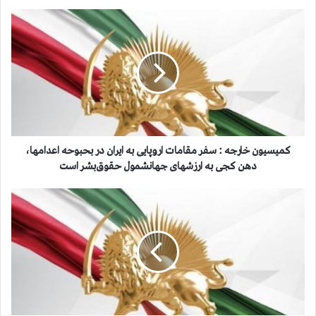
ک
م
ی
س
ی
و
ن
خ
ا
ر
کمیسیون خارجه : سفر مقامات اروپایی به ایران در بحبوحه اعدامها،
ج
دهن کجی به ارزشهای جهانشمول حقوق‌بشر است
ه
:
ک
س
م
ف
ی
ر
س
م
ی
ق
و
ا
ن
م
ا
ا
م