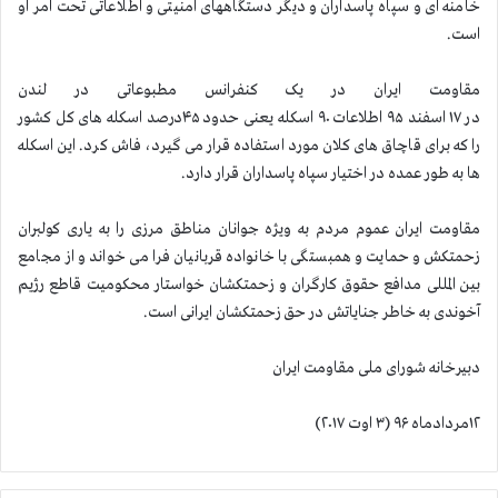
خامنه ای و سپاه پاسداران و دیگر دستگاههای امنیتی و اطلاعاتی تحت امر او
است
.
مقاومت ایران در یک کنفرانس مطبوعاتی در لندن
در
۱۷
اسفند
۹۵
اطلاعات
۹۰
اسکله یعنی حدود
۴۵
درصد اسکله های کل کشور
را که برای قاچاق های كلان مورد استفاده قرار می گیرد، فاش كرد. این اسكله
ها به طور عمده در اختیار س‍پاه پاسداران قرار دارد
.
مقاومت ایران عموم مردم به ویژه جوانان مناطق مرزی را به یاری كولبران
زحمتكش و حمایت و همبستگی با خانواده قربانیان فرا می خواند و از مجامع
بین المللی مدافع حقوق كارگران و زحمتكشان خواستار محكومیت قاطع رژیم
آخوندی به خاطر جنایاتش در حق زحمتكشان ایرانی است
.
دبیرخانه شورای ملی مقاومت ایران
۱۲مردادماه ۹۶ (۳ اوت ۲۰۱۷
)