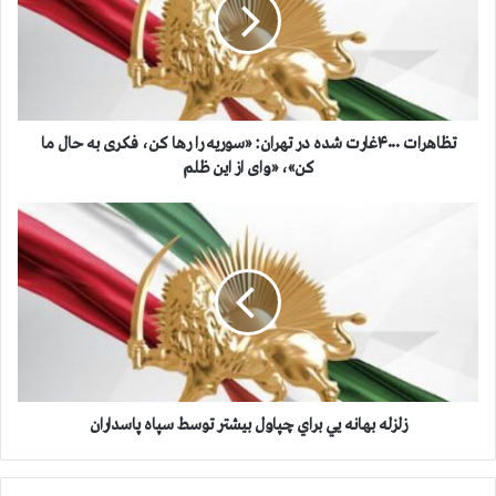
ه
ر
ا
ت
۴
۰
۰
تظاهرات ۴۰۰۰غارت شده در تهران: «سوریه را رها کن، فکری به حال ما
۰
کن»، «وای از این ظلم
غ
ا
ز
ر
ل
ت
ز
ش
ل
د
ه
ه
ب
د
ه
ر
ا
ت
ن
ه
ه
زلزله بهانه یي براي چپاول بيشتر توسط سپاه پاسداران
ر
ی
ا
ي
ن
ب