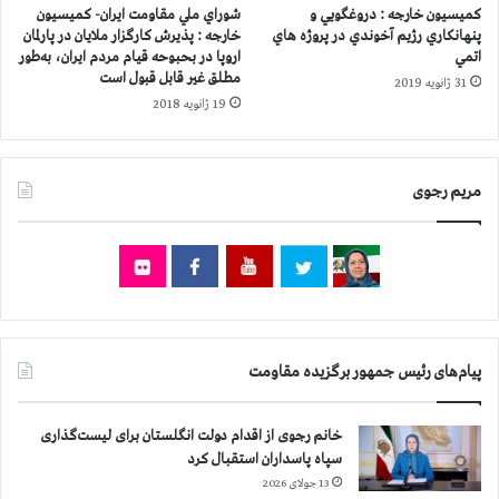
ح
پ
كميسيون خارجه : دروغگويي و
شوراي ملي مقاومت ايران- كميسيون
ا
پنهانكاري رژيم آخوندي در پروژه هاي
خارجه : پذيرش كارگزار ملايان در پارلمان
ا
اتمي
اروپا در بحبوحه قيام مردم ايران، به‌طور
ل
س
مطلق غير قابل قبول است
م
د
31 ژانویه 2019
ا
19 ژانویه 2018
ا
ک
ر
ن
ا
»
ن
مریم رجوی
،
«
و
ا
ی
ا
ز
ا
پیام‌های رئیس جمهور برگزیده مقاومت
ی
ن
ظ
خانم رجوی از اقدام دولت انگلستان برای لیست‌گذاری
ل
سپاه پاسداران استقبال کرد
م
13 جولای 2026