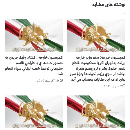
نوشته های مشابه
:
ر
«
ا
س
ي
و
چ
ر
پ
ی
ا
ه
و
ر
ل
ا
ب
کمیسیون خارجه: سفر وزیر خارجه
كميسيون خارجه : كشتن رفيق حريري به
ر
ي
ایرلند به تهران اگر با محكوميت قاطع
دستور خامنه اي با طراحي قاسم
ه
ش
نقض حقوق بشر و تروريسم همراه
سليماني توسط شعبه لبناني سپاه انجام
ا
ت
نباشد از سوي رژيم آخوندها چراغ سبز
شد
ک
ر
براي ادامه اين جنايات بحساب مي آيد
19 آگوست 2020
ن
ت
7 مارس 2021
،
و
ف
س
ک
ط
ر
س
ی
پ
ب
ا
ه
ه