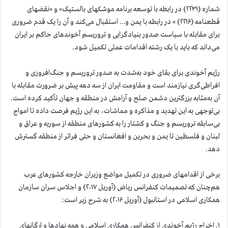
شماره (۲۲۳۱) در رابطه با توسعه برنامه موشکهای بالستیک» و «نقضهای
قطعنامه (۲۲۱۶) » در رابطه با یمن و… استقبال می‌کند و آن را یک قدم ضروری
برای مقابله با سیاست صدور بنیادگرایی و تروریسم آخوندهای حاکم بر ایران
می‌داند که باید با یک رشته اقدامات عملی تکمیل شود.
رژیم آخوندی برای بقای خود به‌شدت به صدور تروریسم و جنگ‌افروزی و
افراطی‌گری نیازمند است و مقاومت ایران از سه دهه پیش بر ضرورت مقابله با
آن به‌مثابه بزرگترین دشمن صلح و آرامش در منطقه و جهان تأکید کرده است.
بی‌توجهی به این تهدید و مذاکره و مماشات، به این رژیم فرصت داده تا امواج
بی‌سابقه تروریسم و جنگ و کشتار را به کشورهای منطقه از سوریه و عراق و
لبنان و فلسطین تا یمن و بحرین و افغانستان و حتی فراتر از منطقه گسترش
دهد.
برخی از اقدامهای ضروری در تکمیل مواضع وزیران خارجه کشورهای عرب
هم‌چنان که تصمیمات کنفرانس ریاض (آوریل ۲۰۱۷) و اجلاس سران سازمان
همکاری اسلامی در استانبول (آوریل ۲۰۱۶) به شرح زیر است:
۱. اخراج رژیم آخوندی از کنفرانس همکاری اسلامی و همه نهادها و ارگانهای