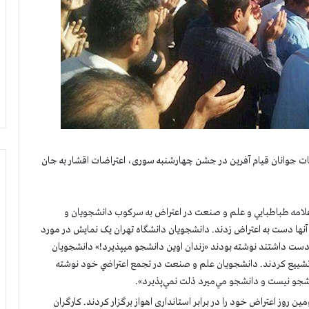
۲۲ و۲۳ اسفند علاوه بر اعتراضات جوانان قیام آفرین در جشن چهارشنبه سوری، اعتراضات اقشار به جان
 تهران، علامه طباطبايي و علم و صنعت در اعتراض به سركوب دانشجويان و
آنها دست به اعتراض زدند. دانشجويان دانشگاه تهران یک نمایش در مورد
در دست داشتند نوشته بودند «زندان اوين دانشجو ميپذيرد!» دانشجویان
تشييع کردند. دانشجويان علم و صنعت در تجمع اعتراضي خود نوشته
نشجو نيست و دانشجو مي‌ميرد ذلت نمي‌پذيرد».
یست و سومین روز اعتراض خود را در برابر استانداری اهواز برگزار کردند. کارگران