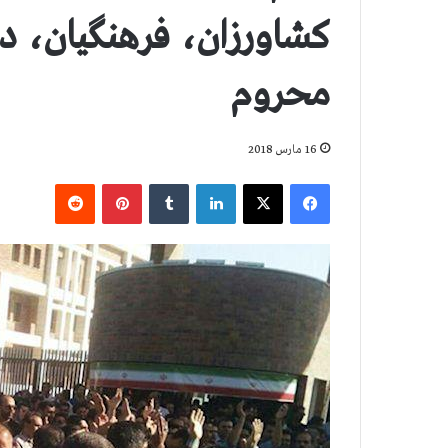
کشاورزان، فرهنگیان، دا
محروم
16 مارس 2018
فیس بوک
X
لینکدین
‫تامبلر
‫پین‌ترست
‫رددیت