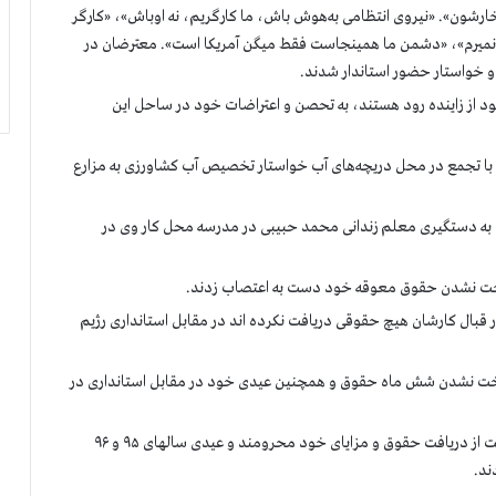
شون». «نیروی انتظامی به‌هوش باش، ما کارگریم، نه اوباش»، «كارگر
جا نميرم»، «دشمن ما همينجاست فقط ميگن آمريكا است». معترضان در
 و خواستار حضور استاندار شدند.
 از زاینده رود هستند، به تحصن و اعتراضات خود در ساحل این
ا تجمع در محل دریچه‌های آب خواستار تخصیص آب کشاورزی به مزارع
ض به دستگیری معلم زندانی محمد حبیبی در مدرسه محل کار وی در
 قبال کارشان هیچ حقوقی دریافت نکرده اند در مقابل استانداری رژیم
پرداخت نشدن شش ماه حقوق و همچنین عیدی خود در مقابل استانداری در
جمعی از کارگران کارخانه کنتورسازی قزوین که ۹ماه است از دریافت حقوق و مزایای خود محرومند و عیدی سالهای ۹۵ و ۹۶
ند.