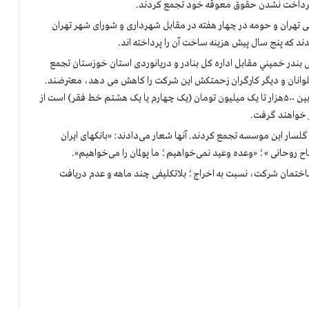
 پرداخت نشدن حقوق معوقه خود تجمع کردند.
 تهران و حومه در چهار هفته در مقابل شهرداری و شورای شهر تهران
ند که پنج سال پیش هزینه ساخت آن را پرداخته اند.
ندر خميني مقابل اداره کل بنادر و دریانوردی استان خوزستان تجمع
صوبه ‌یی که از ابتدای سال ۹۷ دستمزد ملوانان و دیگر کارگران زحمتکش این شركت را کاهش می دهد، معترضند.
با این مصوبه کارانه ۴۰۰ملوان و کارگران ساده شرکت که بین ۵۰۰هزار تا یک میلیون تومان (یک چهارم یا یک هشتم خط فقر) است از
ر خواهند گرفت.
ار این موسسه تجمع کردند. آنها شعار می‌دادند: «بانکهای ایران
اح روحانی »؛ «وعده وعید نمی‌خواهیم؛ ما پولمان را می‌خواهیم».
ختمان شرکت، نسبت به اخراج؛ بلاتکلیفی چند ماهه و عدم دریافت