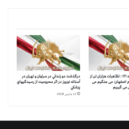
ه
۱
۲
۱
:
ت
ظ
ا
ه
ر
ا
ت
قیام ایران-شماره ۱۲۱ : تظاهرات هزاران تن از
درگذشت دو زنداني در سراوان و تهران در
ه
م اصفهان: می جنگیم می
آستانه نوروز در اثر محروميت از رسيدگيهاي
ز
 می گیریم
پزشكي
ا
15 مارس 2018
ر
ا
ن
ت
ن
ا