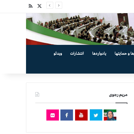
X
خوراک
ها و حمایتها
یادواره‌ها
انتشارات
ویدئو
مریم رجوی