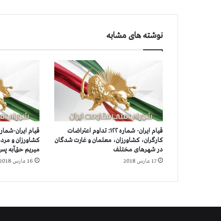
د
ر
س
نوشته های مشابه
ر
ا
و
ا
ن
و
ت
ه
ر
قیام ایران- شماره ۱۲۲: تداوم اعتراضات
ا
کارگران، کشاورزان، معلمان و غارت شدگان
کشاورزان و مرد
ن
در شهرهای مختلف
میریم حق‌آبه پس
د
17 مارس 2018
16 مارس 2018
ر
آ
س
ت
ا
ن