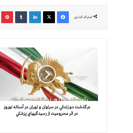
فیس بوک
X
لینکدین
‫تامبلر
‫پین
اشتراک گذاری
د
ر
گ
ذ
ش
ت
د
و
ز
ن
درگذشت دو زنداني در سراوان و تهران در آستانه نوروز
د
در اثر محروميت از رسيدگيهاي پزشكي
ا
ن
ي