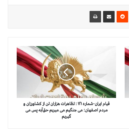
‌ترست
‫رددیت
اشتراک گذاری از طریق ایمیل
چاپ
ق
ی
ا
م
ا
ی
ر
ا
ن
-
قیام ایران-شماره ۱۲۱ : تظاهرات هزاران تن از کشاورزان و
ش
مردم اصفهان: می جنگیم می میریم حق‌آبه پس می
م
گیریم
ا
ر