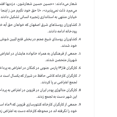
شعار می‌دادند: «حسین حسین شعارشون، دزدیها افتخار
مي‌ميرد ذلت نمي‌پذيرد»، «تا حق خود نگيرم من ز اين
خیابان منتهی به استانداری زنجیره انسانی تشکیل دادند
کشاورزان روستاهای شرق اصفهان که خواهان حق آبه خود
رودخانه ادامه دادند.
کشاورزان روستای شیخ عجم در بخش فتح المبین شوش ب
خود شدند.
جمعی از فرهنگیان به همراه خانواده هایشان در اعترا
شهریار متحصن شدند.
کارگران فاز۱۴ پارس جنوبی در کنگان در اعتراض به پرداخت نشدن حقوق معوقه خود دست به اعتصاب زدند.
کارگران کارخانه کاشی حافظ در شیراز که یکسال است در
تجمع اعتراضی بر پا کردند.
کارگران متالوژی پودر ایران در قزوین در اعتراض به 
این شهر دست به تجمع زدند.
خود را نگرفته اند در محوطه کارخانه دست به اعتراض زد