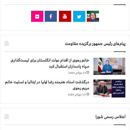
ن
ر
ح
و
د
پ
ا
ر
ق
ت
ل
ا
ه
ب
پیام‌های رئیس جمهور برگزیده مقاومت
ا
گ
ي
ا
ا
ز
خانم رجوی از اقدام دولت انگلستان برای لیست‌گذاری
ي
ا
سپاه پاسداران استقبال کرد
م
ش
13 جولای 2026
ن
ك
ي
آ
درگذشت استاد هنرمند رضا اولیا در ایتالیا و تسلیت خانم
و
مریم رجوی
ر
10 جولای 2026
اجلاس رسمی شورا