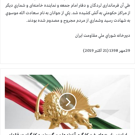
طي آن فرمانداری لردگان و دفتر امام جمعه و نماینده خامنه‌ای و شماري ديگر
از مراكز حكومتي به آتش کشیده شد. يكي از جوانان به نام سعادت الله موسوي
به شهادت رسيد وشماري از مردم مجروح و مصدوم شده بودند.
دبيرخانه شوراي ملي مقاومت ايران
29مهر 1398 (21 اكتبر 2019)
ا
ي
ر
ا
ن
:
س
ي
ا
س