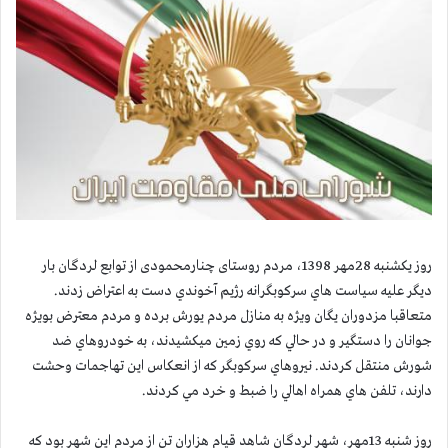
روز یکشنبه 28مهر 1398، مردم روستای چنارمحمودی از توابع لردگان بار
ديگر عليه سياست هاي سركوبگرانه رژيم آخوندي دست به اعتراض زدند.
متعاقبا مزدوران يگان ويژه به منازل مردم یورش برده و مردم معترض بويژه
جوانان را دستگیر و در حالي كه روي زمين ميكشيدند، به خودروهاي ضد
شورش منتقل كردند. نيروهاي سركوبگر كه از انعكاس اين تهاجمات وحشت
دارند، تلفن هاي همراه اهالي را ضبط و خرد مي كردند.
روز شنبه 13مهر، شهر لردگان شاهد قيام هزاران تن از مردم اين شهر بود كه