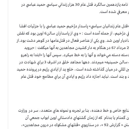
کاهش
20 سال پيش در نشريه مجاهد به تاريخ 12 مرداد 1378 در ويژه نامه يازدهمين سالگرد قتل عام 30 هزار زنداني سياسي حميد عباسي در
صدا
م معرفي شده است.
از
کلیدهای
 خلق ايران همچنين در مرداد 1378 در كتاب«قتل عام زندانيان سياسي» پاسدار دژخيم حميد عباسي را با جزئيات افشا
بالا
كرده است (صفحات 193-258-269-270-272-278 ). در معرفي دژخيم، از جمله آمده است : « وي از پاسداران سالن6 اوين بود كه نقش
و
اديار اوين شد. وي يكي از عناصر فعال در قتل‌عامها در گوهر دشت بود.از
پایین
سال68 نيز دوباره داديار اوين شده است». او در صبح جمعه 21 مرداد 67 در هنگام به دار كشيدن مجاهدين به آنها ميگفت : «برويد
استفاده
 دسته مي‌خواند و آنها را به خط ميكرد. سپس آنها را «ابتدا به راهرو
کنید.
مرگ و پس از يك مهلت چند دقيقه يي براي نوشتن وصيتنامه به سالن حسينيه» ميبردند. دهها مجاهد خلق در اشرف 3 براي شهادت در
بين المللي در ميان گذاشته شده است، خلع يد از ايادي رژيم در پرونده حميد
 بند است. نبايد اجازه داد رژيم و ايادي آن براي مطامع خود قتل عام
منابع خاص و خط دهنده، بنا بر تجربه و نمونه هاي متعدد، سر در وزارت
ن گمنام يا بدنام كه از زمان گشتهاي دادستاني اوين ابواب جمعي آن
هستند، آنطور كه ميخواهداطلاع رساني مي‌كند. از جمله در نوشتن « گزارش 92 »، در سناريوي «قتلهاي مشكوك در درون مجاهدين»،