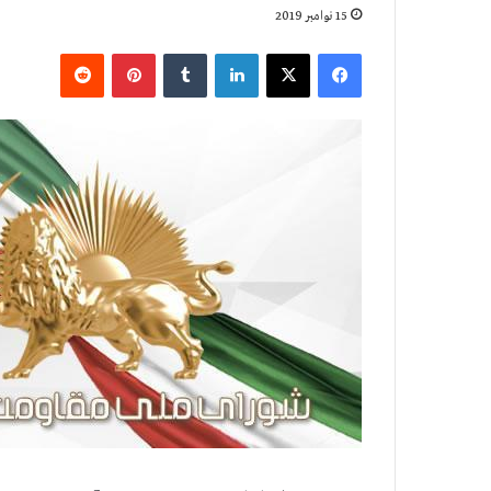
15 نوامبر 2019
فیس بوک
X
لینکدین
‫تامبلر
‫پین‌ترست
‫رددیت