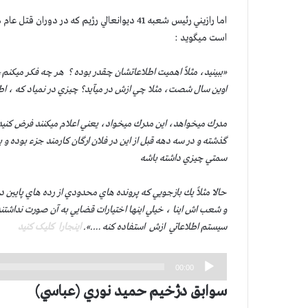
اما رازيني رئيس شعبه 41 ديوانعالي رژيم كه 
است ميگويد :
«ببينيد، مثلاً اهميت اطلاعاتشان چقدر بوده ؟ هر چه فكر ميكنم، 
اوين سال شصت، مثلا چي ازش در ميآيد؟ چيزي در نمياد كه ، ا
مدرك ميخواهد، اين مدرك ميخواد، يعني اعلام ميكنند فرض كنيد 
گذشته و در سه دهه قبل از اين در فلان ارگان كارمند جزء بوده و 
سمتي چيزي داشته باشه
حالا مثلاً يك بازجويي كه پرونده هاي محدودي از رده هاي پايي
و شعب اش اينا ، خيلي اينها اختيارات قضايي به آن صورت نداشتن
سيستم اطلاعاتي ازش استفاده كنه ….».
اینجارا کلیک کنید
پخش‌کننده
00:00
صوت
سوابق دژخيم حميد نوري (عباسي)