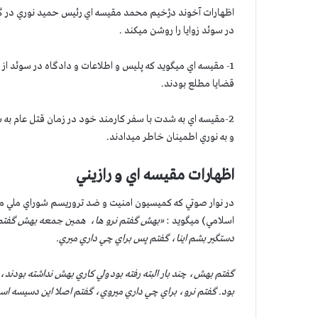
اظهارات آخوند دژخيم محمد مقيسه اي رئيس حميد نوري در گ
در سوئد زوايا را روشن ميكند .
1- مقيسه اي ميگويد كه پليس و اطلاعات و دادگاه در سوئد از
قضايا مطلع بودند.
2-مقيسه اي به شدت با سفر كارمند خود در زمان قتل عام به س
و به نوري اطمينان خاطر ميدادند.
اظهارات مقيسه اي و رازيني
اسلامي) ميگويد :
«
بهش گفتم نرو ها، همين جمعه بهش گفتم ن
دستگير بشم اينا، گفتم پس براي چي داري ميري.
گفتم بهش، چند بار البته رفته بود ولي كاري بهش نداشته بودند
بود. گفتم نرو، براي چي داري ميروي، گفتم اصلا اين دسيسه است