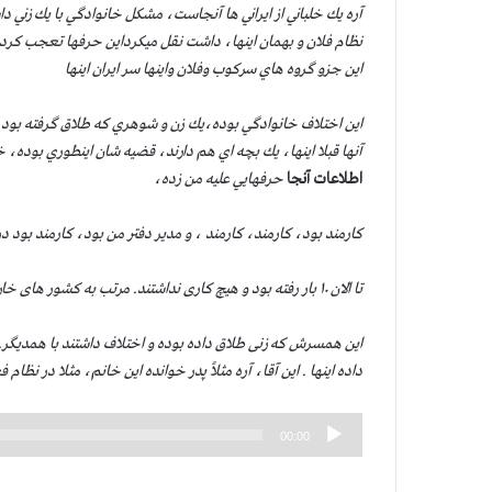
آره يك خلباني از ايراني ها آنجاست، مشكل خانوادگي با يك زني دا
نظام فلان و بهمان اينها، داشت نقل ميكرداين حرفها تعجب كرد
اين جزو گروه هاي سركوب وفلان واينها سر ايران اينها
اين اختلاف خانوادگي بوده،يك زن و شوهري كه طلاق گرفته بود از
آنها قبلا اينها، يك بچه اي هم دارند، قضيه شان اينطوري بوده
اطلاعات آنجا
حرفهايي عليه من زده،
كارمند بود، كارمند، كارمند ، و مدير دفتر من بود، كارمند بود د
تا الان ۱۰ بار رفته بود و هیچ کاری نداشتند. مرتب به کشور های خارجی میرفت و منعی وجود نداشت
این همسرش که زنی طلاق داده بوده و اختلاف داشتند با همدیگر. ا
داده اینها . این آقا، آره مثلاً پدر خوانده این خانم، مثلا در نظام
پخش‌کننده
00:00
صوت