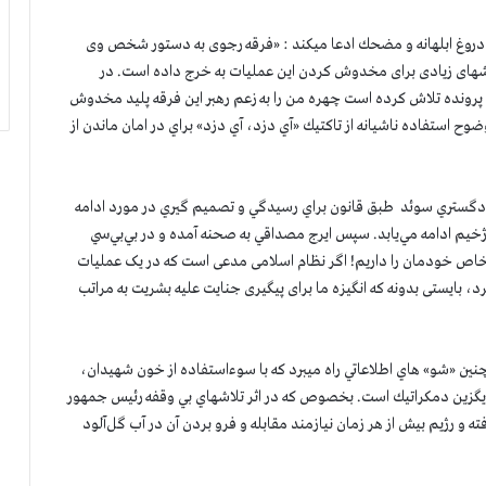
دروغ ابلهانه و مضحك ادعا ميكند : «فرقه رجوی به دستور شخص وی
لع شدن از پیروزی بزرگ عملیات ”دادخواهی ۶۷“ تلاشهای زیادی برای مخدوش کردن این عملیات به خرج داده است. در
ی پرونده تلاش کرده است چهره من را به زعم رهبر این فرقه پلید مخدوش
ح استفاده ناشيانه از تاكتيك «آي دزد، آي دزد» براي در امان ماندن از
مأمور چند وجهي، تا چهارشنبه 22 آبان كه دادگستري سوئد طبق قانون براي رسيدگي و تصميم گيري در مورد ادامه
خيم ادامه مي‌يابد. سپس ايرج مصداقي به صحنه آمده و در بي‌بي‌سي
خاص خودمان را داریم! اگر نظام اسلامی مدعی است که در یک عملیات
د، بایستی بدونه که انگیزه ما برای پیگیری جنایت علیه بشریت به مراتب
 چنين «شو» هاي اطلاعاتي راه ميبرد كه با سوءاستفاده از خون شهيدان،
گزين دمكراتيك است. بخصوص كه در اثر تلاشهاي بي وقفه رئيس جمهور
 و رژيم بيش از هر زمان نيازمند مقابله و فرو بردن آن در آب گل‌آلود