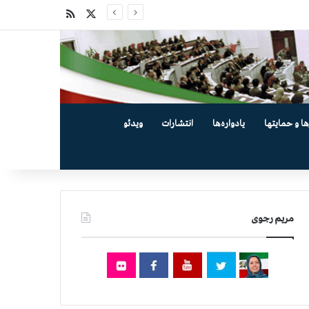
X
خوراک
ها و حمایتها
یادواره‌ها
انتشارات
ویدئو
مریم رجوی