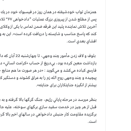
همزمان تواب خودشيفته در همان روز در فيسبوك خود در يك 
پس از مط
آخرین تلاش نماینده پلید این فرقه ضمن تماس با یکی از وکلا
کند که پاسخ مناسب و شایسته را دریافت کرده است». اين به وضو
افشاي بعدي است.
بلوف و لاف زدن 
بازداشت معين كرده بود، بي‌دريغ از حساب «كرامت انساني» دژ
فارسي كباده مي‌كشد و مي‌گويد : «در هر صورت ما هم منابع 
پیچیده و چند وجهی روح الله زم را به عراق کشوند و دستگیر کر
بیشتر از انگیزه جنایتکاران برای جنایته».
بنظر ميرسد در مرحله پاياني رژيم، جنگ گرگها بالا گرفته و به
قبل از هر چيز در خدمت سفيد سازي برگهاي سوخته، عليه جاي
برگزيده مقاومت كار جنبش دادخواهي در سالهاي اخير بالا گرفته
است.