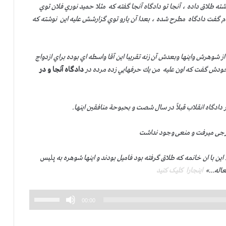
شته طلاق داده ، آنجا تو دادگاه آنجا گفته كه مثلا حميد نوري فلان توي
م گفت دادگاه مطرح شده ، بعدا آن يارو توي گزارشش عليه اين نوشته كه
 شوهرش واينها وبعدش آن زنه تقريبا اين آقا واسطه اي بوده براي ازدواج
، خودش گفت كه اون عليه من يك حرفهايي زده مرده در
دادگاه آنجا و در
ر دادگاه انقلاب قبلاً در سال شصت و بحبوحة منافقين اينها.
ین با ان خانمه که طلاق گرفته بود فامیل بودند و اینها شوهره به
پلیس
 فعاله…»
اینجارا کلیک کنید
برای
00:00
افزایش
یا