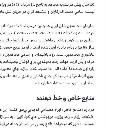
ليست اسامي دست اندركاران و شكنجه گران در جريان قتل عا
سازمان مجاهدين
اساسي در سركوب زندانيان داشت. به همين خاطر ارتقا يافته و د
عاشوراي مجاهدين است. زود باشيد!». او اسامي مجاهدين را دسته
باره اين صحنه‌ها آماده اند. اما همچنانكه با سازمانهاي معتبر 
نوري لازمة هرگونه رسيدگي جدي قضايي و عاري از معامله و زد و
زندانيان را مورد سوءاستفاده قرار دهند.
منابع خاص و خط دهنده
در باره «منابع خاص» ايرج مصداقي كه به بي‌بي‌سي گفت، اين 
اطلاعات رژيم دارند. وزارت در پوشش هاي گوناگون ، به سربازا