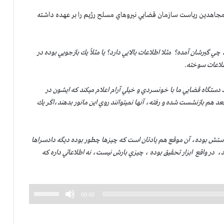
کاهش
در دوران قتل عام مجاهدين رياست سازمان قضايي نيروهاي مسلح رژيم را بر عهده داشته
صدا
از
کلیدهای
چي گيرشان آمده؟ مثلا اطلاعات بالايي دارد؟ يا مثلاً يك بازجويي بوده در
بالا
طلاعات سوخته.
و
پایین
دستگاه قضايي ما با خونسردي و خيلي آرام اعلام ميكند كه ايشون در
استفاده
بعد هم بازنشست شده و رفته، آنها نميتوانند روي اين مانور بدهند،اگر يك
کنید.
ن دستش بوده، آن موقع هم يادتان است كه چيزها چطور بوده ديگه دادسراها
د، در واقع ابزار تحقيق بوده ، چيزي بارش نيست، نه اطلاعاتي داره كه
برای
00:00
افزایش
یا