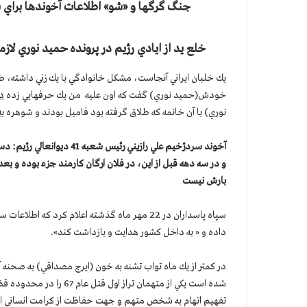
جنگ گرگها و «شو» اطلاعات آخوندها براي 
خلع يد از ايادي رژيم در پرونده حميد نوري لا
يك خلبان ايراني آنجاست، مشكل خانوادگي با يك زني داشته، طل
خودش(حميد نوري) گفت كه اون عليه من يك حرفهايي زده
در
نوري) با آن خانمه که طلاق گرفته بود فامیل بودند و شوهره
ب
آخوند سردژخيم علي رازيني رئيس شعبه 41 ديوانعالي رژيم:
دست
و در سه دهه قبل از اين، در فلان ارگان كارمند جزء بوده و بع
بارش نيست
سپاه پاسداران در 22 مهر ماه گذشته اعلام كرد ك
داده و « به داخل کشور هدايت و بازداشت کند».
شده است يكي از متهمان ترا
تفهيم اتهام به شخص متهم و جهت حفاظت از كرامت انساني او