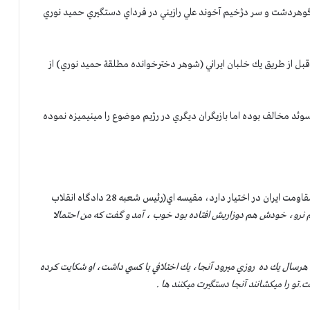
وهردشت و سر دژخيم آخوند علي رازيني در فرداي دستگيري حميد نوري
 قبل از طريق يك خلبان ايراني (شوهر دخترخوانده مطلقة حميد نوري) از
وئد مخالف بوده اما بازيگران ديگري در رژيم موضوع را مينيميزه نموده
در نوار صوتي كه كميسيون امنيت و ضد تروريسم شوراي ملي مقاومت ايران در اختيار دارد، مقيسه اي(رئيس شعبه 28 دادگاه انقلاب
رو، خودش هم دوزاريش افتاده بود خوب ، آمد و گفت كه من احتمالا
، هرسال يك ده روزي ميرود آنجا، يك اختلافي با كسي داشت، او شكايت كرده
.تو را ميكشانند آنجا دستگيرت
ميكنند ها .