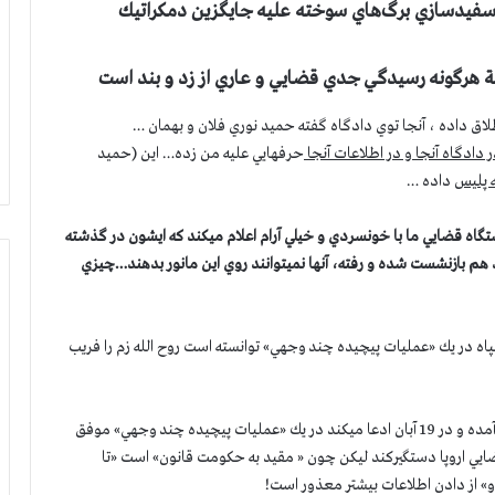
سفيدسازي برگ‌هاي سوخته عليه جايگزين دمكراتيك
زمة هرگونه رسيدگي جدي قضايي و عاري از زد و بند است
اق داده ، آنجا توي دادگاه گفته حميد نوري فلان و بهمان …
 دادگاه آنجا و در اطلاعات آنجا
حرفهايي عليه من زده… این (حميد
ه پلیس
داده …
گاه قضايي ما با خونسردي و خيلي آرام اعلام ميكند كه ايشون در گذشته
د هم بازنشست شده و رفته، آنها نميتوانند روي اين مانور بدهند…چيزي
ه اطلاعات سپاه در يك «عمليات پيچيده چند وجهي» توانسته است روح الله زم را فريب
در كمتر از يك ماه تواب تشنه به خون (ايرج مصداقي) به صحنه آمده و در 19 آبان ادعا ميكند در يك «عمليات پيچيده چند وجهي» موفق
ز اول قتل عام 67 را در محدوده قضايي اروپا دستگيركند ليكن چون « مقيد به حكومت قانون» است «تا
» از دادن اطلاعات بيشتر معذور است!