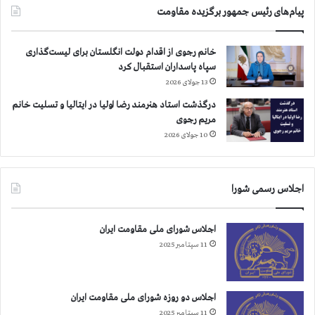
پیام‌های رئیس جمهور برگزیده مقاومت
ل
ل
م
خانم رجوی از اقدام دولت انگلستان برای لیست‌گذاری
ت
سپاه پاسداران استقبال کرد
ح
13 جولای 2026
د
ب
درگذشت استاد هنرمند رضا اولیا در ایتالیا و تسلیت خانم
ر
مریم رجوی
ا
10 جولای 2026
ي
ت
ش
اجلاس رسمی شورا
ك
ي
ل
اجلاس شورای ملی مقاومت ایران
ج
11 سپتامبر 2025
ل
س
ه
ش
اجلاس دو روزه شورای ملی مقاومت ایران
و
11 سپتامبر 2025