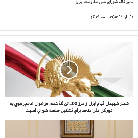
دبیرخانه شورای ملی مقاومت ایران
۲۸آبان ۱۳۹۸(۱۹نوامبر ۲۰۱۹)
ش
م
ا
ر
ش
ه
ي
د
ا
ن
شمار شهيدان قيام ايران از مرز 200 تن گذشت، فراخوان خانم رجوي به
ق
دبيركل ملل متحد براي تشكيل جلسه شوراي امنيت
ي
ا
د
م
ی
ا
د