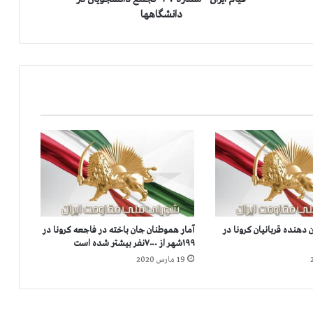
ش
دانشگاهها
م
ا
ر
ه
۴
۷
-
ت
ج
م
ع
د
ا
ن
تکان دهنده قربانیان کرونا در
آمار هموطنان جان‌ باخته در فاجعه کرونا در
ش
۱۹۹شهر از ۷۰۰۰نفر بیشتر شده است
ج
19 مارس 2020
و
ی
ا
ن