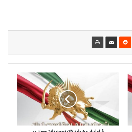
‌ترست
‫رددیت
اشتراک گذاری از طریق ایمیل
چاپ
ق
ی
ا
م
ا
ی
ر
ا
ن
-
قیام ایران - شماره ۴۷- تجمع دانشجویان در