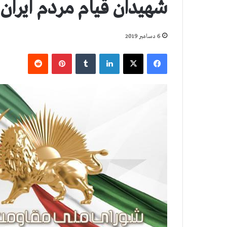
شهیدان قیام مردم ایران
6 دسامبر 2019
فیس بوک
X
لینکدین
‫تامبلر
‫پین‌ترست
‫رددیت