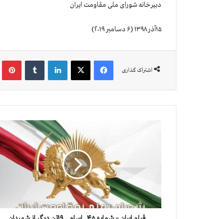
دبیرخانه شورای ملی مقاومت ایران
۱۵آذر ۱۳۹۸ (۶ دسامبر ۲۰۱۹)
فیس بوک
X
لینکدین
‫تامبلر
‫پین
اشتراک گذاری
ق
ی
ا
م
ا
ی
ر
ا
ن
–
قیام ایران – شماره ۴۵ . اسامی ۱۹تن دیگر از شهیدان