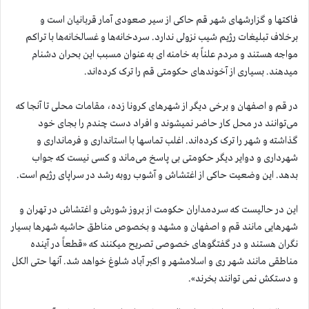
فاکتها و گزارشهای شهر قم حاکی از سیر صعودی آمار قربانیان است و
برخلاف تبلیغات رژیم شیب نزولی ندارد. سردخانه‌ها و غسالخانه‌ها با تراکم
مواجه هستند و مردم علناً به خامنه ای به عنوان مسبب این بحران دشنام
میدهند. بسیاری از آخوندهای حکومتی قم را ترک کرده‌اند.
در قم و اصفهان و برخی دیگر از شهرهای کرونا زده، مقامات محلی تا آنجا که
می‌توانند در محل کار حاضر نمیشوند و افراد دست چندم را بجای خود
گذاشته و شهر را ترک کرده‌اند. اغلب تماسها با استانداری و فرمانداری و
شهرداری و دوایر دیگر حکومتی بی پاسخ می‌ماند و کسی نیست که جواب
بدهد. این وضعیت حاکی از اغتشاش و آشوب روبه رشد در سراپای رژیم است.
این در حالیست که سردمداران حکومت از بروز شورش و اغتشاش در تهران و
شهرهایی مانند قم و اصفهان و مشهد و بخصوص مناطق حاشیه شهرها بسیار
نگران هستند و در گفتگوهای خصوصی تصریح میکنند که «قطعاً در آینده
مناطقی مانند شهر ری و اسلامشهر و اکبر آباد شلوغ خواهد شد. آنها حتی الکل
و دستکش نمی توانند بخرند».