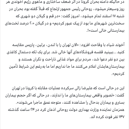
در حالیکه دامنه بحران کرونا در اثر ضعف ساختاری و ماهوی رژیم آخوندی هر
روز وسیعتر میشود، روحانی رئیس جمهور ارتجاع که قبلاً گفته بود بحران در
شنبه ۱۷ اسفند تمام میشود، امروز گفت: «در قم و گیلان دو شهری که
سخت‌ترین شهرهای ما بود از پیک عبور کردیم» و در گیلان «۲۰ درصد تخت‌های
بیمارستانی خالی است»!.
آخوند شیاد با وقاحت افزود: «الان تهران را با لندن، برلین، پاریس مقایسه
کنید …ببینید قفسه فروشگاه‌های آنها خالی شد. برای یک تکه دستمال کاغذی
بین دو نفر دعوا شد، مردم برای مواد غذایی ناراحت و نگران هستند و
بیمارستان‌هایشان اعلام می‌کنند ما جا نداریم اما ما به رغم این شرایط تأمین
کردیم».
این در حالی است که علیرضا زالی سرکرده عملیات مقابله با کرونا در تهران
گفت: «تصویر واقعی بیمارستان‌های ما را ندارند، در حالی که اگر حجم بیماران
بستری و بیماران بدحال را مشاهده کنند، متوجه عمق ماجرا می‌شوند».
همزمان نماینده وزارت بهداری دولت روحانی اذعان کرد در ۲۴ ساعت گذشته
۱۴۷ نفر فوت کرده اند.