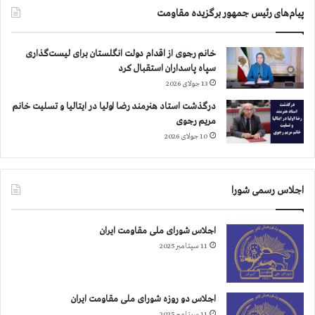
ف
پیام‌های رئیس جمهور برگزیده مقاومت
ر
ب
ی
خانم رجوی از اقدام دولت انگلستان برای لیست‌گذاری
ش
سپاه پاسداران استقبال کرد
ت
13 جولای 2026
ر
ش
درگذشت استاد هنرمند رضا اولیا در ایتالیا و تسلیت خانم
د
مریم رجوی
ه
10 جولای 2026
ا
س
ت
اجلاس رسمی شورا
اجلاس شورای ملی مقاومت ایران
11 سپتامبر 2025
اجلاس دو روزه شورای ملی مقاومت ایران
11 سپتامبر 2025